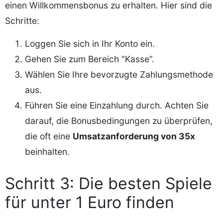
einen Willkommensbonus zu erhalten. Hier sind die
Schritte:
Loggen Sie sich in Ihr Konto ein.
Gehen Sie zum Bereich “Kasse”.
Wählen Sie Ihre bevorzugte Zahlungsmethode
aus.
Führen Sie eine Einzahlung durch. Achten Sie
darauf, die Bonusbedingungen zu überprüfen,
die oft eine
Umsatzanforderung von 35x
beinhalten.
Schritt 3: Die besten Spiele
für unter 1 Euro finden