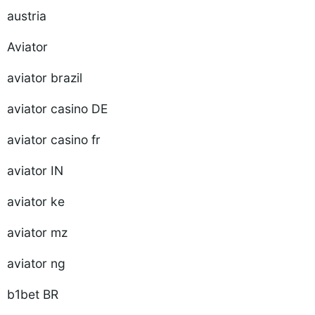
austria
Aviator
aviator brazil
aviator casino DE
aviator casino fr
aviator IN
aviator ke
aviator mz
aviator ng
b1bet BR