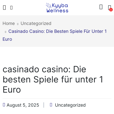
0
Home
Uncategorized
Casinado Casino: Die Besten Spiele Für Unter 1
Euro
casinado casino: Die
besten Spiele für unter 1
Euro
August 5, 2025
Uncategorized