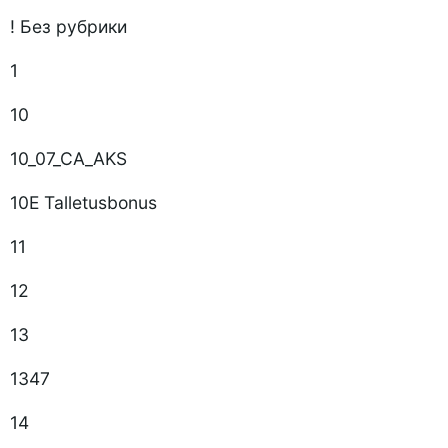
! Без рубрики
1
10
10_07_CA_AKS
10E Talletusbonus
11
12
13
1347
14