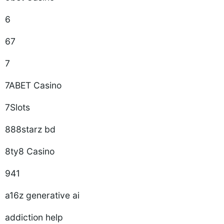
6
67
7
7ABET Casino
7Slots
888starz bd
8ty8 Casino
941
a16z generative ai
addiction help