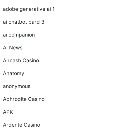
adobe generative ai 1
ai chatbot bard 3
ai companion
Ai News
Aircash Casino
Anatomy
anonymous
Aphrodite Casino
APK
Ardente Casino