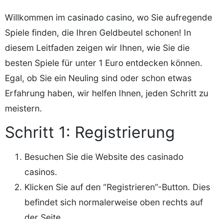
Willkommen im
casinado casino
, wo Sie aufregende
Spiele finden, die Ihren Geldbeutel schonen! In
diesem Leitfaden zeigen wir Ihnen, wie Sie die
besten Spiele für unter 1 Euro entdecken können.
Egal, ob Sie ein Neuling sind oder schon etwas
Erfahrung haben, wir helfen Ihnen, jeden Schritt zu
meistern.
Schritt 1: Registrierung
Besuchen Sie die Website des casinado
casinos.
Klicken Sie auf den “Registrieren”-Button. Dies
befindet sich normalerweise oben rechts auf
der Seite.