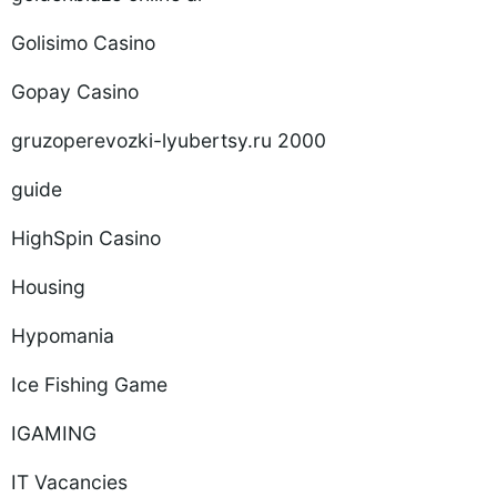
Golisimo Casino
Gopay Casino
gruzoperevozki-lyubertsy.ru 2000
guide
HighSpin Casino
Housing
Hypomania
Ice Fishing Game
IGAMING
IT Vacancies