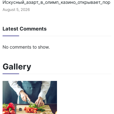
Искусный_азарт_в_олимп_казино_открывает_пор
August 5, 2026
Latest Comments
No comments to show.
Gallery