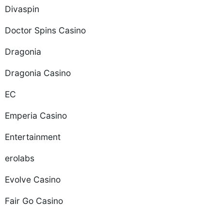
Divaspin
Doctor Spins Casino
Dragonia
Dragonia Casino
EC
Emperia Casino
Entertainment
erolabs
Evolve Casino
Fair Go Casino