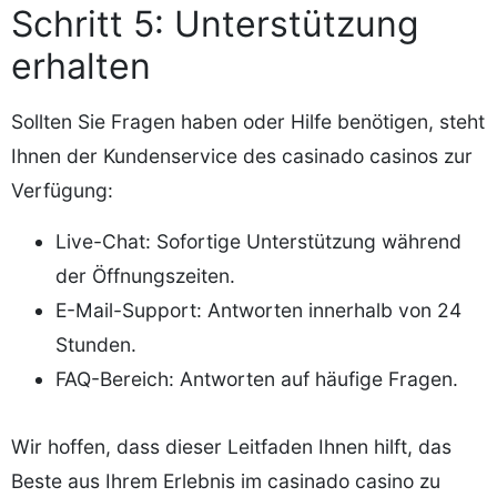
Schritt 5: Unterstützung
erhalten
Sollten Sie Fragen haben oder Hilfe benötigen, steht
Ihnen der Kundenservice des casinado casinos zur
Verfügung:
Live-Chat: Sofortige Unterstützung während
der Öffnungszeiten.
E-Mail-Support: Antworten innerhalb von 24
Stunden.
FAQ-Bereich: Antworten auf häufige Fragen.
Wir hoffen, dass dieser Leitfaden Ihnen hilft, das
Beste aus Ihrem Erlebnis im casinado casino zu