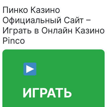
Пинко Казино
Официальный Сайт –
Играть в Онлайн Казино
Pinco
ИГРАТЬ