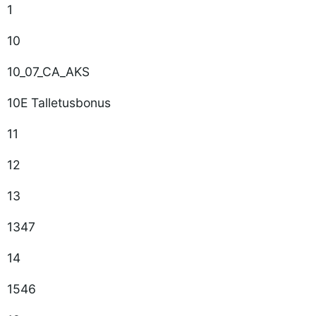
1
10
10_07_CA_AKS
10E Talletusbonus
11
12
13
1347
14
1546