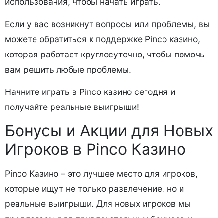
использования, чтобы начать играть.
Если у вас возникнут вопросы или проблемы, вы
можете обратиться к поддержке Pinco казино,
которая работает круглосуточно, чтобы помочь
вам решить любые проблемы.
Начните играть в Pinco казино сегодня и
получайте реальные выигрыши!
Бонусы и Акции для Новых
Игроков в Pinco Казино
Pinco Казино – это лучшее место для игроков,
которые ищут не только развлечение, но и
реальные выигрыши. Для новых игроков мы