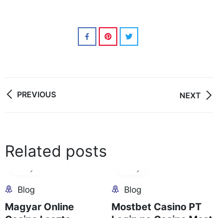
Post
PREVIOUS
NEXT
navigation
Related posts
30
26
May
May
Blog
Blog
Magyar Online
Mostbet Casino PT