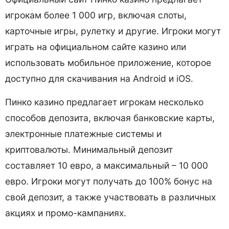
игрокам более 1 000 игр, включая слоты,
карточные игры, рулетку и другие. Игроки могут
играть на официальном сайте казино или
использовать мобильное приложение, которое
доступно для скачивания на Android и iOS.
Пинко казино предлагает игрокам несколько
способов депозита, включая банковские карты,
электронные платежные системы и
криптовалюты. Минимальный депозит
составляет 10 евро, а максимальный – 10 000
евро. Игроки могут получать до 100% бонус на
свой депозит, а также участвовать в различных
акциях и промо-кампаниях.