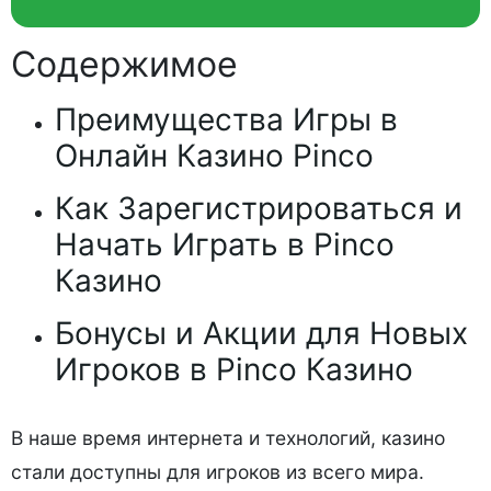
Содержимое
Преимущества Игры в
Онлайн Казино Pinco
Как Зарегистрироваться и
Начать Играть в Pinco
Казино
Бонусы и Акции для Новых
Игроков в Pinco Казино
В наше время интернета и технологий, казино
стали доступны для игроков из всего мира.