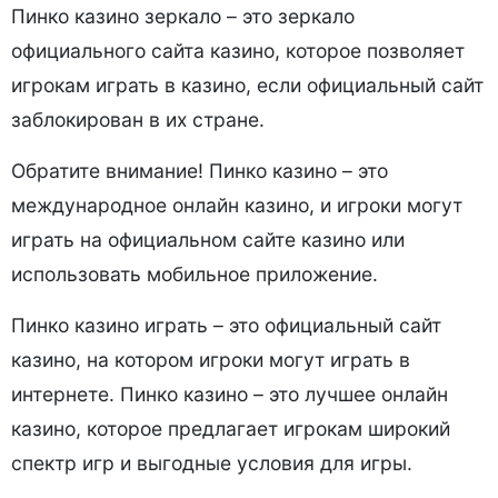
Пинко казино зеркало – это зеркало
официального сайта казино, которое позволяет
игрокам играть в казино, если официальный сайт
заблокирован в их стране.
Обратите внимание! Пинко казино – это
международное онлайн казино, и игроки могут
играть на официальном сайте казино или
использовать мобильное приложение.
Пинко казино играть – это официальный сайт
казино, на котором игроки могут играть в
интернете. Пинко казино – это лучшее онлайн
казино, которое предлагает игрокам широкий
спектр игр и выгодные условия для игры.