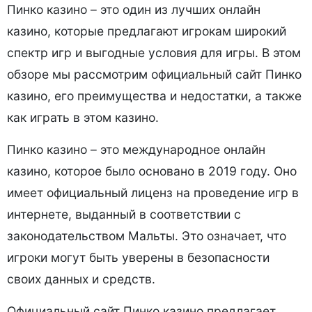
Пинко казино – это один из лучших онлайн
казино, которые предлагают игрокам широкий
спектр игр и выгодные условия для игры. В этом
обзоре мы рассмотрим официальный сайт Пинко
казино, его преимущества и недостатки, а также
как играть в этом казино.
Пинко казино – это международное онлайн
казино, которое было основано в 2019 году. Оно
имеет официальный лиценз на проведение игр в
интернете, выданный в соответствии с
законодательством Мальты. Это означает, что
игроки могут быть уверены в безопасности
своих данных и средств.
Официальный сайт Пинко казино предлагает