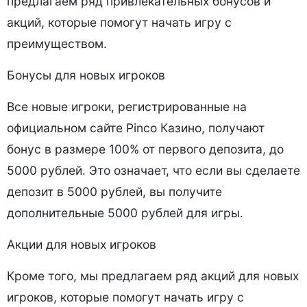
предлагаем ряд привлекательных бонусов и
акций, которые помогут начать игру с
преимуществом.
Бонусы для новых игроков
Все новые игроки, регистрированные на
официальном сайте Pinco Казино, получают
бонус в размере 100% от первого депозита, до
5000 рублей. Это означает, что если вы сделаете
депозит в 5000 рублей, вы получите
дополнительные 5000 рублей для игры.
Акции для новых игроков
Кроме того, мы предлагаем ряд акций для новых
игроков, которые помогут начать игру с