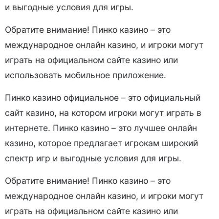
и выгодные условия для игры.
Обратите внимание! Пинко казино – это
международное онлайн казино, и игроки могут
играть на официальном сайте казино или
использовать мобильное приложение.
Пинко казино официальное – это официальный
сайт казино, на котором игроки могут играть в
интернете. Пинко казино – это лучшее онлайн
казино, которое предлагает игрокам широкий
спектр игр и выгодные условия для игры.
Обратите внимание! Пинко казино – это
международное онлайн казино, и игроки могут
играть на официальном сайте казино или