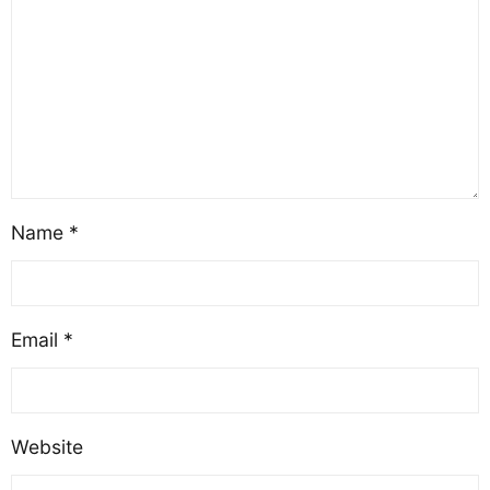
választás. Ez a platform
jogos de azar, e agora
biztosítja neked a
está[…]
legjobb előosztójai és
való élményekkel.[…]
Name
*
Email
*
Website