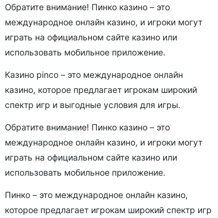
Обратите внимание! Пинко казино – это
международное онлайн казино, и игроки могут
играть на официальном сайте казино или
использовать мобильное приложение.
Казино pinco – это международное онлайн
казино, которое предлагает игрокам широкий
спектр игр и выгодные условия для игры.
Обратите внимание! Пинко казино – это
международное онлайн казино, и игроки могут
играть на официальном сайте казино или
использовать мобильное приложение.
Пинко – это международное онлайн казино,
которое предлагает игрокам широкий спектр игр