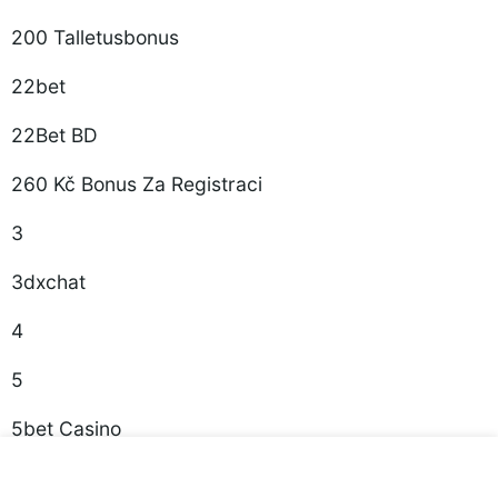
200 Talletusbonus
22bet
22Bet BD
260 Kč Bonus Za Registraci
3
3dxchat
4
5
5bet Casino
6