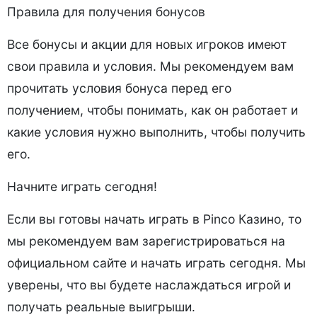
Правила для получения бонусов
Все бонусы и акции для новых игроков имеют
свои правила и условия. Мы рекомендуем вам
прочитать условия бонуса перед его
получением, чтобы понимать, как он работает и
какие условия нужно выполнить, чтобы получить
его.
Начните играть сегодня!
Если вы готовы начать играть в Pinco Казино, то
мы рекомендуем вам зарегистрироваться на
официальном сайте и начать играть сегодня. Мы
уверены, что вы будете наслаждаться игрой и
получать реальные выигрыши.