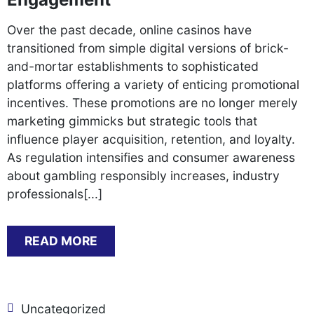
Over the past decade, online casinos have
transitioned from simple digital versions of brick-
and-mortar establishments to sophisticated
platforms offering a variety of enticing promotional
incentives. These promotions are no longer merely
marketing gimmicks but strategic tools that
influence player acquisition, retention, and loyalty.
As regulation intensifies and consumer awareness
about gambling responsibly increases, industry
professionals[...]
READ MORE
Uncategorized