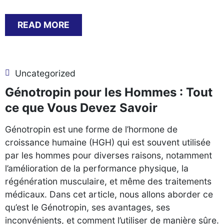
READ MORE
Uncategorized
Génotropin pour les Hommes : Tout
ce que Vous Devez Savoir
Génotropin est une forme de l’hormone de
croissance humaine (HGH) qui est souvent utilisée
par les hommes pour diverses raisons, notamment
l’amélioration de la performance physique, la
régénération musculaire, et même des traitements
médicaux. Dans cet article, nous allons aborder ce
qu’est le Génotropin, ses avantages, ses
inconvénients, et comment l’utiliser de manière sûre.