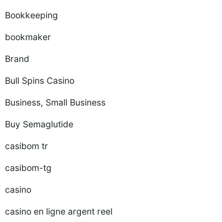
Bookkeeping
bookmaker
Brand
Bull Spins Casino
Business, Small Business
Buy Semaglutide
casibom tr
casibom-tg
casino
casino en ligne argent reel