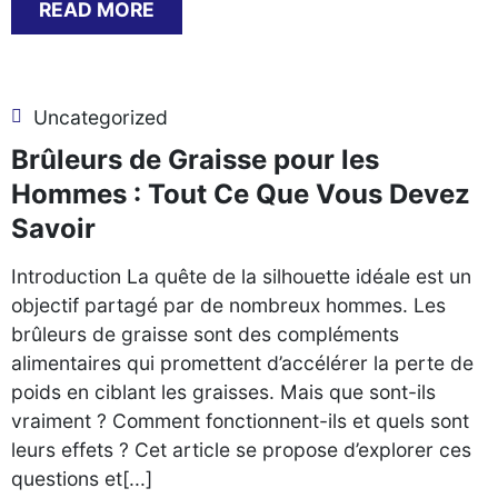
READ MORE
Uncategorized
Brûleurs de Graisse pour les
Hommes : Tout Ce Que Vous Devez
Savoir
Introduction La quête de la silhouette idéale est un
objectif partagé par de nombreux hommes. Les
brûleurs de graisse sont des compléments
alimentaires qui promettent d’accélérer la perte de
poids en ciblant les graisses. Mais que sont-ils
vraiment ? Comment fonctionnent-ils et quels sont
leurs effets ? Cet article se propose d’explorer ces
questions et[...]