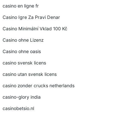
casino en ligne fr
Casino Igre Za Pravi Denar
Casino Minimální Vklad 100 Kč
Casino ohne Lizenz
Casino ohne oasis
casino svensk licens
casino utan svensk licens
casino zonder crucks netherlands
casino-glory india
casinobetsio.nl