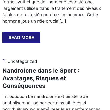
forme synthétique de l’hormone testostérone,
largement utilisée dans le traitement des niveaux
faibles de testostérone chez les hommes. Cette
hormone joue un rôle crucial[...]
READ MORE
Uncategorized
Nandrolone dans le Sport :
Avantages, Risques et
Conséquences
Introduction Le nandrolone est un stéroïde
anabolisant utilisé par certains athlètes et
bodybuilders pour améliorer leurs performances