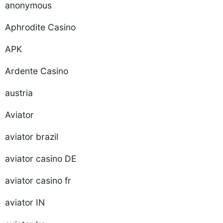
anonymous
Aphrodite Casino
APK
Ardente Casino
austria
Aviator
aviator brazil
aviator casino DE
aviator casino fr
aviator IN