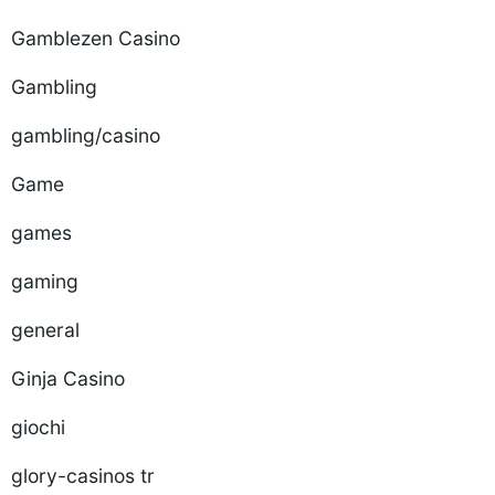
Gamblezen Casino
Gambling
gambling/casino
Game
games
gaming
general
Ginja Casino
giochi
glory-casinos tr