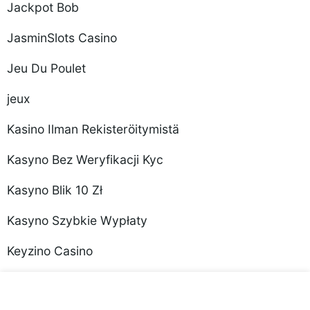
Jackpot Bob
JasminSlots Casino
Jeu Du Poulet
jeux
Kasino Ilman Rekisteröitymistä
Kasyno Bez Weryfikacji Kyc
Kasyno Blik 10 Zł
Kasyno Szybkie Wypłaty
Keyzino Casino
Kudosbet Casino