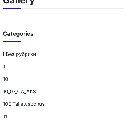
Gallery
Categories
! Без рубрики
1
10
10_07_CA_AKS
10E Talletusbonus
11