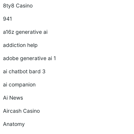
8ty8 Casino
941
a16z generative ai
addiction help
adobe generative ai 1
ai chatbot bard 3
ai companion
Ai News
Aircash Casino
Anatomy