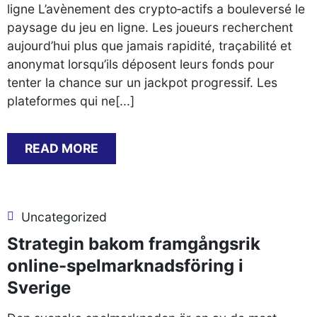
ligne L’avènement des crypto‑actifs a bouleversé le
paysage du jeu en ligne. Les joueurs recherchent
aujourd’hui plus que jamais rapidité, traçabilité et
anonymat lorsqu’ils déposent leurs fonds pour
tenter la chance sur un jackpot progressif. Les
plateformes qui ne[...]
READ MORE
Uncategorized
Strategin bakom framgångsrik
online-spelmarknadsföring i
Sverige