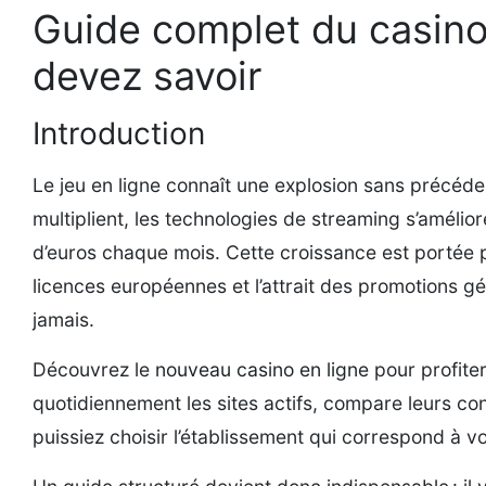
Guide complet du casino
devez savoir
Introduction
Le jeu en ligne connaît une explosion sans précéde
multiplient, les technologies de streaming s’amélio
d’euros chaque mois. Cette croissance est portée 
licences européennes et l’attrait des promotions 
jamais.
Découvrez le
nouveau casino en ligne
pour profite
quotidiennement les sites actifs, compare leurs con
puissiez choisir l’établissement qui correspond à vo