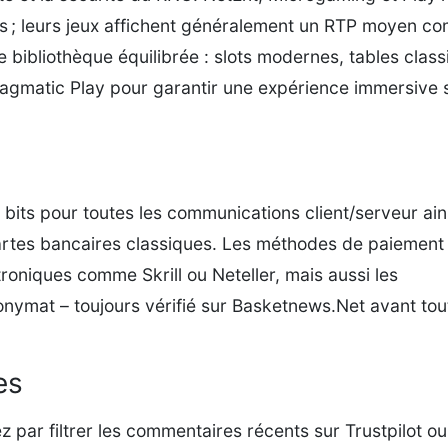
nts ; leurs jeux affichent généralement un RTP moyen co
 bibliothèque équilibrée : slots modernes, tables clas
Pragmatic Play pour garantir une expérience immersive 
 bits pour toutes les communications client/serveur ain
cartes bancaires classiques. Les méthodes de paiement
troniques comme Skrill ou Neteller, mais aussi les
nymat – toujours vérifié sur Basketnews.Net avant tou
es
par filtrer les commentaires récents sur Trustpilot ou