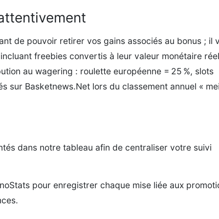
 attentivement
 de pouvoir retirer vos gains associés au bonus ; il v
ncluant freebies convertis à leur valeur monétaire réel
ibution au wagering : roulette européenne = 25 %, slots
és sur Basketnews.Net lors du classement annuel « mei
tés dans notre tableau afin de centraliser votre suivi
sinoStats pour enregistrer chaque mise liée aux promoti
nces.