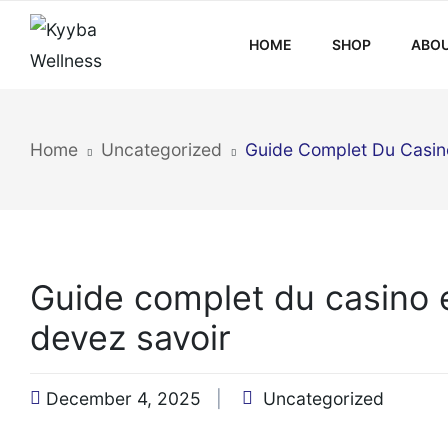
HOME
SHOP
ABOU
Home
Uncategorized
Guide Complet Du Casin
Guide complet du casino e
devez savoir
December 4, 2025
Uncategorized