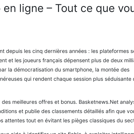
 en ligne – Tout ce que vo
nt depuis les cinq dernières années : les plateformes s
rent et les joueurs français dépensent plus de deux mill
par la démocratisation du smartphone, la montée des
généreuses qui rendent chaque session plus séduisante
r des meilleures offres et bonus. Basketnews.Net analy
ditions et publie des classements détaillés afin que vo
s attentes tout en évitant les pièges classiques du sec