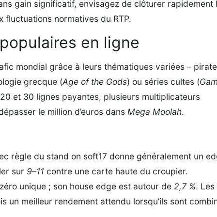
ans gain significatif, envisagez de clôturer rapidement 
ux fluctuations normatives du RTP.
 populaires en ligne
afic mondial grâce à leurs thématiques variées – pirat
logie grecque (
Age of the Gods
) ou séries cultes (
Gam
e 20 et 30 lignes payantes, plusieurs multiplicateurs
 dépasser le million d’euros dans
Mega Moolah
.
vec règle du stand on soft17 donne généralement un e
ler sur
9–11
contre une carte haute du croupier.
 zéro unique ; son house edge est autour de
2,7 %
. Les
fois un meilleur rendement attendu lorsqu’ils sont combi