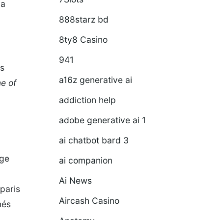
la
888starz bd
8ty8 Casino
941
es
a16z generative ai
e of
addiction help
adobe generative ai 1
ai chatbot bard 3
dge
ai companion
Ai News
 paris
Aircash Casino
nés