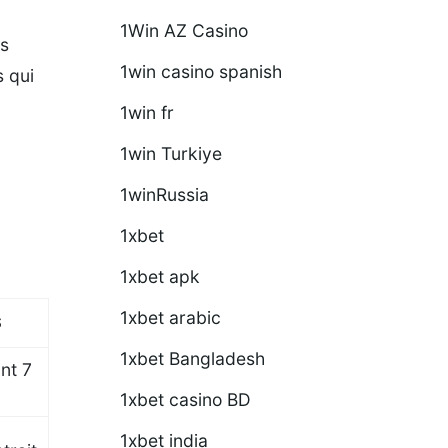
1Win AZ Casino
us
1win casino spanish
s qui
1win fr
1win Turkiye
1winRussia
1xbet
1xbet apk
1xbet arabic
S
1xbet Bangladesh
nt 7
1xbet casino BD
1xbet india