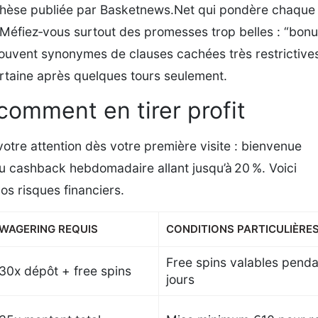
thèse publiée par Basketnews.Net qui pondère chaque
. Méfiez‑vous surtout des promesses trop belles : “bon
t souvent synonymes de clauses cachées très restrictive
ertaine après quelques tours seulement.
comment en tirer profit
 votre attention dès votre première visite : bienvenue
ou cashback hebdomadaire allant jusqu’à 20 %. Voici
os risques financiers.
WAGERING REQUIS
CONDITIONS PARTICULIÈRE
Free spins valables penda
30x dépôt + free spins
jours