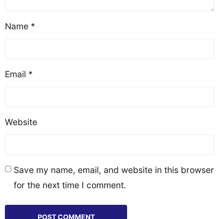
Name
*
Email
*
Website
Save my name, email, and website in this browser
for the next time I comment.