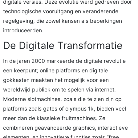
digitale versies. Deze evolutie werd gedreven door
technologische vooruitgang en veranderende
regelgeving, die zowel kansen als beperkingen
introduceerden.
De Digitale Transformatie
In de jaren 2000 markeerde de digitale revolutie
een keerpunt; online platforms en digitale
gokkasten maakten het mogelijk voor een
wereldwijd publiek om te spelen via internet.
Moderne slotmachines, zoals die te zien zijn op
platforms zoals
gates of olympus 1k
, bieden veel
meer dan de klassieke fruitmachines. Ze
combineren geavanceerde graphics, interactieve
elementen, en innovatieve functies zoals “free