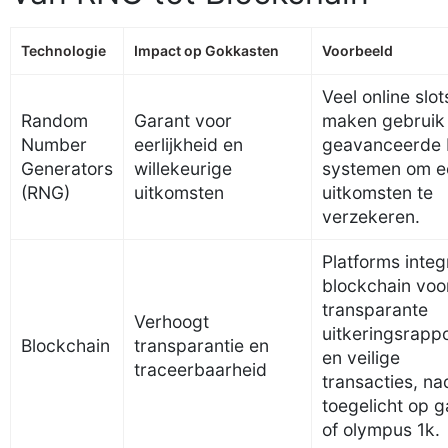
Technologie
Impact op Gokkasten
Voorbeeld
Veel online slot
Random
Garant voor
maken gebruik
Number
eerlijkheid en
geavanceerde
Generators
willekeurige
systemen om ee
(RNG)
uitkomsten
uitkomsten te
verzekeren.
Platforms integ
blockchain voo
transparante
Verhoogt
uitkeringsrapp
Blockchain
transparantie en
en veilige
traceerbaarheid
transacties, na
toegelicht op g
of olympus 1k.