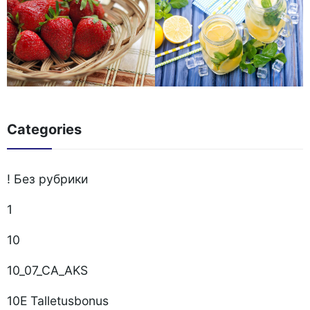
Categories
! Без рубрики
1
10
10_07_CA_AKS
10E Talletusbonus