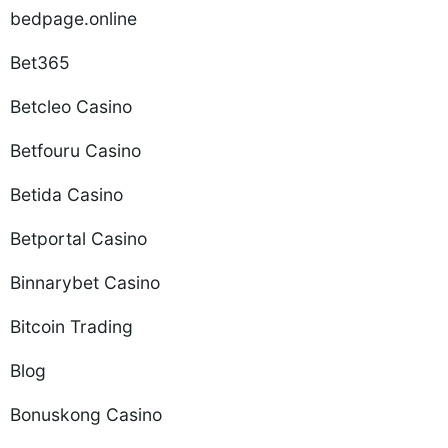
bedpage.online
Bet365
Betcleo Casino
Betfouru Casino
Betida Casino
Betportal Casino
Binnarybet Casino
Bitcoin Trading
Blog
Bonuskong Casino