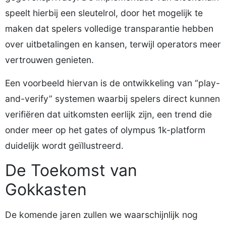
speelt hierbij een sleutelrol, door het mogelijk te
maken dat spelers volledige transparantie hebben
over uitbetalingen en kansen, terwijl operators meer
vertrouwen genieten.
Een voorbeeld hiervan is de ontwikkeling van “play-
and-verify” systemen waarbij spelers direct kunnen
verifiëren dat uitkomsten eerlijk zijn, een trend die
onder meer op het gates of olympus 1k-platform
duidelijk wordt geïllustreerd.
De Toekomst van
Gokkasten
De komende jaren zullen we waarschijnlijk nog