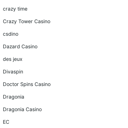
crazy time
Crazy Tower Сasino
csdino
Dazard Casino
des jeux
Divaspin
Doctor Spins Casino
Dragonia
Dragonia Casino
EC