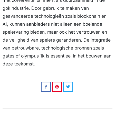
met zowel entertainment als duurzaamheid in de
gokindustrie. Door gebruik te maken van
geavanceerde technologieën zoals blockchain en
AI, kunnen aanbieders niet alleen een boeiende
spelervaring bieden, maar ook het vertrouwen en
de veiligheid van spelers garanderen. De integratie
van betrouwbare, technologische bronnen zoals
gates of olympus 1k is essentieel in het bouwen aan
deze toekomst.