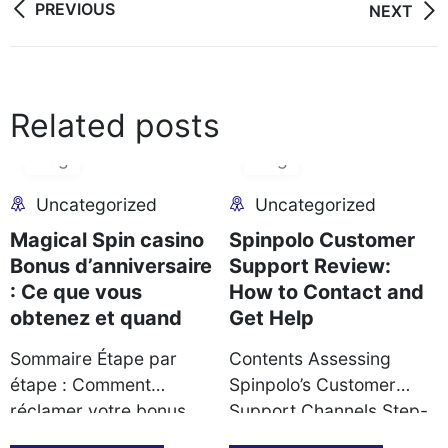
Post
PREVIOUS
NEXT
navigation
Related posts
06
06
Aug
Aug
Uncategorized
Uncategorized
Magical Spin casino
Spinpolo Customer
Bonus d’anniversaire
Support Review:
: Ce que vous
How to Contact and
obtenez et quand
Get Help
Sommaire Étape par
Contents Assessing
étape : Comment
Spinpolo’s Customer
réclamer votre bonus
Support Channels Step-
d’anniversaire Ce que
by-Step Guide to