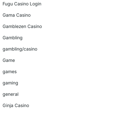
Fugu Casino Login
Gama Casino
Gamblezen Casino
Gambling
gambling/casino
Game
games
gaming
general
Ginja Casino