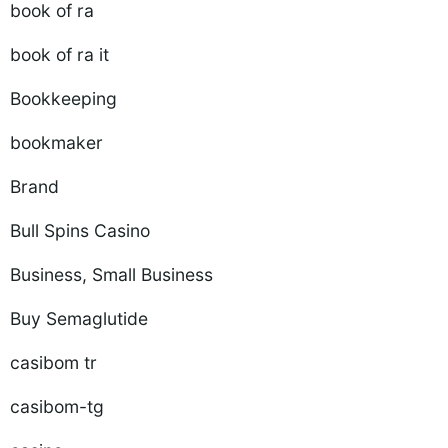
book of ra
book of ra it
Bookkeeping
bookmaker
Brand
Bull Spins Casino
Business, Small Business
Buy Semaglutide
casibom tr
casibom-tg