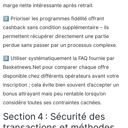
marge nette intéressante après retrait.
2️⃣ Prioriser les programmes fidélité offrant
cashback sans condition supplémentaire – ils
permettent récupérer directement une partie
perdue sans passer par un processus complexe.
3️⃣ Utiliser systématiquement la FAQ fournie par
Basketnews.Net pour comparer chaque offre
disponible chez différents opérateurs avant votre
inscription ; cela évite bien souvent d’accepter un
bonus attrayant mais peu rentable lorsqu’on
considère toutes ses contraintes cachées.
Section 4 : Sécurité des
transactions et méthodes