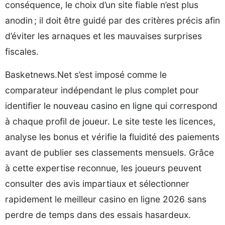
conséquence, le choix d’un site fiable n’est plus
anodin ; il doit être guidé par des critères précis afin
d’éviter les arnaques et les mauvaises surprises
fiscales.
Basketnews.Net s’est imposé comme le
comparateur indépendant le plus complet pour
identifier le
nouveau casino en ligne
qui correspond
à chaque profil de joueur. Le site teste les licences,
analyse les bonus et vérifie la fluidité des paiements
avant de publier ses classements mensuels. Grâce
à cette expertise reconnue, les joueurs peuvent
consulter des avis impartiaux et sélectionner
rapidement le meilleur casino en ligne 2026 sans
perdre de temps dans des essais hasardeux.