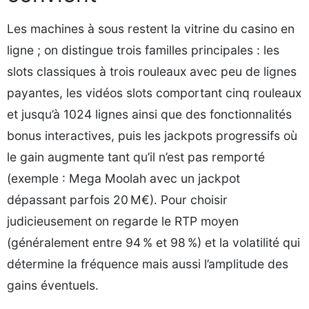
Les machines à sous restent la vitrine du casino en
ligne ; on distingue trois familles principales : les
slots classiques à trois rouleaux avec peu de lignes
payantes, les vidéos slots comportant cinq rouleaux
et jusqu’à 1024 lignes ainsi que des fonctionnalités
bonus interactives, puis les jackpots progressifs où
le gain augmente tant qu’il n’est pas remporté
(exemple : Mega Moolah avec un jackpot
dépassant parfois 20 M€). Pour choisir
judicieusement on regarde le RTP moyen
(généralement entre 94 % et 98 %) et la volatilité qui
détermine la fréquence mais aussi l’amplitude des
gains éventuels.