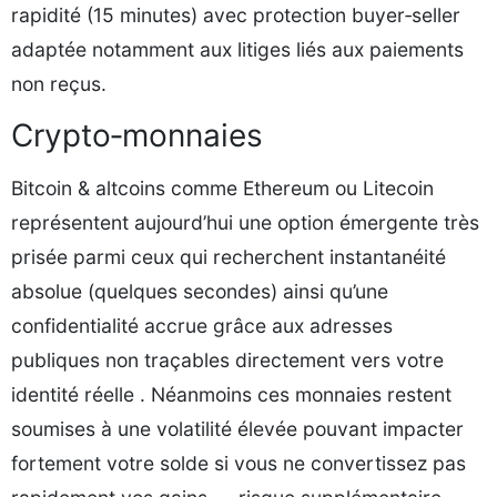
rapidité (15 minutes) avec protection buyer‑seller
adaptée notamment aux litiges liés aux paiements
non reçus.
Crypto‑monnaies
Bitcoin & altcoins comme Ethereum ou Litecoin
représentent aujourd’hui une option émergente très
prisée parmi ceux qui recherchent instantanéité
absolue (quelques secondes) ainsi qu’une
confidentialité accrue grâce aux adresses
publiques non traçables directement vers votre
identité réelle . Néanmoins ces monnaies restent
soumises à une volatilité élevée pouvant impacter
fortement votre solde si vous ne convertissez pas