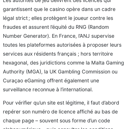
Les autorités de jeu délivrent des licences qui
garantissent que le casino opère dans un cadre
légal strict ; elles protègent le joueur contre les
fraudes et assurent l’équité du RNG (Random
Number Generator). En France, l’ANJ supervise
toutes les plateformes autorisées à proposer leurs
services aux résidents français ; hors territoire
hexagonal, des juridictions comme la Malta Gaming
Authority (MGA), la UK Gambling Commission ou
Curaçao eGaming offrent également une
surveillance reconnue à l’international.
Pour vérifier qu’un site est légitime, il faut d’abord
repérer son numéro de licence affiché au bas de
chaque page – souvent sous forme d’un code