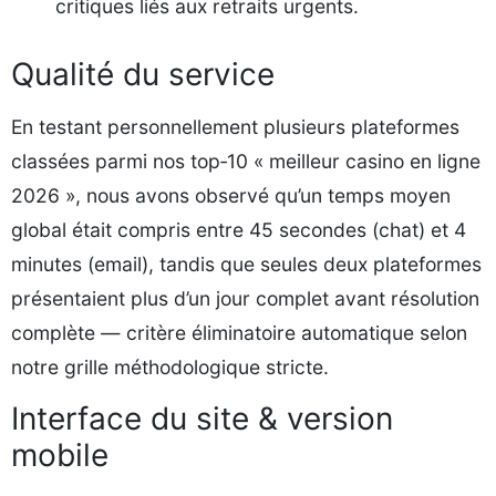
critiques liés aux retraits urgents.
Qualité du service
En testant personnellement plusieurs plateformes
classées parmi nos top‑10 « meilleur casino en ligne
2026 », nous avons observé qu’un temps moyen
global était compris entre 45 secondes (chat) et 4
minutes (email), tandis que seules deux plateformes
présentaient plus d’un jour complet avant résolution
complète — critère éliminatoire automatique selon
notre grille méthodologique stricte.
Interface du site & version
mobile