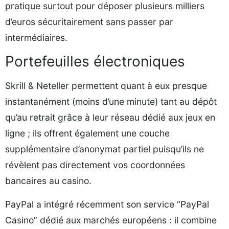
pratique surtout pour déposer plusieurs milliers
d’euros sécuritairement sans passer par
intermédiaires.
Portefeuilles électroniques
Skrill & Neteller permettent quant à eux presque
instantanément (moins d’une minute) tant au dépôt
qu’au retrait grâce à leur réseau dédié aux jeux en
ligne ; ils offrent également une couche
supplémentaire d’anonymat partiel puisqu’ils ne
révèlent pas directement vos coordonnées
bancaires au casino.
PayPal a intégré récemment son service “PayPal
Casino” dédié aux marchés européens : il combine