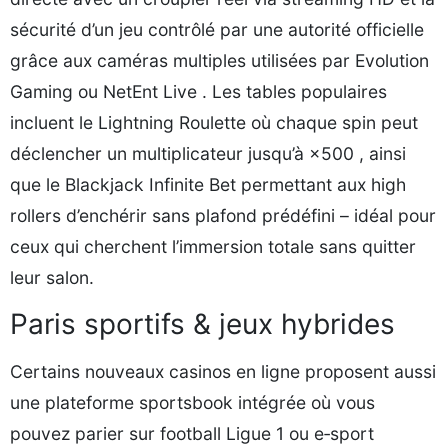
sécurité d’un jeu contrôlé par une autorité officielle
grâce aux caméras multiples utilisées par Evolution
Gaming ou NetEnt Live . Les tables populaires
incluent le Lightning Roulette où chaque spin peut
déclencher un multiplicateur jusqu’à ×500 , ainsi
que le Blackjack Infinite Bet permettant aux high
rollers d’enchérir sans plafond prédéfini – idéal pour
ceux qui cherchent l’immersion totale sans quitter
leur salon.
Paris sportifs & jeux hybrides
Certains nouveaux casinos en ligne proposent aussi
une plateforme sportsbook intégrée où vous
pouvez parier sur football Ligue 1 ou e‑sport