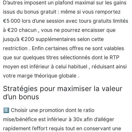
D’autres imposent un plafond maximal sur les gains
issus du bonus gratuit : même si vous remportez
€5 000 lors d’une session avec tours gratuits limités
à €20 chacun , vous ne pourrez encaisser que
jusqu’à €200 supplémentaires selon cette
restriction . Enfin certaines offres ne sont valables
que sur quelques titres sélectionnés dont le RTP
moyen est inférieur à celui habituel , réduisant ainsi
votre marge théorique globale .
Stratégies pour maximiser la valeur
d’un bonus
1️⃣ Choisir une promotion dont le ratio
mise/bénéfice est inférieur à 30x afin d’alléger
rapidement l’effort requis tout en conservant une