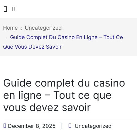
Home
Uncategorized
Guide Complet Du Casino En Ligne – Tout Ce
Que Vous Devez Savoir
Guide complet du casino
en ligne – Tout ce que
vous devez savoir
December 8, 2025
Uncategorized