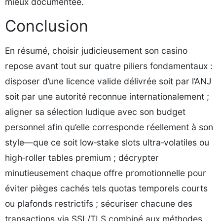
mieux documentée.
Conclusion
En résumé, choisir judicieusement son casino
repose avant tout sur quatre piliers fondamentaux :
disposer d’une licence valide délivrée soit par l’ANJ
soit par une autorité reconnue internationalement ;
aligner sa sélection ludique avec son budget
personnel afin qu’elle corresponde réellement à son
style—que ce soit low‑stake slots ultra‑volatiles ou
high‑roller tables premium ; décrypter
minutieusement chaque offre promotionnelle pour
éviter pièges cachés tels quotas temporels courts
ou plafonds restrictifs ; sécuriser chacune des
transactions via SSL/TLS combiné aux méthodes