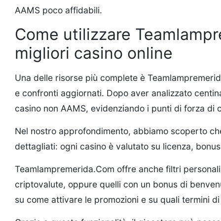
AAMS poco affidabili.
Come utilizzare Teamlampr
migliori casino online
Una delle risorse più complete è Teamlampremerida
e confronti aggiornati. Dopo aver analizzato centinai
casino non AAMS, evidenziando i punti di forza di 
Nel nostro approfondimento, abbiamo scoperto che i
dettagliati: ogni casino è valutato su licenza, bonus,
Teamlampremerida.Com offre anche filtri personaliz
criptovalute, oppure quelli con un bonus di benvenu
su come attivare le promozioni e su quali termini 