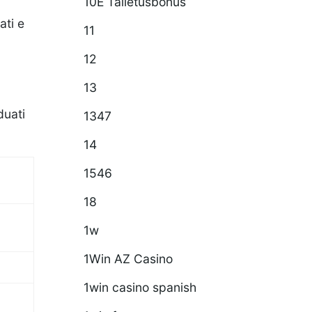
10E Talletusbonus
ati e
11
12
13
duati
1347
14
1546
18
1w
1Win AZ Casino
1win casino spanish