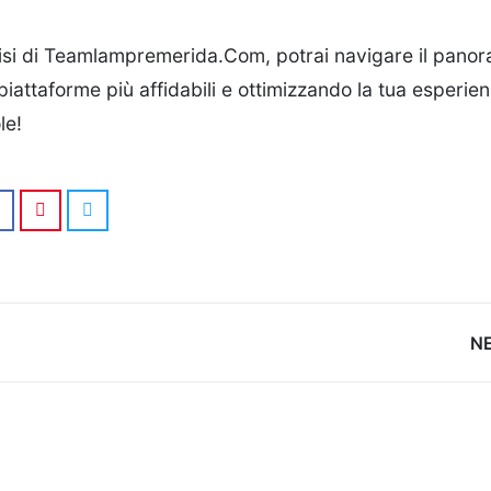
lisi di Teamlampremerida.Com, potrai navigare il pano
attaforme più affidabili e ottimizzando la tua esperien
le!
N