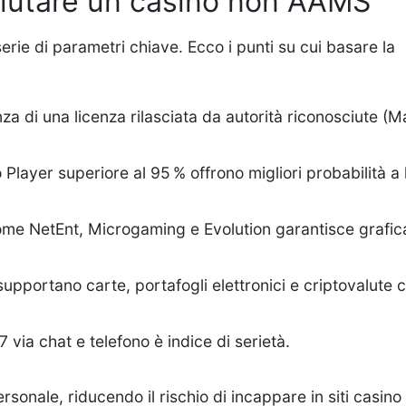
valutare un casino non AAMS
 serie di parametri chiave. Ecco i punti su cui basare la
a di una licenza rilasciata da autorità riconosciute (Ma
 Player superiore al 95 % offrono migliori probabilità a
come NetEnt, Microgaming e Evolution garantisce grafic
pportano carte, portafogli elettronici e criptovalute 
 via chat e telefono è indice di serietà.
rsonale, riducendo il rischio di incappare in siti casino