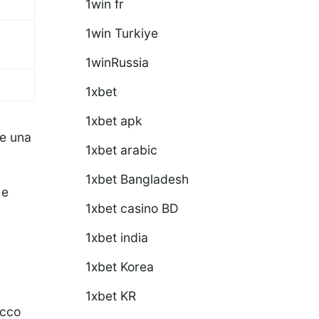
1win fr
1win Turkiye
1winRussia
1xbet
1xbet apk
re una
1xbet arabic
1xbet Bangladesh
 e
1xbet casino BD
1xbet india
1xbet Korea
1xbet KR
Ecco