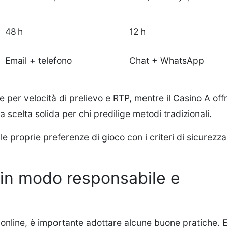
48 h
12 h
Email + telefono
Chat + WhatsApp
per velocità di prelievo e RTP, mentre il Casino A off
 scelta solida per chi predilige metodi tradizionali.
le proprie preferenze di gioco con i criteri di sicurezza
e in modo responsabile e
no online, è importante adottare alcune buone pratiche. 