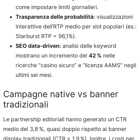
come impostare limiti giornalieri.
Trasparenza delle probabilità:
visualizzazioni
interattive dell’RTP medio per slot popolari (es.:
Starburst RTP = 96,1%).
SEO data‑driven:
analisi delle keyword
mostrano un incremento del
42 %
nelle
ricerche “casino sicuro” e “licenza AAMS” negli
ultimi sei mesi.
Campagne native vs banner
tradizionali
Le partnership editoriali hanno generato un CTR
medio del 3,8 %, quasi doppio rispetto ai banner
display tradizionali (CTR = 1,9 %). Inoltre, i costi per