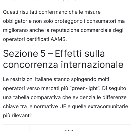
Questi risultati confermano che le misure
obbligatorie non solo proteggono i consumatori ma
migliorano anche la reputazione commerciale degli
operatori certificati AAMS.
Sezione 5 – Effetti sulla
concorrenza internazionale
Le restrizioni italiane stanno spingendo molti
operatori verso mercati più “green‑light”. Di seguito
una tabella comparativa che evidenzia le differenze
chiave tra le normative UE e quelle extracomunitarie
più rilevanti: