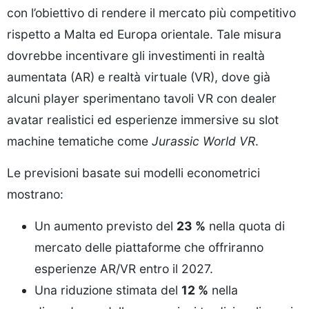
con l’obiettivo di rendere il mercato più competitivo
rispetto a Malta ed Europa orientale. Tale misura
dovrebbe incentivare gli investimenti in realtà
aumentata (AR) e realtà virtuale (VR), dove già
alcuni player sperimentano tavoli VR con dealer
avatar realistici ed esperienze immersive su slot
machine tematiche come
Jurassic World VR
.
Le previsioni basate sui modelli econometrici
mostrano:
Un aumento previsto del
23 %
nella quota di
mercato delle piattaforme che offriranno
esperienze AR/VR entro il 2027.
Una riduzione stimata del
12 %
nella