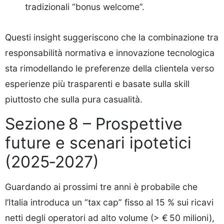
tradizionali “bonus welcome”.
Questi insight suggeriscono che la combinazione tra
responsabilità normativa e innovazione tecnologica
sta rimodellando le preferenze della clientela verso
esperienze più trasparenti e basate sulla skill
piuttosto che sulla pura casualità.
Sezione 8 – Prospettive
future e scenari ipotetici
(2025‑2027)
Guardando ai prossimi tre anni è probabile che
l’Italia introduca un “tax cap” fisso al 15 % sui ricavi
netti degli operatori ad alto volume (> € 50 milioni),