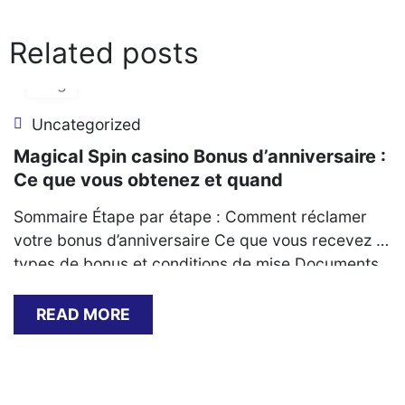
Related posts
06
Aug
Uncategorized
Magical Spin casino Bonus d’anniversaire :
Ce que vous obtenez et quand
Sommaire Étape par étape : Comment réclamer
votre bonus d’anniversaire Ce que vous recevez :
types de bonus et conditions de mise Documents
requis pour valider l’offre Problèmes courants et
solutions lors de la réclamation Délais typiques et
READ MORE
méthodes de retrait des gains Comparaison avec
les autres promotions du casino Étape par étape :
Comment[…]