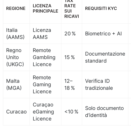
TAX
LICENZA
RATE
REGIONE
REQUISITI KYC
PRINCIPALE
SUI
RICAVI
Italia
Licenza
20 %
Biometrico + AI
(AAMS)
AAMS
Regno
Remote
Documentazione
Unito
Gambling
15 %
standard
(UKGC)
Licence
Remote
Malta
12–
Verifica ID
Gaming
(MGA)
18 %
tradizionale
Licence
Curaçao
Solo documento
Curacao
eGaming
<10 %
d’identità
Licence