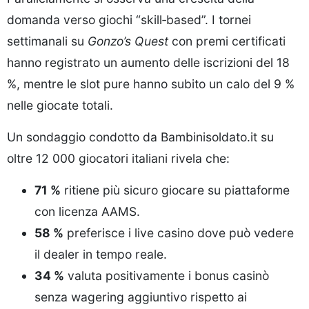
domanda verso giochi “skill‑based”. I tornei
settimanali su
Gonzo’s Quest
con premi certificati
hanno registrato un aumento delle iscrizioni del 18
%, mentre le slot pure hanno subito un calo del 9 %
nelle giocate totali.
Un sondaggio condotto da Bambinisoldato.it su
oltre 12 000 giocatori italiani rivela che:
71 %
ritiene più sicuro giocare su piattaforme
con licenza AAMS.
58 %
preferisce i live casino dove può vedere
il dealer in tempo reale.
34 %
valuta positivamente i bonus casinò
senza wagering aggiuntivo rispetto ai