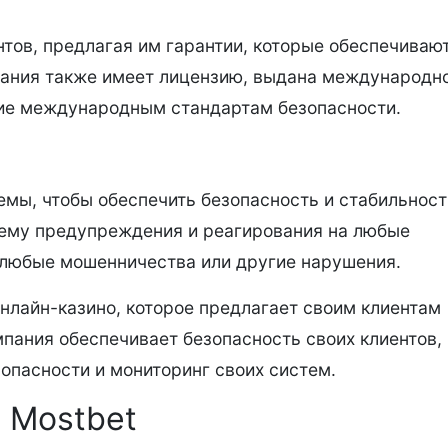
нтов, предлагая им гарантии, которые обеспечиваю
пания также имеет лицензию, выдана международн
вие международным стандартам безопасности.
темы, чтобы обеспечить безопасность и стабильност
тему предупреждения и реагирования на любые
 любые мошенничества или другие нарушения.
онлайн-казино, которое предлагает своим клиентам
пания обеспечивает безопасность своих клиентов,
опасности и мониторинг своих систем.
 Mostbet