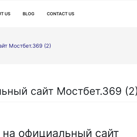
T US
BLOG
CONTACT US
йт Мостбет.369 (2)
ьный сайт Мостбет.369 (2
д на официальный сайт