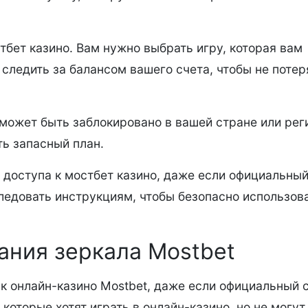
тбет казино. Вам нужно выбрать игру, которая вам
 следить за балансом вашего счета, чтобы не потер
 может быть заблокировано в вашей стране или рег
ть запасный план.
б доступа к мостбет казино, даже если официальный
ледовать инструкциям, чтобы безопасно использов
ния зеркала Mostbet
 онлайн-казино Mostbet, даже если официальный 
которые хотят играть в онлайн-казино, но не могут