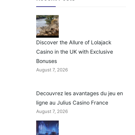
Discover the Allure of Lolajack
Casino in the UK with Exclusive
Bonuses
August 7, 2026
Decouvrez les avantages du jeu en
ligne au Julius Casino France
August 7, 2026