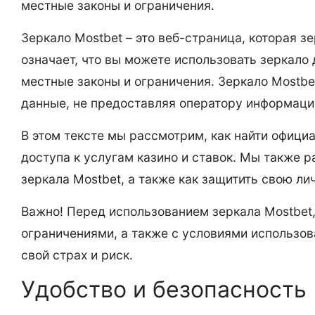
местные законы и ограничения.
Зеркало Mostbet – это веб-страница, которая з
означает, что вы можете использовать зеркало 
местные законы и ограничения. Зеркало Mostbe
данные, не предоставляя оператору информаци
В этом тексте мы рассмотрим, как найти официа
доступа к услугам казино и ставок. Мы также 
зеркала Mostbet, а также как защитить свою ли
Важно! Перед использованием зеркала Mostbet,
ограничениями, а также с условиями использов
свой страх и риск.
Удобство и безопасность