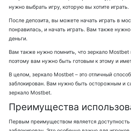
нужно выбрать игру, которую вы хотите играть.
После депозита, вы можете начать играть в мос
понравилась, и начать играть. Вам также нужно
деньги.
Вам также нужно помнить, что зеркало Mostbet
поэтому вам нужно быть готовым к этому и име
В целом, зеркало Mostbet – это отличный спосо
заблокирован. Вам нужно быть осторожным и с
зеркало Mostbet.
Преимущества использова
Первым преимуществом является доступность к
заблокирован. Это особенно важно для игроков, 