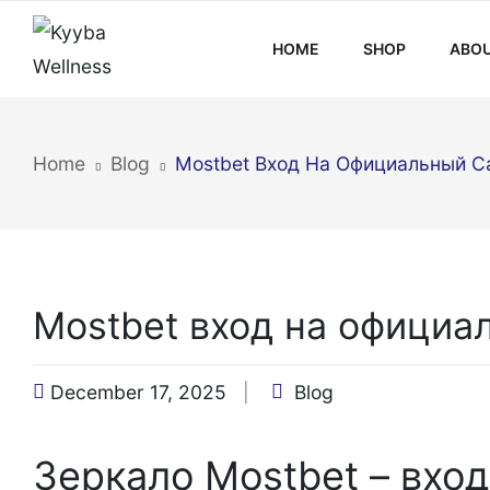
HOME
SHOP
ABOU
Home
Blog
Mostbet Вход На Официальный Са
Mostbet вход на официал
December 17, 2025
Blog
Зеркало Mostbet – вхо