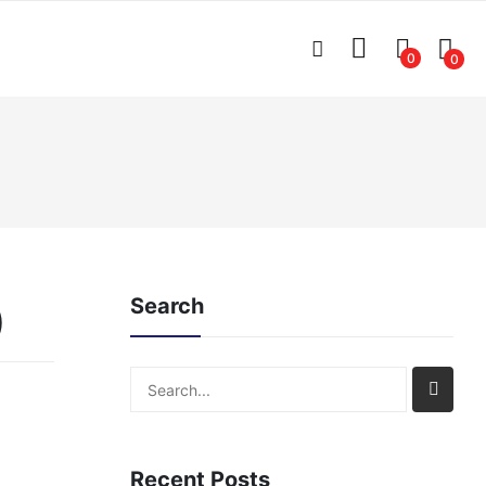
0
0
Search
)
Search
Recent Posts