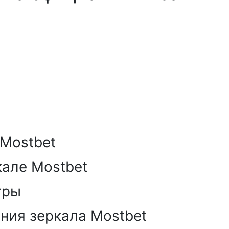
 Mostbet
кале Mostbet
гры
ния зеркала Mostbet