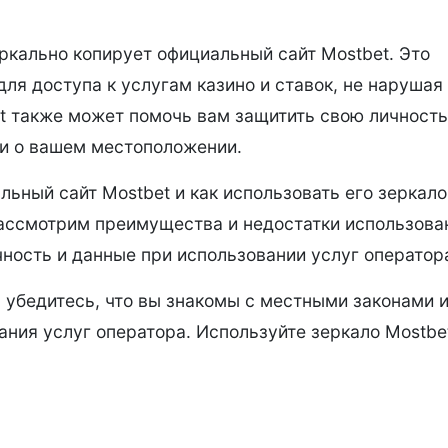
еркально копирует официальный сайт Mostbet. Это
для доступа к услугам казино и ставок, не нарушая
t также может помочь вам защитить свою личность
и о вашем местоположении.
льный сайт Mostbet и как использовать его зеркало
рассмотрим преимущества и недостатки использова
чность и данные при использовании услуг оператор
 убедитесь, что вы знакомы с местными законами 
ания услуг оператора. Используйте зеркало Mostbe