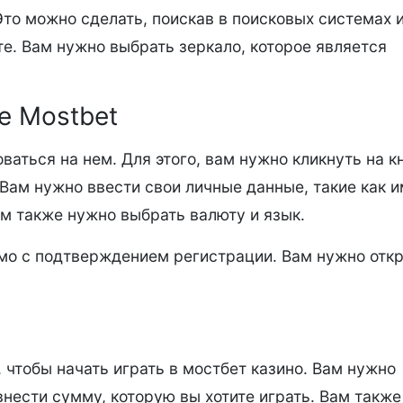
Это можно сделать, поискав в поисковых системах 
те. Вам нужно выбрать зеркало, которое является
е Mostbet
аться на нем. Для этого, вам нужно кликнуть на к
Вам нужно ввести свои личные данные, такие как и
ам также нужно выбрать валюту и язык.
ьмо с подтверждением регистрации. Вам нужно отк
ы
 чтобы начать играть в мостбет казино. Вам нужно
внести сумму, которую вы хотите играть. Вам также