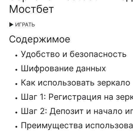
Мостбет
▶️ ИГРАТЬ
Содержимое
Удобство и безопасность
Шифрование данных
Как использовать зеркало
Шаг 1: Регистрация на зер
Шаг 2: Депозит и начало и
Преимущества использова