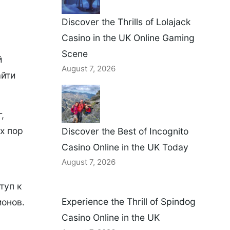
Discover the Thrills of Lolajack
Casino in the UK Online Gaming
Scene
й
August 7, 2026
айти
,
х пор
Discover the Best of Incognito
Casino Online in the UK Today
August 7, 2026
туп к
Experience the Thrill of Spindog
ионов.
Casino Online in the UK