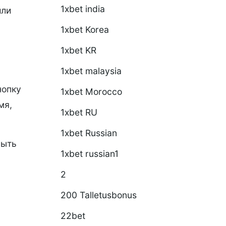
1xbet india
или
1xbet Korea
1xbet KR
1xbet malaysia
нопку
1xbet Morocco
мя,
1xbet RU
1xbet Russian
рыть
1xbet russian1
2
200 Talletusbonus
22bet