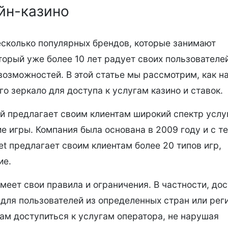
йн-казино
несколько популярных брендов, которые занимают
торый уже более 10 лет радует своих пользователе
озможностей. В этой статье мы рассмотрим, как н
го зеркало для доступа к услугам казино и ставок.
й предлагает своим клиентам широкий спектр услуг
ие игры. Компания была основана в 2009 году и с те
et предлагает своим клиентам более 20 типов игр,
ие.
меет свои правила и ограничения. В частности, дос
 для пользователей из определенных стран или рег
вам доступиться к услугам оператора, не нарушая