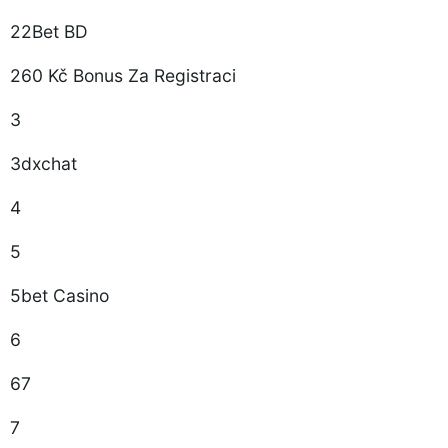
22Bet BD
260 Kč Bonus Za Registraci
3
3dxchat
4
5
5bet Casino
6
67
7