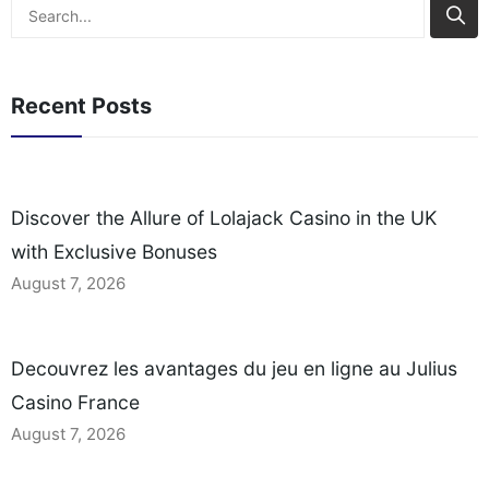
Search
retrait des gains
Practical Tips for
Comparaison avec les
Escalating Unresolved
autres promotions du
Issues Assessing
Recent Posts
casino Étape par étape :
Spinpolo’s Customer
Comment[…]
Support Channels When
you need help at an
online casino, the first
Discover the Allure of Lolajack Casino in the UK
question is usually which
contact[…]
with Exclusive Bonuses
August 7, 2026
Decouvrez les avantages du jeu en ligne au Julius
Casino France
August 7, 2026