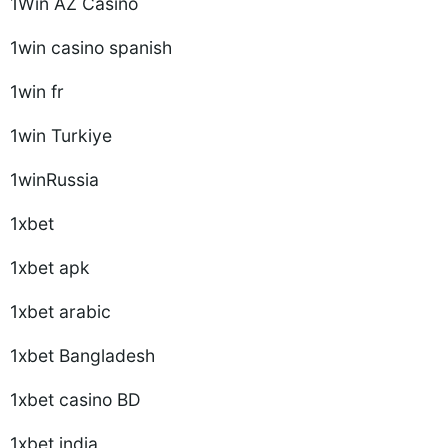
1Win AZ Casino
1win casino spanish
1win fr
1win Turkiye
1winRussia
1xbet
1xbet apk
1xbet arabic
1xbet Bangladesh
1xbet casino BD
1xbet india