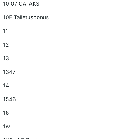
10_07_CA_AKS
10E Talletusbonus
11
12
13
1347
14
1546
18
1w