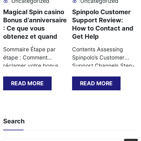
Uncategorized
Uncategorized
Magical Spin casino
Spinpolo Customer
Bonus d’anniversaire
Support Review:
: Ce que vous
How to Contact and
obtenez et quand
Get Help
Sommaire Étape par
Contents Assessing
étape : Comment
Spinpolo’s Customer
réclamer votre bonus
Support Channels Step-
d’anniversaire Ce que
by-Step Guide to
vous recevez : types de
Contacting Support
READ MORE
READ MORE
bonus et conditions de
Successfully Common
mise Documents requis
Support Scenarios and
pour valider l’offre
Their Resolutions KYC
Problèmes courants et
Documentation: What
Search
solutions lors de la
You Must Prepare
réclamation Délais
Payment Methods and
typiques et méthodes de
Withdrawal Timings