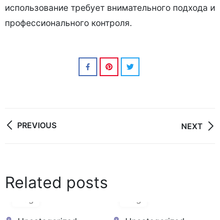
использование требует внимательного подхода и
профессионального контроля.
Post
PREVIOUS
NEXT
navigation
Related posts
06
06
Aug
Aug