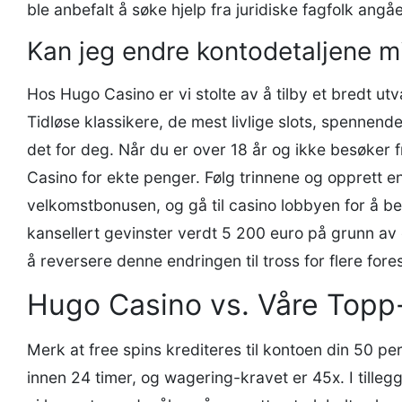
ble anbefalt å søke hjelp fra juridiske fagfolk an
Kan jeg endre kontodetaljene m
Hos Hugo Casino er vi stolte av å tilby et bredt utva
Tidløse klassikere, de mest livlige slots, spennend
det for deg. Når du er over 18 år og ikke besøker f
Casino for ekte penger. Følg trinnene og opprett en
velkomstbonusen, og gå til casino lobbyen for å beg
kansellert gevinster verdt 5 200 euro på grunn av
å reversere denne endringen til tross for flere fore
Hugo Casino vs. Våre Topp
Merk at free spins krediteres til kontoen din 50 pe
innen 24 timer, og wagering-kravet er 45x. I tillegg