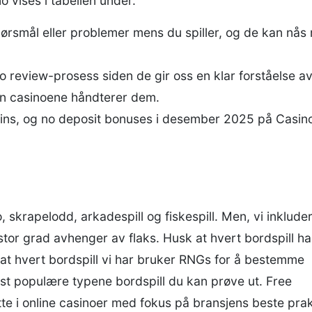
o vises i tabellen under.
 spørsmål eller problemer mens du spiller, og de kan nå
ino review-prosess siden de gir oss en klar forståelse a
dan casinoene håndterer dem.
ins, og no deposit bonuses i desember 2025 på Casin
to, skrapelodd, arkadespill og fiskespill. Men, vi inklude
stor grad avhenger av flaks. Husk at hvert bordspill ha
at hvert bordspill vi har bruker RNGs for å bestemme
est populære typene bordspill du kan prøve ut. Free
te i online casinoer med fokus på bransjens beste prak