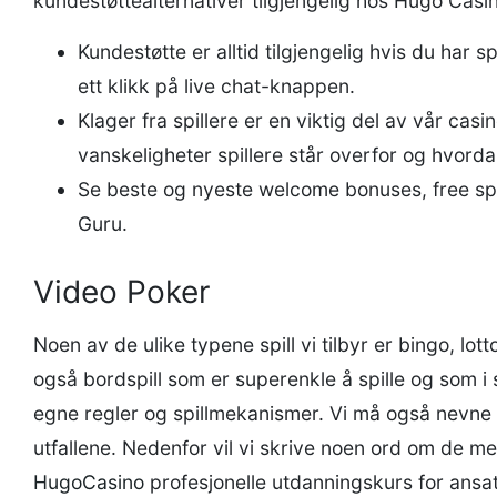
kundestøttealternativer tilgjengelig hos Hugo Casin
Kundestøtte er alltid tilgjengelig hvis du har
ett klikk på live chat-knappen.
Klager fra spillere er en viktig del av vår cas
vanskeligheter spillere står overfor og hvor
Se beste og nyeste welcome bonuses, free sp
Guru.
Video Poker
Noen av de ulike typene spill vi tilbyr er bingo, lot
også bordspill som er superenkle å spille og som i 
egne regler og spillmekanismer. Vi må også nevne 
utfallene. Nedenfor vil vi skrive noen ord om de m
HugoCasino
profesjonelle utdanningskurs for ansat