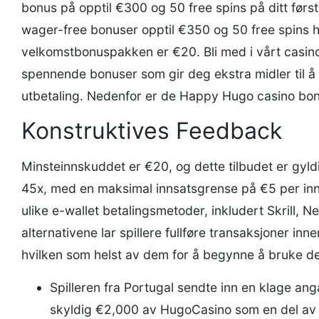
bonus på opptil €300 og 50 free spins på ditt før
wager-free bonuser opptil €350 og 50 free spins hv
velkomstbonuspakken er €20. Bli med i vårt casino f
spennende bonuser som gir deg ekstra midler til å p
utbetaling. Nedenfor er de Happy Hugo casino bonu
Konstruktives Feedback
Minsteinnskuddet er €20, og dette tilbudet er gyl
45x, med en maksimal innsatsgrense på €5 per i
ulike e-wallet betalingsmetoder, inkludert Skrill, N
alternativene lar spillere fullføre transaksjoner in
hvilken som helst av dem for å begynne å bruke d
Spilleren fra Portugal sendte inn en klage ang
skyldig €2,000 av HugoCasino som en del av 