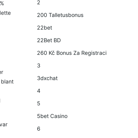
2
0%
dette
200 Talletusbonus
22bet
22Bet BD
260 Kč Bonus Za Registraci
3
er
3dxchat
blant
4
d
5
5bet Casino
 var
6