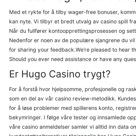
Med et rykte for å tilby wager-free bonuser, komm
kan nyte. Vi tilbyr et bredt utvalg av casino spill
Når du fullfører kontoopprettingsprosessen og set
Nedenfor er noen av de populære sjangrene du vil
for sharing your feedback.We’re pleased to hear th
Should you ever need assistance or have any quest
Er Hugo Casino trygt?
For å forstå hvor hjelpsomme, profesjonelle og ras
som en del av vår casino review-metodikk. Kundestø
for å løse problemer med spillerens konto, registr
bekymringer. I følge våre tester og innsamlede opp
våre casino anmeldelser samler vi alltid inn data o