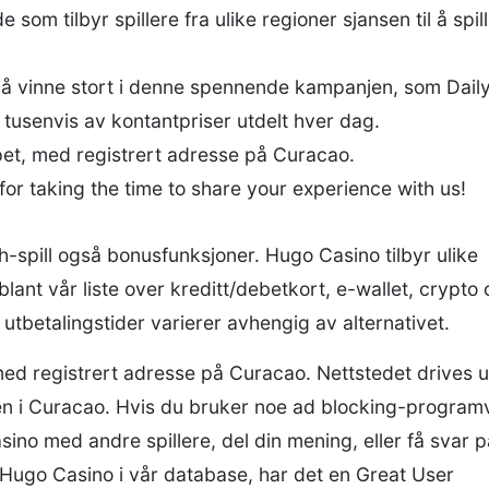
 som tilbyr spillere fra ulike regioner sjansen til å spil
e å vinne stort i denne spennende kampanjen, som Daily
usenvis av kontantpriser utdelt hver dag.
pet, med registrert adresse på Curacao.
 taking the time to share your experience with us!
h-spill også bonusfunksjoner. Hugo Casino tilbyr ulike
lant vår liste over kreditt/debetkort, e-wallet, crypto 
 utbetalingstider varierer avhengig av alternativet.
med registrert adresse på Curacao. Nettstedet drives 
en i Curacao. Hvis du bruker noe ad blocking-program
Casino med andre spillere, del din mening, eller få svar 
Hugo Casino i vår database, har det en Great User