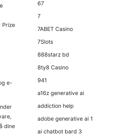
67
le
7
 Prize
7ABET Casino
7Slots
888starz bd
8ty8 Casino
941
og e-
a16z generative ai
addiction help
under
vare,
adobe generative ai 1
på dine
ai chatbot bard 3