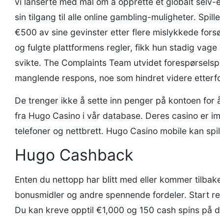
vi lanserte med mål om å opprette et globalt selv-e
sin tilgang til alle online gambling-muligheter. Spil
€500 av sine gevinster etter flere mislykkede forsøk
og fulgte plattformens regler, fikk hun stadig vage s
svikte. The Complaints Team utvidet forespørselspe
manglende respons, noe som hindret videre etterf
De trenger ikke å sette inn penger på kontoen for 
fra Hugo Casino i vår database. Deres casino er imi
telefoner og nettbrett. Hugo Casino mobile kan sp
Hugo Cashback
Enten du nettopp har blitt med eller kommer tilba
bonusmidler og andre spennende fordeler. Start rei
Du kan kreve opptil €1,000 og 150 cash spins på d