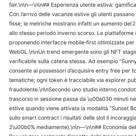
fair.\n\n—\n\n## Esperienza utente estiva: gamifica
Con l’arrivo delle vacanze estive gli utenti passano 
fisse; le metriche mostrano infatti un aumento del 2
allo stesso periodo inverno scorso. Le piattaforme 
proponendo interfacce mobile‑first ottimizzate per 
WebGL.\n\nUn trend emergente sono gli NFT stagion
verificabile sulla catena stessa. Ad esempio “Sunny
consente ai possessori d’acquisire entry free per to
tematiche; ogni token è tracciabile via explorer pu
fraudolente.\n\nSecondo uno studio interno condot
trascorso in sessione passa da \u00a030 minuti nei
estive quando viene attivata la modalità “Sunset B
sullo smart contract i risultati delle slot li incor
2\u00b0% mediamente).\n\n—\n\n## Economia del p