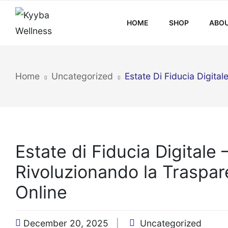
HOME
SHOP
ABOU
Home
Uncategorized
Estate Di Fiducia Digita
Estate di Fiducia Digitale
Rivoluzionando la Traspar
Online
December 20, 2025
Uncategorized