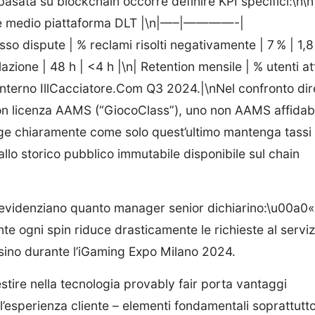
asata su blockchain occorre definire KPI specifici:\n\n|
lore medio piattaforma DLT |\n|—–|————-|
 % reclami risolti negativamente | 7 % | 1,8 %
ione | 48 h | <4 h |\n| Retention mensile | % utenti att
interno IllCacciatore.Com Q3 2024.|\nNel confronto dir
e con licenza AAMS (“GiocoClass”), uno non AAMS affidab
ge chiaramente come solo quest’ultimo mantenga tassi
 allo storico pubblico immutabile disponibile sul chain
 evidenziano quanto manager senior dichiarino:\u00a0«
nte ogni spin riduce drasticamente le richieste al serviz
ino durante l’iGaming Expo Milano 2024.
tire nella tecnologia provably fair porta vantaggi
ll’esperienza cliente – elementi fondamentali soprattutto