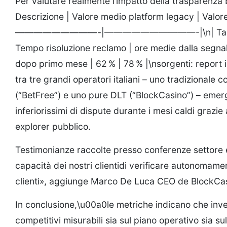
Per valutare realmente l’impatto della trasparenza b
Descrizione | Valore medio platform legacy | Va
—————————-|——————————-|\n| Tasso dispute |
Tempo risoluzione reclamo | ore medie dalla segnalaz
dopo primo mese | 62 % | 78 % |\nsorgenti: report 
tra tre grandi operatori italiani – uno tradizional
(“BetFree”) e uno pure DLT (“BlockCasino”) – emer
inferiorissimi di dispute durante i mesi caldi grazie
explorer pubblico.
Testimonianze raccolte presso conferenze settore
capacità dei nostri clienti​di verificare autonomame
clienti», aggiunge Marco De Luca CEO de BlockCas
In conclusione,\u00a0le metriche indicano che inves
competitivi misurabili sia sul piano operativo sia su