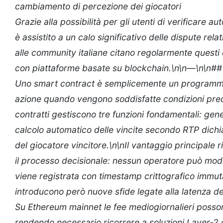
cambiamento di percezione dei giocatori
Grazie alla possibilità per gli utenti di verificare 
è assistito a un calo significativo delle dispute rela
alle community italiane citano regolarmente quest
con piattaforme basate su blockchain.\n\n—\n\n## 
Uno smart contract è semplicemente un programma 
azione quando vengono soddisfatte condizioni predef
contratti gestiscono tre funzioni fondamentali: gene
calcolo automatico delle vincite secondo RTP dichiar
del giocatore vincitore.\n\nIl vantaggio principale r
il processo decisionale: nessun operatore può modif
viene registrata con timestamp crittografico immuta
introducono però nuove sfide legate alla latenza dell
Su Ethereum mainnet le fee medio­giornalieri posso
rendendo necessario ricorrere a soluzioni Layer‑2