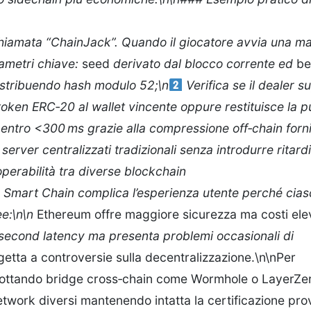
chiamata “ChainJack”. Quando il giocatore avvia una m
ametri chiave:
seed
derivato dal blocco corrente ed
be
istribuendo hash modulo 52;\n
Verifica se il dealer s
oken ERC‑20 al wallet vincente oppure restituisce la p
 entro <300 ms grazie alla compressione off‑chain forn
server centralizzati tradizionali senza introdurre ritardi
operabilità tra diverse blockchain
 Smart Chain complica l’esperienza utente perché cia
ee:\n\n
Ethereum offre maggiore sicurezza ma costi ele
second latency ma presenta problemi occasionali di
tta a controversie sulla decentralizzazione.\n\nPer
adottando bridge cross‑chain come Wormhole o LayerZe
etwork diversi mantenendo intatta la certificazione pro