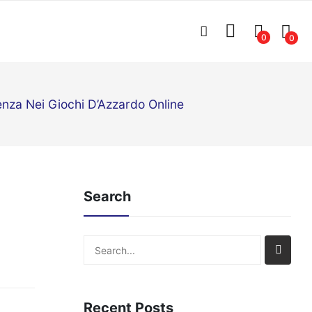
0
0
enza Nei Giochi D’Azzardo Online
Search
Search
Recent Posts