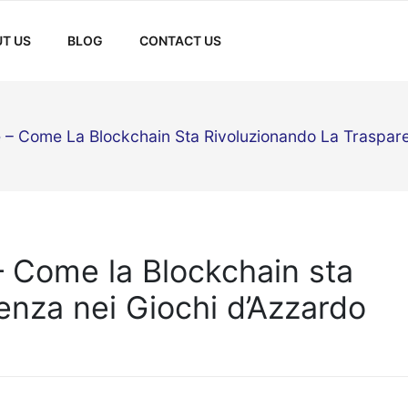
T US
BLOG
CONTACT US
le – Come La Blockchain Sta Rivoluzionando La Traspar
 – Come la Blockchain sta
enza nei Giochi d’Azzardo