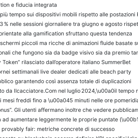
tion e fiducia integrata
più tempo sui dispositivi mobili rispetto alle postazioni
3 % nelle sessioni giornaliere tra giugno e agosto rispe
orientate alla gamification sfruttano questa tendenza
schermi piccoli ma ricche di animazioni fluide basate s
ali che fungono sia da badge visivo sia da premio tan
 Token” rilasciato dall’operatore italiano SummerBet
rnei settimanali live dealer dedicati alle beach party
bblico garantendo così assenza totale di duplicazioni
to da Ilcacciatore.Com nel luglio 2024,\u00a0il tempo
 mesi freddi fino a \u00a045 minuti nelle ore pomerid
onus”. Gli utenti affermano inoltre che vedere pubblica
aggia ad aumentare leggermente le proprie puntate (\u00b
rovably fair: metriche concrete di successo