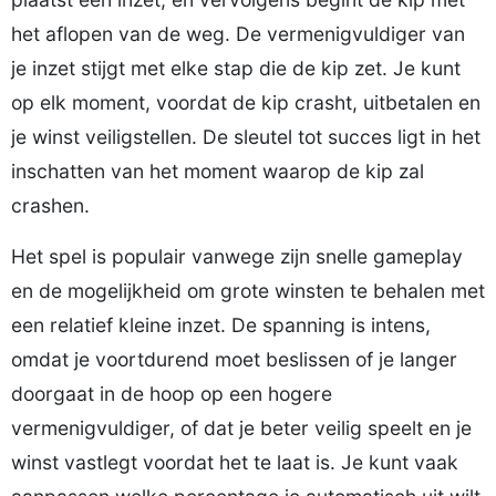
het aflopen van de weg. De vermenigvuldiger van
je inzet stijgt met elke stap die de kip zet. Je kunt
op elk moment, voordat de kip crasht, uitbetalen en
je winst veiligstellen. De sleutel tot succes ligt in het
inschatten van het moment waarop de kip zal
crashen.
Het spel is populair vanwege zijn snelle gameplay
en de mogelijkheid om grote winsten te behalen met
een relatief kleine inzet. De spanning is intens,
omdat je voortdurend moet beslissen of je langer
doorgaat in de hoop op een hogere
vermenigvuldiger, of dat je beter veilig speelt en je
winst vastlegt voordat het te laat is. Je kunt vaak