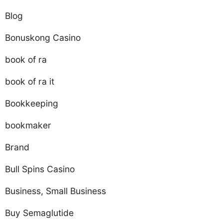
Blog
Bonuskong Casino
book of ra
book of ra it
Bookkeeping
bookmaker
Brand
Bull Spins Casino
Business, Small Business
Buy Semaglutide