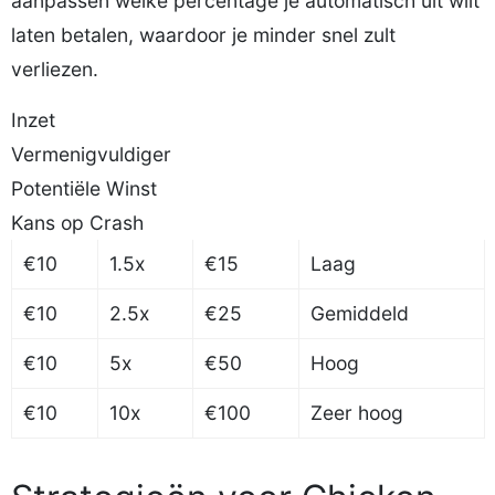
aanpassen welke percentage je automatisch uit wilt
laten betalen, waardoor je minder snel zult
verliezen.
Inzet
Vermenigvuldiger
Potentiële Winst
Kans op Crash
€10
1.5x
€15
Laag
€10
2.5x
€25
Gemiddeld
€10
5x
€50
Hoog
€10
10x
€100
Zeer hoog