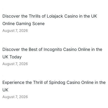
Discover the Thrills of Lolajack Casino in the UK
Online Gaming Scene
August 7, 2026
Discover the Best of Incognito Casino Online in the
UK Today
August 7, 2026
Experience the Thrill of Spindog Casino Online in the
UK
August 7, 2026