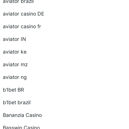
aviator brazil
aviator casino DE
aviator casino fr
aviator IN
aviator ke
aviator mz
aviator ng
b1bet BR
b1bet brazil
Bananzia Casino
Basswin Casino