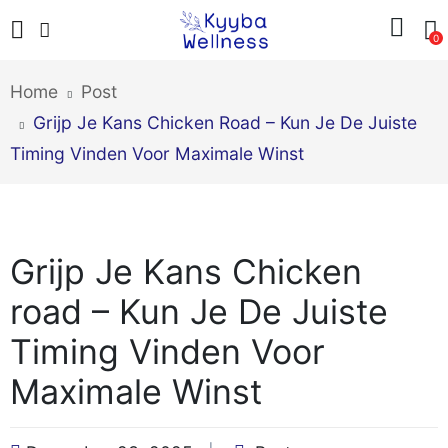
0
Home
Post
Grijp Je Kans Chicken Road – Kun Je De Juiste
Timing Vinden Voor Maximale Winst
Grijp Je Kans Chicken
road – Kun Je De Juiste
Timing Vinden Voor
Maximale Winst