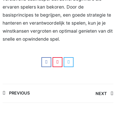
ervaren spelers kan bekoren. Door de
basisprincipes te begrijpen, een goede strategie te
hanteren en verantwoordelijk te spelen, kun je je
winstkansen vergroten en optimaal genieten van dit
snelle en opwindende spel.
Post
PREVIOUS
NEXT
navigation