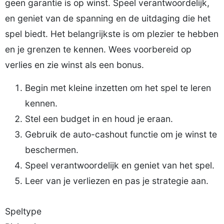
geen garantie is op winst. Speel verantwoordelijk,
en geniet van de spanning en de uitdaging die het
spel biedt. Het belangrijkste is om plezier te hebben
en je grenzen te kennen. Wees voorbereid op
verlies en zie winst als een bonus.
Begin met kleine inzetten om het spel te leren
kennen.
Stel een budget in en houd je eraan.
Gebruik de auto-cashout functie om je winst te
beschermen.
Speel verantwoordelijk en geniet van het spel.
Leer van je verliezen en pas je strategie aan.
Speltype