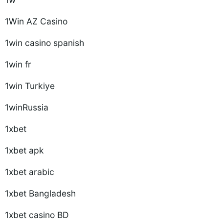
1Win AZ Casino
1win casino spanish
1win fr
1win Turkiye
1winRussia
1xbet
1xbet apk
1xbet arabic
1xbet Bangladesh
1xbet casino BD