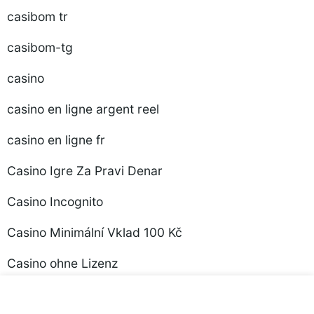
casibom tr
casibom-tg
casino
casino en ligne argent reel
casino en ligne fr
Casino Igre Za Pravi Denar
Casino Incognito
Casino Minimální Vklad 100 Kč
Casino ohne Lizenz
Casino ohne oasis