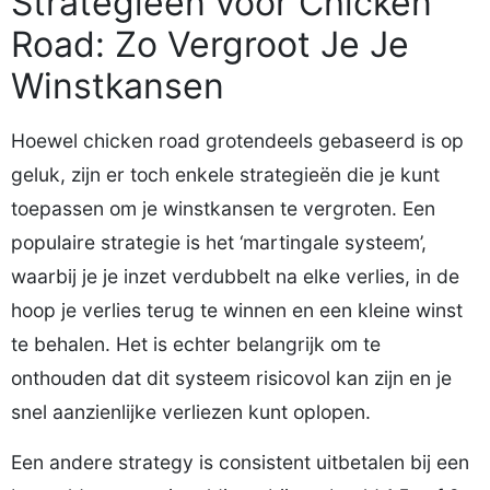
Strategieën voor Chicken
Road: Zo Vergroot Je Je
Winstkansen
Hoewel chicken road grotendeels gebaseerd is op
geluk, zijn er toch enkele strategieën die je kunt
toepassen om je winstkansen te vergroten. Een
populaire strategie is het ‘martingale systeem’,
waarbij je je inzet verdubbelt na elke verlies, in de
hoop je verlies terug te winnen en een kleine winst
te behalen. Het is echter belangrijk om te
onthouden dat dit systeem risicovol kan zijn en je
snel aanzienlijke verliezen kunt oplopen.
Een andere strategy is consistent uitbetalen bij een