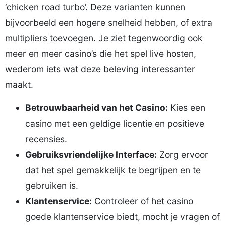
‘chicken road turbo’. Deze varianten kunnen
bijvoorbeeld een hogere snelheid hebben, of extra
multipliers toevoegen. Je ziet tegenwoordig ook
meer en meer casino’s die het spel live hosten,
wederom iets wat deze beleving interessanter
maakt.
Betrouwbaarheid van het Casino:
Kies een
casino met een geldige licentie en positieve
recensies.
Gebruiksvriendelijke Interface:
Zorg ervoor
dat het spel gemakkelijk te begrijpen en te
gebruiken is.
Klantenservice:
Controleer of het casino
goede klantenservice biedt, mocht je vragen of