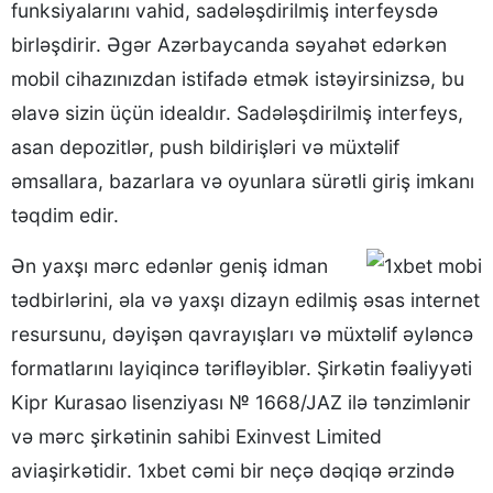
funksiyalarını vahid, sadələşdirilmiş interfeysdə
birləşdirir. Əgər Azərbaycanda səyahət edərkən
mobil cihazınızdan istifadə etmək istəyirsinizsə, bu
əlavə sizin üçün idealdır. Sadələşdirilmiş interfeys,
asan depozitlər, push bildirişləri və müxtəlif
əmsallara, bazarlara və oyunlara sürətli giriş imkanı
təqdim edir.
Ən yaxşı mərc edənlər geniş idman
tədbirlərini, əla və yaxşı dizayn edilmiş əsas internet
resursunu, dəyişən qavrayışları və müxtəlif əyləncə
formatlarını layiqincə tərifləyiblər. Şirkətin fəaliyyəti
Kipr Kurasao lisenziyası № 1668/JAZ ilə tənzimlənir
və mərc şirkətinin sahibi Exinvest Limited
aviaşirkətidir. 1xbet cəmi bir neçə dəqiqə ərzində