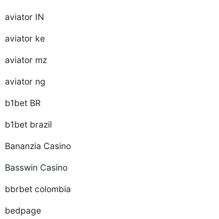
aviator IN
aviator ke
aviator mz
aviator ng
b1bet BR
b1bet brazil
Bananzia Casino
Basswin Casino
bbrbet colombia
bedpage