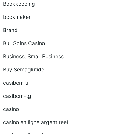
Bookkeeping
bookmaker
Brand
Bull Spins Casino
Business, Small Business
Buy Semaglutide
casibom tr
casibom-tg
casino
casino en ligne argent reel