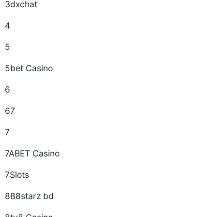
3dxchat
4
5
5bet Casino
6
67
7
7ABET Casino
7Slots
888starz bd