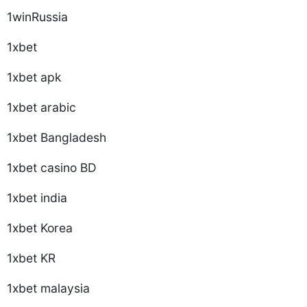
1winRussia
1xbet
1xbet apk
1xbet arabic
1xbet Bangladesh
1xbet casino BD
1xbet india
1xbet Korea
1xbet KR
1xbet malaysia