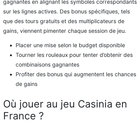
gagnantes en alignant les symboles correspondants
sur les lignes actives. Des bonus spécifiques, tels
que des tours gratuits et des multiplicateurs de
gains, viennent pimenter chaque session de jeu.
Placer une mise selon le budget disponible
Tourner les rouleaux pour tenter d’obtenir des
combinaisons gagnantes
Profiter des bonus qui augmentent les chances
de gains
Où jouer au jeu Casinia en
France ?