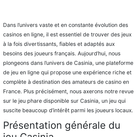
Dans l’univers vaste et en constante évolution des
casinos en ligne, il est essentiel de trouver des jeux
à la fois divertissants, fiables et adaptés aux
besoins des joueurs français. Aujourd’hui, nous
plongeons dans l’univers de Casinia, une plateforme
de jeu en ligne qui propose une expérience riche et
complète à destination des amateurs de casino en
France. Plus précisément, nous axerons notre revue
sur le jeu phare disponible sur Casinia, un jeu qui
suscite beaucoup d’intérêt parmi les joueurs locaux.
Présentation générale du
jeu Casinia