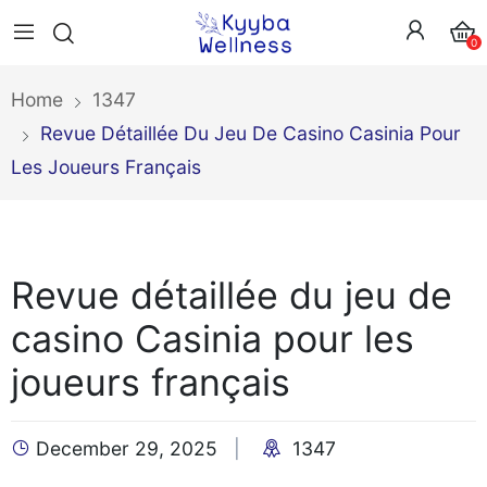
0
Home
1347
Revue Détaillée Du Jeu De Casino Casinia Pour
Les Joueurs Français
Revue détaillée du jeu de
casino Casinia pour les
joueurs français
December 29, 2025
1347