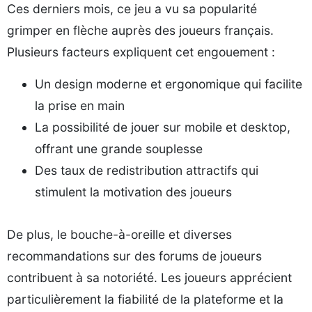
Ces derniers mois, ce jeu a vu sa popularité
grimper en flèche auprès des joueurs français.
Plusieurs facteurs expliquent cet engouement :
Un design moderne et ergonomique qui facilite
la prise en main
La possibilité de jouer sur mobile et desktop,
offrant une grande souplesse
Des taux de redistribution attractifs qui
stimulent la motivation des joueurs
De plus, le bouche-à-oreille et diverses
recommandations sur des forums de joueurs
contribuent à sa notoriété. Les joueurs apprécient
particulièrement la fiabilité de la plateforme et la