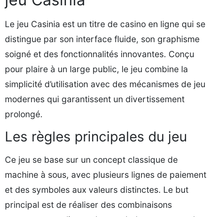
Le jeu Casinia est un titre de casino en ligne qui se
distingue par son interface fluide, son graphisme
soigné et des fonctionnalités innovantes. Conçu
pour plaire à un large public, le jeu combine la
simplicité d’utilisation avec des mécanismes de jeu
modernes qui garantissent un divertissement
prolongé.
Les règles principales du jeu
Ce jeu se base sur un concept classique de
machine à sous, avec plusieurs lignes de paiement
et des symboles aux valeurs distinctes. Le but
principal est de réaliser des combinaisons