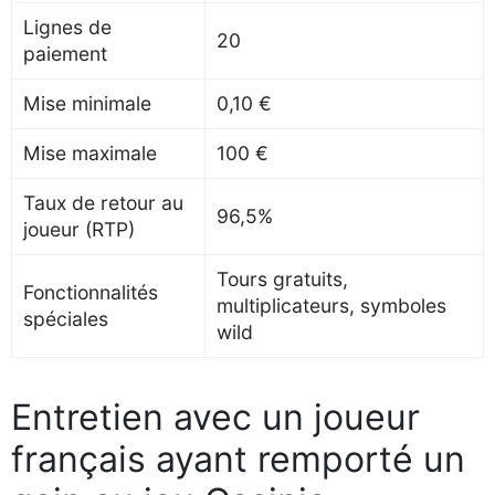
Lignes de
20
paiement
Mise minimale
0,10 €
Mise maximale
100 €
Taux de retour au
96,5%
joueur (RTP)
Tours gratuits,
Fonctionnalités
multiplicateurs, symboles
spéciales
wild
Entretien avec un joueur
français ayant remporté un