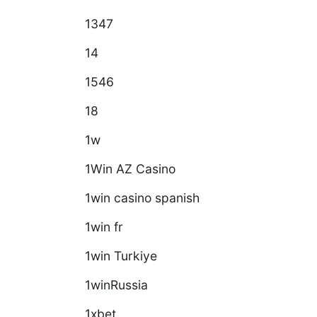
1347
14
1546
18
1w
1Win AZ Casino
1win casino spanish
1win fr
1win Turkiye
1winRussia
1xbet