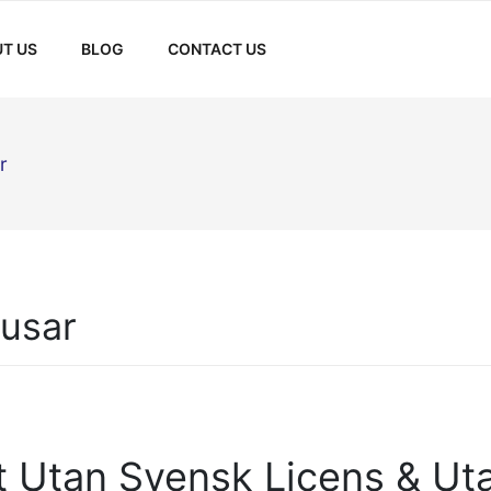
T US
BLOG
CONTACT US
r
nusar
t Utan Svensk Licens & Ut