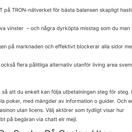
 på TRON-nätverket för bästa balansen skapligt hasti
ativa vinster – och några dyrköpta misstag som du man
en på marknaden och effektivt blockerar alla sidor m
också flera pålitliga alternativ utanför living area sve
å att du enkelt kan följa utbetalningen steg för steg. 
pela poker, med mängder av information o guider. Och en
asinon utan licens. Välj aktörer som tydligt visar hur
bt på begäran via chatt elr mejl.