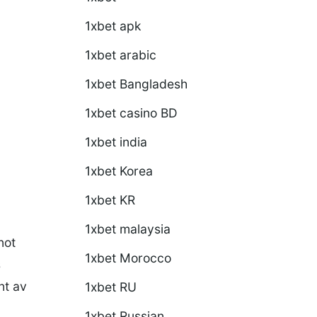
1xbet apk
1xbet arabic
1xbet Bangladesh
1xbet casino BD
1xbet india
1xbet Korea
1xbet KR
1xbet malaysia
not
1xbet Morocco
s
nt av
1xbet RU
1xbet Russian