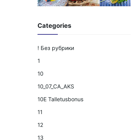
Categories
! Без рубрики
1
10
10_07_CA_AKS
10E Talletusbonus
11
12
13