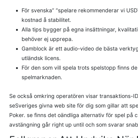
För svenska” “spelare rekommenderar vi USDT
kostnad å stabilitet.
Alla tips bygger på egna insättningar, kvalit
behöver ej upprepa.
Gamblock är ett audio-video de bästa verktyg
utländsk licens.
För den som vill spela trots spelstopp finns de 
spelmarknaden.
Se också omkring operatören visar transaktions-ID s
seSveriges givna web site för dig som gillar att s
Poker. se finns det oändliga alternativ för spel på c
avstängning går right up until och som svarar snab