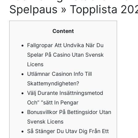
Spelpaus » Topplista 20
Content
Fallgropar Att Undvika När Du
Spelar På Casino Utan Svensk
Licens
Utlämnar Casinon Info Till
Skattemyndigheten?
Välj Durante Insättningsmetod
Och” “sätt In Pengar
Bonusvillkor På Bettingsidor Utan
Svensk Licens
Så Stänger Du Utav Dig Från Ett