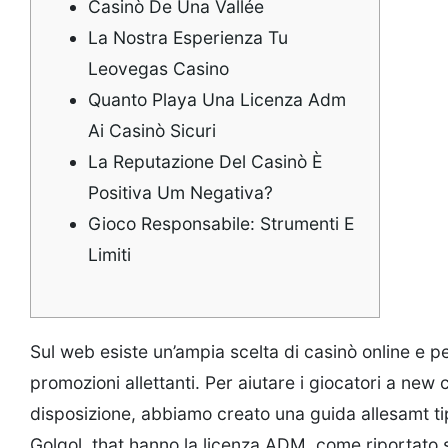
Casinò De Una Vallée
La Nostra Esperienza Tu
Leovegas Casino
Quanto Playa Una Licenza Adm
Ai Casinò Sicuri
La Reputazione Del Casinò È
Positiva Um Negativa?
Gioco Responsabile: Strumenti E
Limiti
Sul web esiste un’ampia scelta di casinò online e p
promozioni allettanti. Per aiutare i giocatori a ne
disposizione, abbiamo creato una guida allesamt tip
Golgol. that hanno la licenza ADM, come riportato sui