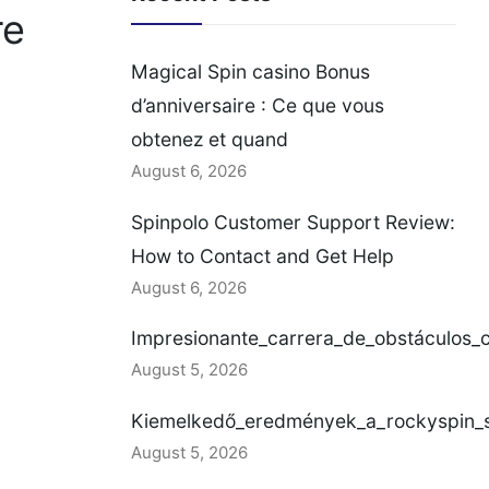
re
Magical Spin casino Bonus
d’anniversaire : Ce que vous
obtenez et quand
August 6, 2026
Spinpolo Customer Support Review:
How to Contact and Get Help
August 6, 2026
Impresionante_carrera_de_obstáculos_
August 5, 2026
Kiemelkedő_eredmények_a_rockyspin_se
August 5, 2026