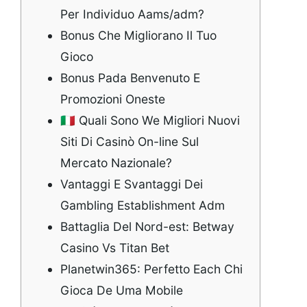
Per Individuo Aams/adm?
Bonus Che Migliorano Il Tuo
Gioco
Bonus Pada Benvenuto E
Promozioni Oneste
🇮🇹 Quali Sono We Migliori Nuovi
Siti Di Casinò On-line Sul
Mercato Nazionale?
Vantaggi E Svantaggi Dei
Gambling Establishment Adm
Battaglia Del Nord-est: Betway
Casino Vs Titan Bet
Planetwin365: Perfetto Each Chi
Gioca De Uma Mobile