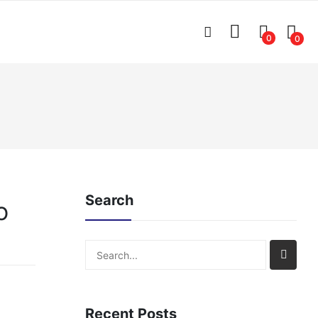
0
0
Search
o
Search
Recent Posts