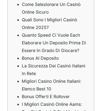
Come Selezionare Un Casinò
Online Sicuro
Quali Sono I Migliori Casinò
Online 2025?
Quanto Speed Ci Vuole Each
Elaborare Un Deposito Prima Di
Essere In Grado Di Giocare?
Bonus Al Deposito
La Sicurezza Dei Casinò Italiani
In Rete
Migliori Casino Online Italiani:
Elenco Best 10
Bonus Offerti E Rollover
I Migliori Casinò Online Aams: