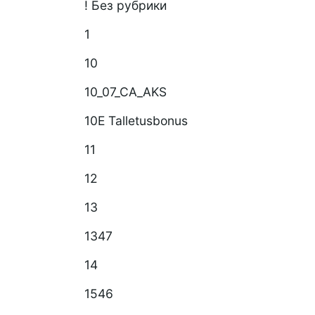
! Без рубрики
1
10
10_07_CA_AKS
10E Talletusbonus
11
12
13
1347
14
1546