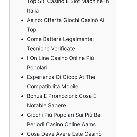
Top Siti Casinò E Slot Machine In
Italia
Asino: Offerta Giochi Casinò Al
Top
Come Battere Legalmente:
Tecniche Verificate
I On Line Casino Online Più
Popolari
Esperienza Di Gioco At The
Compatibilità Mobile
Bonus E Promozioni: Cosa È
Notable Sapere
Giochi Più Popolari Sui Più Bei
Periodi Casino Online Aams
Cosa Deve Avere Este Casinò