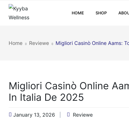
HOME
SHOP
ABOU
Home
Reviewe
Migliori Casinò Online Aams: T
Migliori Casinò Online Aa
In Italia De 2025
January 13, 2026
Reviewe