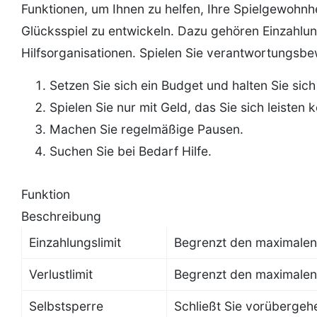
Funktionen, um Ihnen zu helfen, Ihre Spielgewohnhe
Glücksspiel zu entwickeln. Dazu gehören Einzahlung
Hilfsorganisationen. Spielen Sie verantwortungsbe
Setzen Sie sich ein Budget und halten Sie sich
Spielen Sie nur mit Geld, das Sie sich leisten 
Machen Sie regelmäßige Pausen.
Suchen Sie bei Bedarf Hilfe.
Funktion
Beschreibung
Einzahlungslimit
Begrenzt den maximalen 
Verlustlimit
Begrenzt den maximalen 
Selbstsperre
Schließt Sie vorübergeh