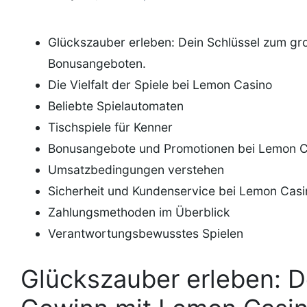
Glückszauber erleben: Dein Schlüssel zum gr
Bonusangeboten.
Die Vielfalt der Spiele bei Lemon Casino
Beliebte Spielautomaten
Tischspiele für Kenner
Bonusangebote und Promotionen bei Lemon C
Umsatzbedingungen verstehen
Sicherheit und Kundenservice bei Lemon Casi
Zahlungsmethoden im Überblick
Verantwortungsbewusstes Spielen
Glückszauber erleben: D