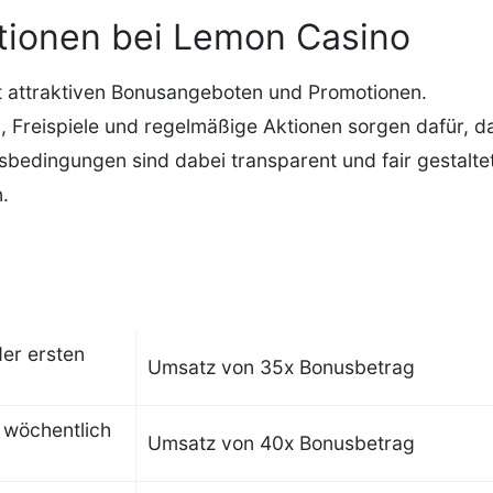
ionen bei Lemon Casino
t attraktiven Bonusangeboten und Promotionen.
, Freispiele und regelmäßige Aktionen sorgen dafür, d
sbedingungen sind dabei transparent und fair gestaltet
.
der ersten
Umsatz von 35x Bonusbetrag
 wöchentlich
Umsatz von 40x Bonusbetrag