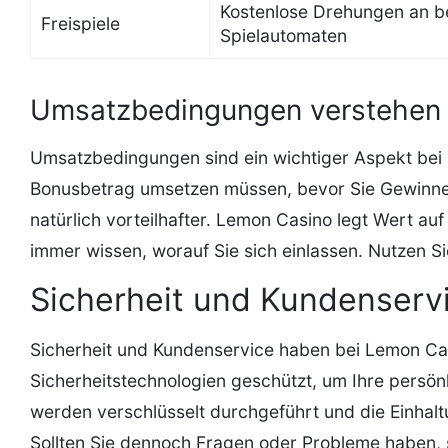
Kostenlose Drehungen an b
Freispiele
Spielautomaten
Umsatzbedingungen verstehen
Umsatzbedingungen sind ein wichtiger Aspekt bei 
Bonusbetrag umsetzen müssen, bevor Sie Gewinne a
natürlich vorteilhafter. Lemon Casino legt Wert a
immer wissen, worauf Sie sich einlassen. Nutzen 
Sicherheit und Kundenserv
Sicherheit und Kundenservice haben bei Lemon Casi
Sicherheitstechnologien geschützt, um Ihre persönl
werden verschlüsselt durchgeführt und die Einhal
Sollten Sie dennoch Fragen oder Probleme haben,