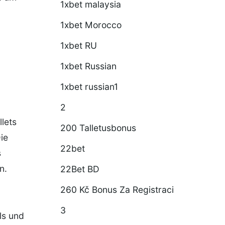
1xbet malaysia
1xbet Morocco
1xbet RU
1xbet Russian
1xbet russian1
2
lets
200 Talletusbonus
ie
22bet
s
n.
22Bet BD
260 Kč Bonus Za Registraci
3
ls und