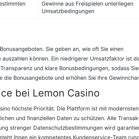
estimmten
Gewinne aus Freispielen unterliegen
Umsatzbedingungen
Bonusangeboten. Sie geben an, wie oft Sie einen
uszahlen können. Ein niedrigerer Umsatzfaktor ist d
uf Transparenz und klare Bonusbedingungen, sodass Sie
Sie die Bonusangebote und erhöhen Sie Ihre Gewinncha
ice bei Lemon Casino
no höchste Priorität. Die Plattform ist mit modernsten
ichen und finanziellen Daten zu schützen. Alle Transak
tung strenger Datenschutzbestimmungen wird garantier
 steht Ihnen ein kompetentes Kundenservice-Team run