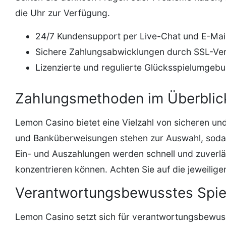
die Uhr zur Verfügung.
24/7 Kundensupport per Live-Chat und E-Mai
Sichere Zahlungsabwicklungen durch SSL-Ver
Lizenzierte und regulierte Glücksspielumgeb
Zahlungsmethoden im Überblic
Lemon Casino bietet eine Vielzahl von sicheren u
und Banküberweisungen stehen zur Auswahl, sodas
Ein- und Auszahlungen werden schnell und zuverläs
konzentrieren können. Achten Sie auf die jeweili
Verantwortungsbewusstes Spie
Lemon Casino setzt sich für verantwortungsbewusst