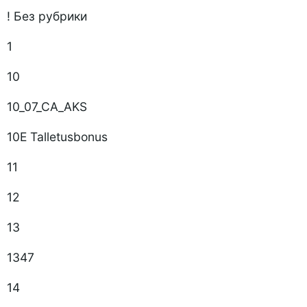
! Без рубрики
1
10
10_07_CA_AKS
10E Talletusbonus
11
12
13
1347
14