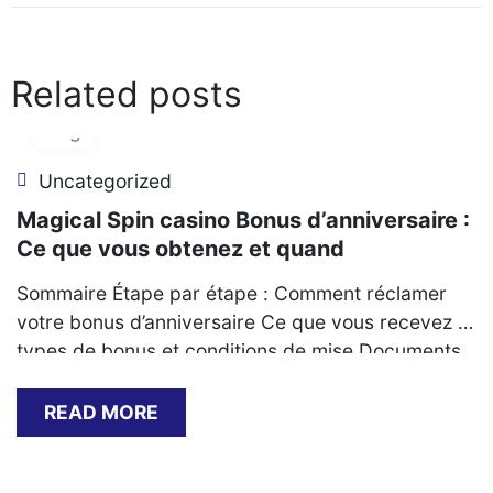
navigation
Related posts
06
Aug
Uncategorized
Magical Spin casino Bonus d’anniversaire :
Ce que vous obtenez et quand
Sommaire Étape par étape : Comment réclamer
votre bonus d’anniversaire Ce que vous recevez :
types de bonus et conditions de mise Documents
requis pour valider l’offre Problèmes courants et
solutions lors de la réclamation Délais typiques et
READ MORE
méthodes de retrait des gains Comparaison avec
les autres promotions du casino Étape par étape :