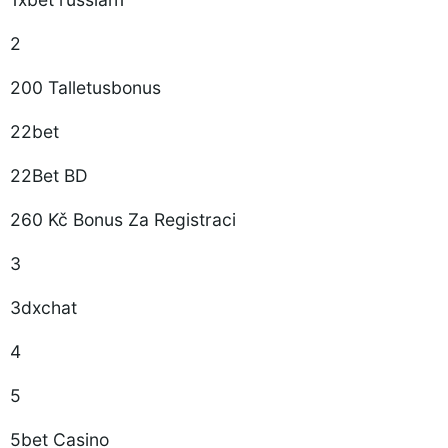
2
200 Talletusbonus
22bet
22Bet BD
260 Kč Bonus Za Registraci
3
3dxchat
4
5
5bet Casino