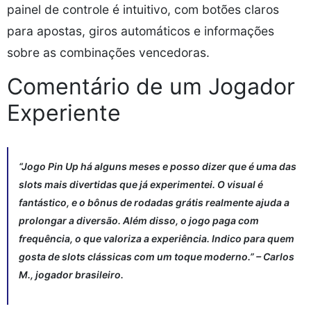
painel de controle é intuitivo, com botões claros
para apostas, giros automáticos e informações
sobre as combinações vencedoras.
Comentário de um Jogador
Experiente
“Jogo Pin Up há alguns meses e posso dizer que é uma das
slots mais divertidas que já experimentei. O visual é
fantástico, e o bônus de rodadas grátis realmente ajuda a
prolongar a diversão. Além disso, o jogo paga com
frequência, o que valoriza a experiência. Indico para quem
gosta de slots clássicas com um toque moderno.” – Carlos
M., jogador brasileiro.