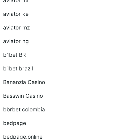
aviator IN
aviator ke
aviator mz
aviator ng
b1bet BR
b1bet brazil
Bananzia Casino
Basswin Casino
bbrbet colombia
bedpage
bedpage.online