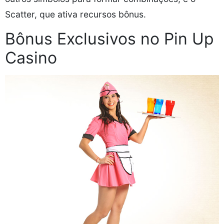
Scatter, que ativa recursos bônus.
Bônus Exclusivos no Pin Up
Casino