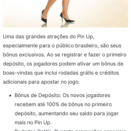
Uma das grandes atrações do Pin Up,
especialmente para o público brasileiro, são seus
bônus exclusivos. Ao se registrar e fazer o primeiro
depósito, os jogadores podem ativar um bônus de
boas-vindas que inclui rodadas grátis e créditos
adicionais para apostar no jogo.
Bônus de Depósito: Os novos jogadores
recebem até 100% de bônus no primeiro
depósito, aumentando seu saldo para jogar
mais no Pin Up.