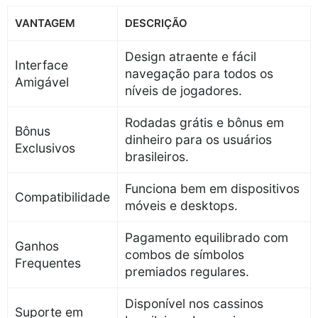
VANTAGEM
DESCRIÇÃO
Design atraente e fácil
Interface
navegação para todos os
Amigável
níveis de jogadores.
Rodadas grátis e bônus em
Bônus
dinheiro para os usuários
Exclusivos
brasileiros.
Funciona bem em dispositivos
Compatibilidade
móveis e desktops.
Pagamento equilibrado com
Ganhos
combos de símbolos
Frequentes
premiados regulares.
Disponível nos cassinos
Suporte em