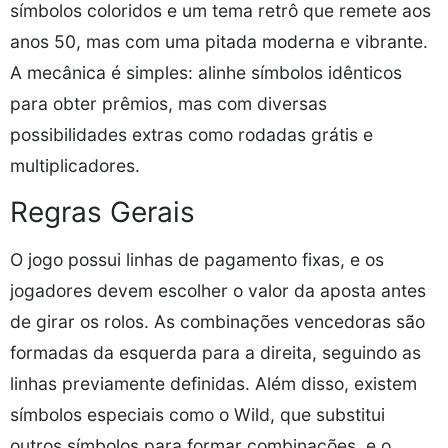
símbolos coloridos e um tema retrô que remete aos
anos 50, mas com uma pitada moderna e vibrante.
A mecânica é simples: alinhe símbolos idênticos
para obter prêmios, mas com diversas
possibilidades extras como rodadas grátis e
multiplicadores.
Regras Gerais
O jogo possui linhas de pagamento fixas, e os
jogadores devem escolher o valor da aposta antes
de girar os rolos. As combinações vencedoras são
formadas da esquerda para a direita, seguindo as
linhas previamente definidas. Além disso, existem
símbolos especiais como o Wild, que substitui
outros símbolos para formar combinações, e o