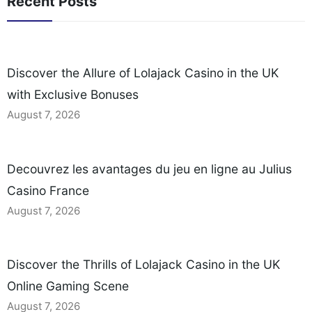
Recent Posts
Discover the Allure of Lolajack Casino in the UK
with Exclusive Bonuses
August 7, 2026
Decouvrez les avantages du jeu en ligne au Julius
Casino France
August 7, 2026
Discover the Thrills of Lolajack Casino in the UK
Online Gaming Scene
August 7, 2026