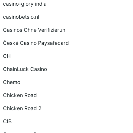
casino-glory india
casinobetsio.nl
Casinos Ohne Verifizierun
České Casino Paysafecard
CH
ChainLuck Casino
Chemo
Chicken Road
Chicken Road 2
CIB