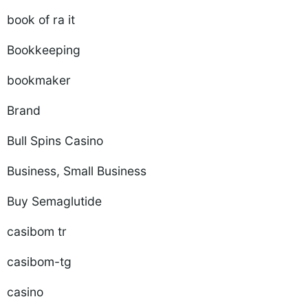
book of ra it
Bookkeeping
bookmaker
Brand
Bull Spins Casino
Business, Small Business
Buy Semaglutide
casibom tr
casibom-tg
casino