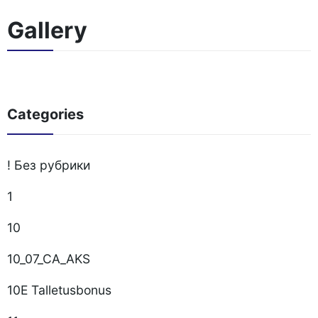
Gallery
Categories
! Без рубрики
1
10
10_07_CA_AKS
10E Talletusbonus