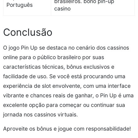
brasileiros.
bono pin-up
Português
casino
Conclusão
O jogo Pin Up se destaca no cenário dos cassinos
online para o público brasileiro por suas
características técnicas, bônus exclusivos e
facilidade de uso. Se você está procurando uma
experiência de slot envolvente, com uma interface
vibrante e chances reais de ganhar, o Pin Up é uma
excelente opção para começar ou continuar sua
jornada nos cassinos virtuais.
Aproveite os bônus e jogue com responsabilidade!