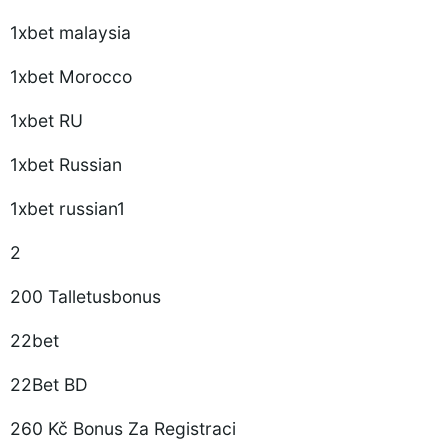
1xbet malaysia
1xbet Morocco
1xbet RU
1xbet Russian
1xbet russian1
2
200 Talletusbonus
22bet
22Bet BD
260 Kč Bonus Za Registraci