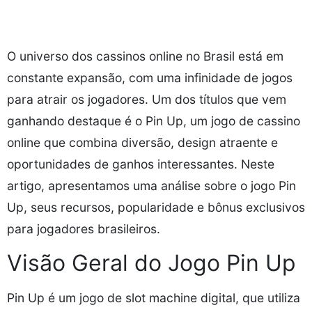
O universo dos cassinos online no Brasil está em
constante expansão, com uma infinidade de jogos
para atrair os jogadores. Um dos títulos que vem
ganhando destaque é o Pin Up, um jogo de cassino
online que combina diversão, design atraente e
oportunidades de ganhos interessantes. Neste
artigo, apresentamos uma análise sobre o jogo Pin
Up, seus recursos, popularidade e bônus exclusivos
para jogadores brasileiros.
Visão Geral do Jogo Pin Up
Pin Up é um jogo de slot machine digital, que utiliza