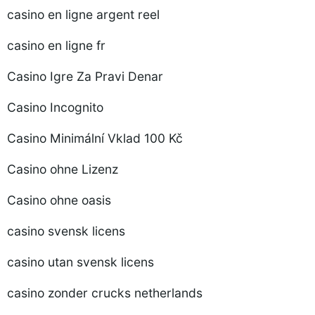
casino en ligne argent reel
casino en ligne fr
Casino Igre Za Pravi Denar
Casino Incognito
Casino Minimální Vklad 100 Kč
Casino ohne Lizenz
Casino ohne oasis
casino svensk licens
casino utan svensk licens
casino zonder crucks netherlands