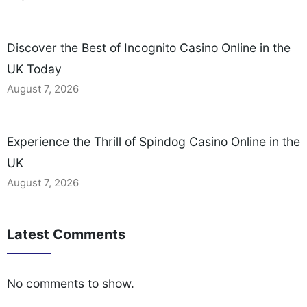
Discover the Best of Incognito Casino Online in the
UK Today
August 7, 2026
Experience the Thrill of Spindog Casino Online in the
UK
August 7, 2026
Latest Comments
No comments to show.