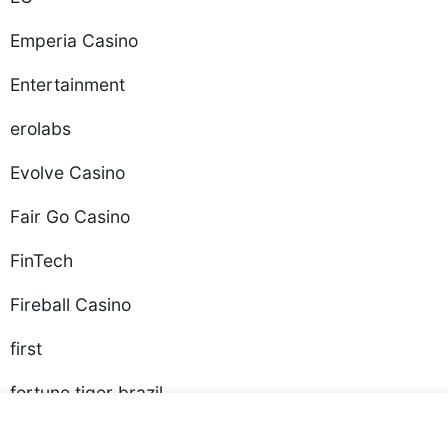
Emperia Casino
Entertainment
erolabs
Evolve Casino
Fair Go Casino
FinTech
Fireball Casino
first
fortune tiger brazil
Fortunica Casino