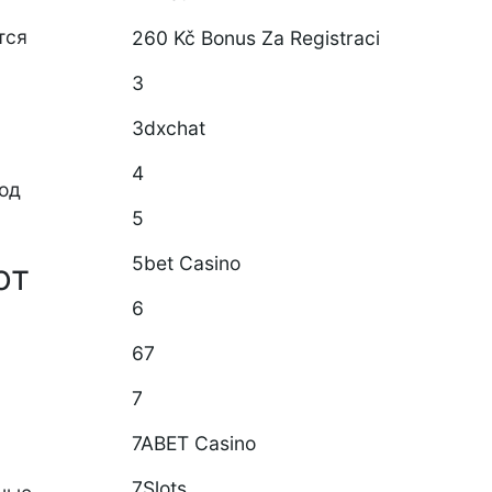
тся
260 Kč Bonus Za Registraci
3
3dxchat
4
иод
5
5bet Casino
ют
6
67
7
7ABET Casino
7Slots