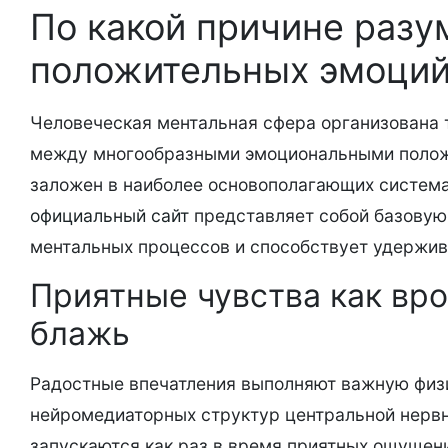
По какой причине разу
положительных эмоци
Человеческая ментальная сфера организована т
между многообразными эмоциональными положе
заложен в наиболее основополагающих систем
официальный сайт
представляет собой базовую 
ментальных процессов и способствует удержив
Приятные чувства как вро
блажь
Радостные впечатления выполняют важную физи
нейромедиаторных структур центральной нерв
запускаются как раз в время приятных ощущени