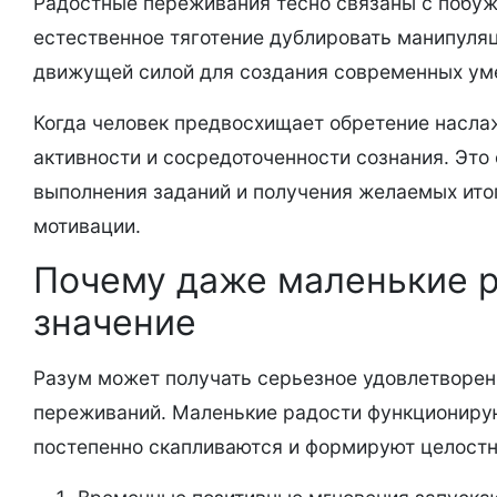
Радостные переживания тесно связаны с побу
естественное тяготение дублировать манипуляци
движущей силой для создания современных уме
Когда человек предвосхищает обретение наслаж
активности и сосредоточенности сознания. Это
выполнения заданий и получения желаемых итог
мотивации.
Почему даже маленькие 
значение
Разум может получать серьезное удовлетворен
переживаний. Маленькие радости функционирую
постепенно скапливаются и формируют целостн