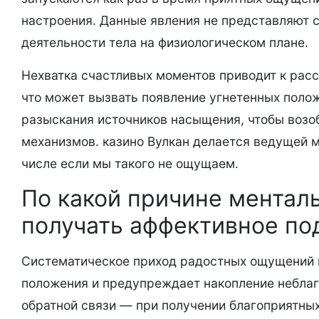
настроения. Данные явления не представляют 
деятельности тела на физиологическом плане.
Нехватка счастливых моментов приводит к расс
что может вызвать появление угнетенных поло
разыскания источников насыщения, чтобы возо
механизмов. казино Вулкан делается ведущей 
числе если мы такого не ощущаем.
По какой причине ментал
получать аффективное п
Систематическое приход радостных ощущений п
положения и предупреждает накопление неблаг
обратной связи — при получении благоприятны