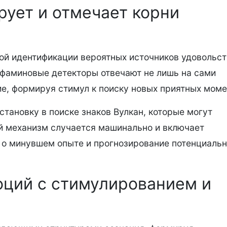
рует и отмечает корни
ой идентификации вероятных источников удовольст
офаминовые детекторы отвечают не лишь на сами
ие, формируя стимул к поиску новых приятных моме
тановку в поиске знаков Вулкан, которые могут
й механизм случается машинально и включает
 о минувшем опыте и прогнозирование потенциаль
ций с стимулированием и