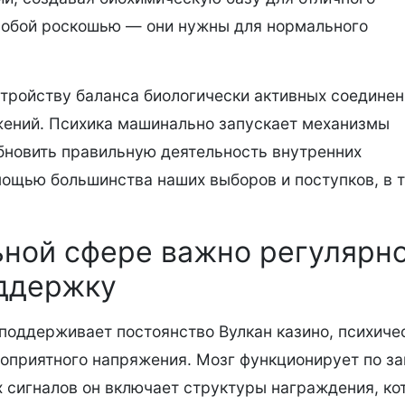
собой роскошью — они нужны для нормального
тройству баланса биологически активных соединен
жений. Психика машинально запускает механизмы
бновить правильную деятельность внутренних
мощью большинства наших выборов и поступков, в 
ьной сфере важно регулярн
оддержку
оддерживает постоянство Вулкан казино, психиче
оприятного напряжения. Мозг функционирует по за
х сигналов он включает структуры награждения, ко