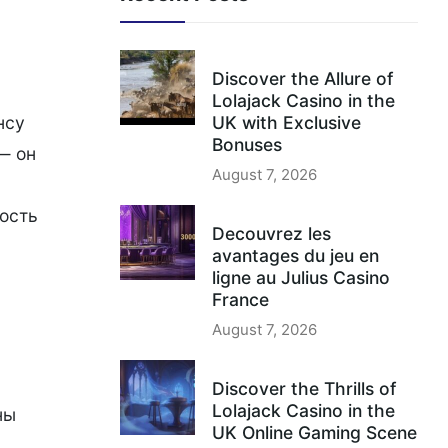
и
Discover the Allure of
Lolajack Casino in the
UK with Exclusive
нсу
Bonuses
— он
August 7, 2026
ость
Decouvrez les
avantages du jeu en
ligne au Julius Casino
France
August 7, 2026
Discover the Thrills of
Lolajack Casino in the
ны
UK Online Gaming Scene