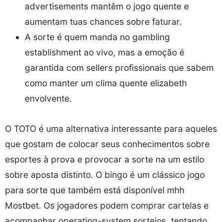
advertisements mantêm o jogo quente e
aumentam tuas chances sobre faturar.
A sorte é quem manda no gambling
establishment ao vivo, mas a emoção é
garantida com sellers profissionais que sabem
como manter um clima quente elizabeth
envolvente.
O TOTO é uma alternativa interessante para aqueles
que gostam de colocar seus conhecimentos sobre
esportes à prova e provocar a sorte na um estilo
sobre aposta distinto. O bingo é um clássico jogo
para sorte que também está disponível mhh
Mostbet. Os jogadores podem comprar cartelas e
acompanhar operating-system sorteios, tentando