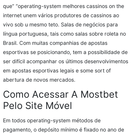
que” “operating-system melhores cassinos on the
internet unem vários produtores de cassinos ao
vivo sob u mesmo teto. Salas de negócios para
língua portuguesa, tais como salas sobre roleta no
Brasil. Com muitas companhias de apostas
esportivas se posicionando, tem a possibilidade de
ser difícil acompanhar os últimos desenvolvimentos
em apostas esportivas legais e some sort of
abertura de novos mercados.
Como Acessar A Mostbet
Pelo Site Móvel
Em todos operating-system métodos de
pagamento, o depósito mínimo é fixado no ano de