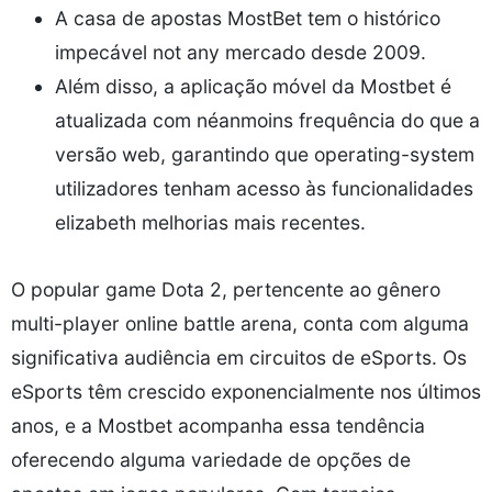
A casa de apostas MostBet tem o histórico
impecável not any mercado desde 2009.
Além disso, a aplicação móvel da Mostbet é
atualizada com néanmoins frequência do que a
versão web, garantindo que operating-system
utilizadores tenham acesso às funcionalidades
elizabeth melhorias mais recentes.
O popular game Dota 2, pertencente ao gênero
multi-player online battle arena, conta com alguma
significativa audiência em circuitos de eSports. Os
eSports têm crescido exponencialmente nos últimos
anos, e a Mostbet acompanha essa tendência
oferecendo alguma variedade de opções de