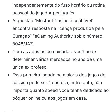
independentemente do fuso horário ou rotina
pessoal do jogador português.
A questão “Mostbet Casino é confiável”
encontra resposta na licença produzida pela
Curaçao” “eGaming Authority sob o número
8048/JAZ.
Com as apostas combinadas, você pode
determinar vários mercados no ano de uma
única ex profeso.
Essa primeira jogada na maioria dos jogos de
cassino pode ser 1 confusa, entretanto, não
importa quanto speed você tenha dedicado ao
pôquer online ou aos jogos em casa.