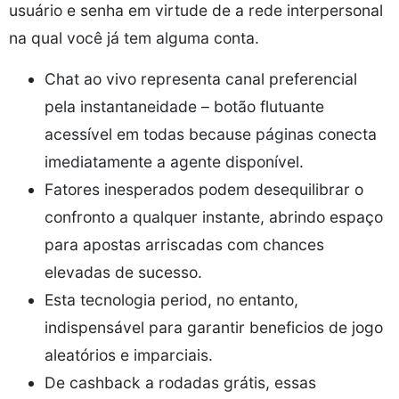
usuário e senha em virtude de a rede interpersonal
na qual você já tem alguma conta.
Chat ao vivo representa canal preferencial
pela instantaneidade – botão flutuante
acessível em todas because páginas conecta
imediatamente a agente disponível.
Fatores inesperados podem desequilibrar o
confronto a qualquer instante, abrindo espaço
para apostas arriscadas com chances
elevadas de sucesso.
Esta tecnologia period, no entanto,
indispensável para garantir beneficios de jogo
aleatórios e imparciais.
De cashback a rodadas grátis, essas