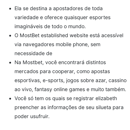
Ela se destina a apostadores de toda
variedade e oferece quaisquer esportes
imagináveis de todo o mundo.
O MostBet established website está acessível
via navegadores mobile phone, sem
necessidade de
Na Mostbet, você encontrará distintos
mercados para cooperar, como apostas
esportivas, e-sports, jogos sobre azar, cassino
ao vivo, fantasy online games e muito também.
Você só tem os quais se registrar elizabeth
preencher as informações de seu silueta para
poder usufruir.