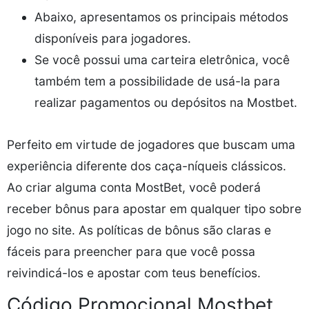
Abaixo, apresentamos os principais métodos
disponíveis para jogadores.
Se você possui uma carteira eletrônica, você
também tem a possibilidade de usá-la para
realizar pagamentos ou depósitos na Mostbet.
Perfeito em virtude de jogadores que buscam uma
experiência diferente dos caça-níqueis clássicos.
Ao criar alguma conta MostBet, você poderá
receber bônus para apostar em qualquer tipo sobre
jogo no site. As políticas de bônus são claras e
fáceis para preencher para que você possa
reivindicá-los e apostar com teus benefícios.
Código Promocional Mostbet