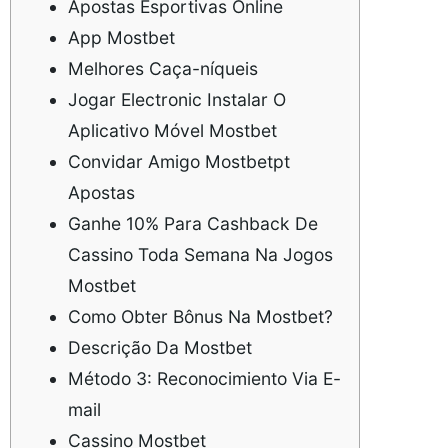
Apostas Esportivas Online
App Mostbet
Melhores Caça-níqueis
Jogar Electronic Instalar O
Aplicativo Móvel Mostbet
Convidar Amigo Mostbetpt
Apostas
Ganhe 10% Para Cashback De
Cassino Toda Semana Na Jogos
Mostbet
Como Obter Bônus Na Mostbet?
Descrição Da Mostbet
Método 3: Reconocimiento Via E-
mail
Cassino Mostbet