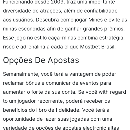
Funcionando desde 2009, traz uma importante
diversidade de atrações, além de confiabilidade
aos usuários. Descubra como jogar Mines e evite as
minas escondidas afin de ganhar grandes prêmios.
Esse jogo no estilo caça-minas combina estratégia,
risco e adrenalina a cada clique
Mostbet Brasil
.
Opções De Apostas
Semanalmente, você terá a vantagem de poder
reclamar bônus e comunicar de eventos para
aumentar o forte da sua conta. Se você with regard
to um jogador recorrente, poderá receber os
benefícios do libro de fidelidade. Você terá a
oportunidade de fazer suas jogadas com uma
variedade de opções de apostas electronic altas