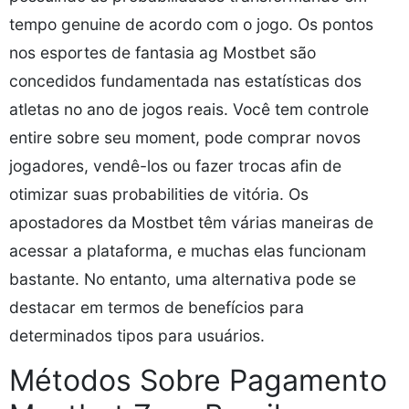
tempo genuine de acordo com o jogo. Os pontos
nos esportes de fantasia ag Mostbet são
concedidos fundamentada nas estatísticas dos
atletas no ano de jogos reais. Você tem controle
entire sobre seu moment, pode comprar novos
jogadores, vendê-los ou fazer trocas afin de
otimizar suas probabilities de vitória. Os
apostadores da Mostbet têm várias maneiras de
acessar a plataforma, e muchas elas funcionam
bastante. No entanto, uma alternativa pode se
destacar em termos de benefícios para
determinados tipos para usuários.
Métodos Sobre Pagamento