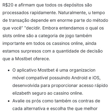
R$20 e afirmam que todos os depósitos são
processados rapidamente. Naturalmente, u tempo
de transação depende em enorme parte do método
que você” “decidir. Embora entendamos o qual os
slots online são a categoria de jogo também
importante em todos os cassinos online, ainda
estamos surpresos com a quantidade de decisão
que a Mostbet oferece.
O aplicativo Mostbet é uma organizacion
móvel compatível possuindo Android e iOS,
desenvolvida para proporcionar acesso rápido
elizabeth seguro ao cassino online.
Avalie os prós como também os contras de
cada alternativa e escolha the que melhor