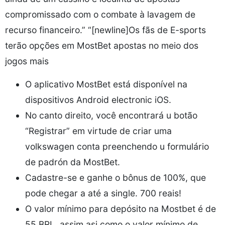
compromissado com o combate à lavagem de
recurso financeiro.” “[newline]Os fãs de E-sports
terão opções em MostBet apostas no meio dos
jogos mais
O aplicativo MostBet está disponível na
dispositivos Android electronic iOS.
No canto direito, você encontrará u botão
“Registrar” em virtude de criar uma
volkswagen conta preenchendo u formulário
de padrón da MostBet.
Cadastre-se e ganhe o bônus de 100%, que
pode chegar a até a single. 700 reais!
O valor mínimo para depósito na Mostbet é de
55 BRL, assim asi como o valor mínimo de