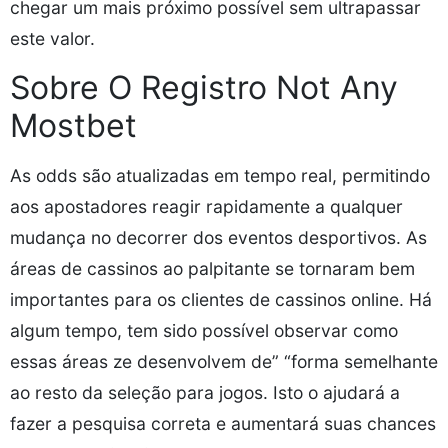
chegar um mais próximo possível sem ultrapassar
este valor.
Sobre O Registro Not Any
Mostbet
As odds são atualizadas em tempo real, permitindo
aos apostadores reagir rapidamente a qualquer
mudança no decorrer dos eventos desportivos. As
áreas de cassinos ao palpitante se tornaram bem
importantes para os clientes de cassinos online. Há
algum tempo, tem sido possível observar como
essas áreas ze desenvolvem de” “forma semelhante
ao resto da seleção para jogos. Isto o ajudará a
fazer a pesquisa correta e aumentará suas chances