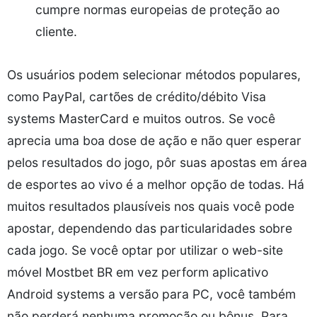
cumpre normas europeias de proteção ao
cliente.
Os usuários podem selecionar métodos populares,
como PayPal, cartões de crédito/débito Visa
systems MasterCard e muitos outros. Se você
aprecia uma boa dose de ação e não quer esperar
pelos resultados do jogo, pôr suas apostas em área
de esportes ao vivo é a melhor opção de todas. Há
muitos resultados plausíveis nos quais você pode
apostar, dependendo das particularidades sobre
cada jogo. Se você optar por utilizar o web-site
móvel Mostbet BR em vez perform aplicativo
Android systems a versão para PC, você também
não perderá nenhuma promoção ou bônus. Para