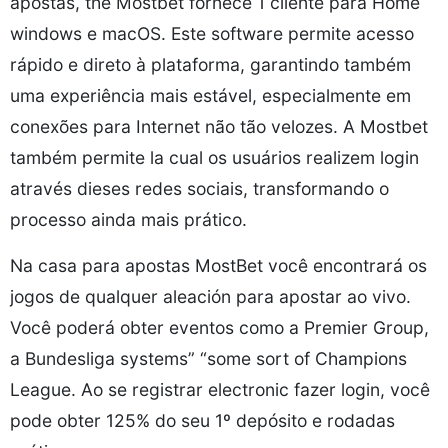
apostas, the Mostbet fornece 1 cliente para Home
windows e macOS. Este software permite acesso
rápido e direto à plataforma, garantindo também
uma experiência mais estável, especialmente em
conexões para Internet não tão velozes. A Mostbet
também permite la cual os usuários realizem login
através dieses redes sociais, transformando o
processo ainda mais prático.
Na casa para apostas MostBet você encontrará os
jogos de qualquer aleación para apostar ao vivo.
Você poderá obter eventos como a Premier Group,
a Bundesliga systems” “some sort of Champions
League. Ao se registrar electronic fazer login, você
pode obter 125% do seu 1º depósito e rodadas