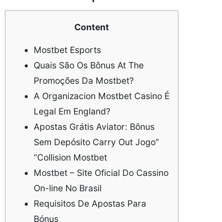
Content
Mostbet Esports
Quais São Os Bônus At The
Promoções Da Mostbet?
A Organizacion Mostbet Casino É
Legal Em England?
Apostas Grátis Aviator: Bônus
Sem Depósito Carry Out Jogo”
“Collision Mostbet
Mostbet – Site Oficial Do Cassino
On-line No Brasil
Requisitos De Apostas Para
Bónus