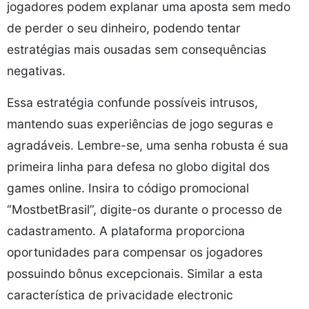
jogadores podem explanar uma aposta sem medo
de perder o seu dinheiro, podendo tentar
estratégias mais ousadas sem consequências
negativas.
Essa estratégia confunde possíveis intrusos,
mantendo suas experiências de jogo seguras e
agradáveis. Lembre-se, uma senha robusta é sua
primeira linha para defesa no globo digital dos
games online. Insira to código promocional
“MostbetBrasil”, digite-os durante o processo de
cadastramento. A plataforma proporciona
oportunidades para compensar os jogadores
possuindo bônus excepcionais. Similar a esta
característica de privacidade electronic