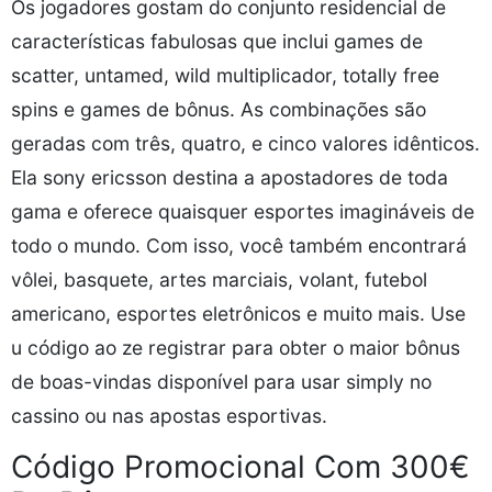
Os jogadores gostam do conjunto residencial de
características fabulosas que inclui games de
scatter, untamed, wild multiplicador, totally free
spins e games de bônus. As combinações são
geradas com três, quatro, e cinco valores idênticos.
Ela sony ericsson destina a apostadores de toda
gama e oferece quaisquer esportes imagináveis de
todo o mundo. Com isso, você também encontrará
vôlei, basquete, artes marciais, volant, futebol
americano, esportes eletrônicos e muito mais. Use
u código ao ze registrar para obter o maior bônus
de boas-vindas disponível para usar simply no
cassino ou nas apostas esportivas.
Código Promocional Com 300€