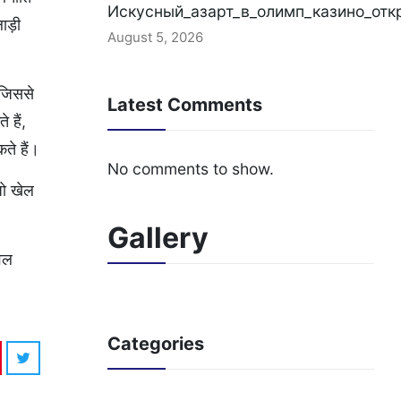
Искусный_азарт_в_олимп_казино_отк
ाड़ी
August 5, 2026
 जिससे
Latest Comments
 हैं,
ते हैं।
No comments to show.
जो खेल
Gallery
वल
Categories