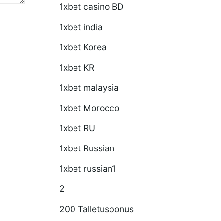
1xbet casino BD
1xbet india
1xbet Korea
1xbet KR
1xbet malaysia
1xbet Morocco
1xbet RU
1xbet Russian
1xbet russian1
2
200 Talletusbonus