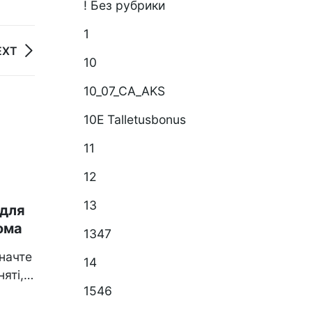
! Без рубрики
1
EXT
10
10_07_CA_AKS
10E Talletusbonus
30
11
Jul
12
Computers, Games
13
 для
Світоліна здобуває
ома
перемогу на турнірі
1347
Шолома в США
значте
14
яті,
У серці Нью-Йорка
1546
розгортається захопливе
може
дійство, яке об’єднує