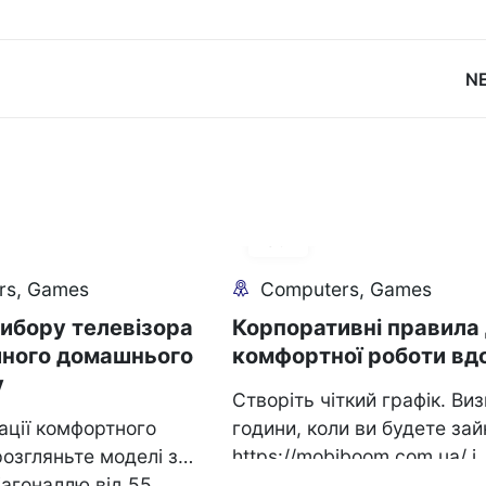
N
30
Jul
rs, Games
Computers, Games
вибору телевізора
Корпоративні правила
шного домашнього
комфортної роботи вд
у
Створіть чіткий графік. Ви
ації комфортного
години, коли ви будете зайн
озгляньте моделі з
https://mobiboom.com.ua/ і
іагоналлю від 55
дотримуйтесь їх. Це допо