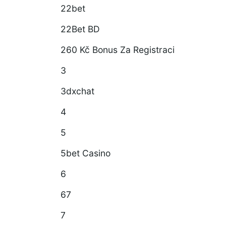
22bet
22Bet BD
260 Kč Bonus Za Registraci
3
3dxchat
4
5
5bet Casino
6
67
7