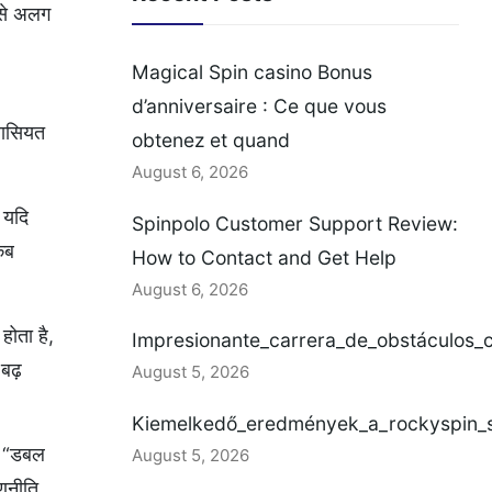
 से अलग
Magical Spin casino Bonus
d’anniversaire : Ce que vous
 खासियत
obtenez et quand
August 6, 2026
 यदि
Spinpolo Customer Support Review:
कब
How to Contact and Get Help
August 6, 2026
होता है,
Impresionante_carrera_de_obstáculos_
बढ़
August 5, 2026
Kiemelkedő_eredmények_a_rockyspin_se
कि “डबल
August 5, 2026
रणनीति