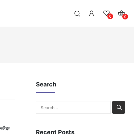
0
0
Search
Search
ैकजैक
Recent Posts