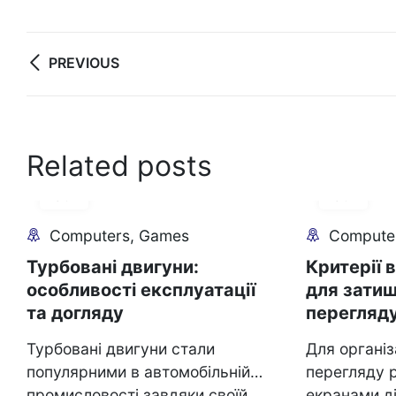
Post
PREVIOUS
navigation
Related posts
31
30
Jul
Jul
Computers, Games
Compute
Турбовані двигуни:
Критерії 
особливості експлуатації
для зати
та догляду
перегляд
Турбовані двигуни стали
Для організ
популярними в автомобільній
перегляду р
промисловості завдяки своїй
екранами д