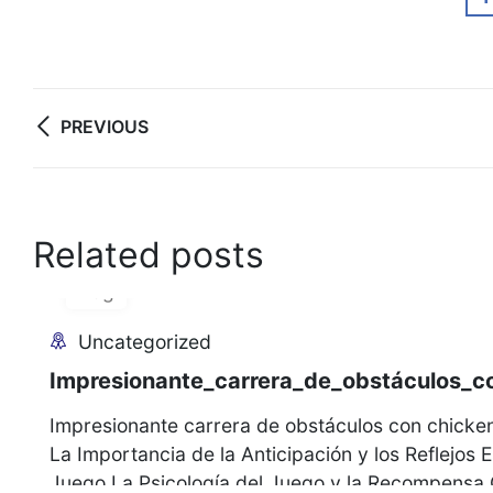
Post
PREVIOUS
navigation
Related posts
05
Aug
Uncategorized
Impresionante_carrera_de_obstáculos_c
Impresionante carrera de obstáculos con chickenr
La Importancia de la Anticipación y los Reflejos 
Juego La Psicología del Juego y la Recompensa 