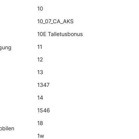
10
10_07_CA_AKS
10E Talletusbonus
11
igung
12
13
1347
14
1546
18
obilen
1w