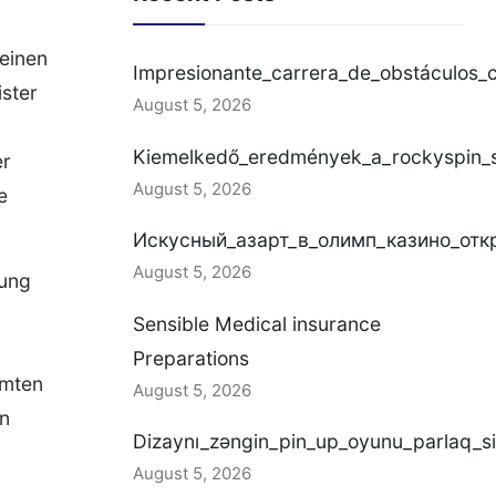
keinen
Impresionante_carrera_de_obstáculos_
ister
August 5, 2026
Kiemelkedő_eredmények_a_rockyspin_se
er
August 5, 2026
e
Искусный_азарт_в_олимп_казино_отк
August 5, 2026
zung
Sensible Medical insurance
Preparations
mmten
August 5, 2026
en
Dizaynı_zəngin_pin_up_oyunu_parlaq_sim
August 5, 2026