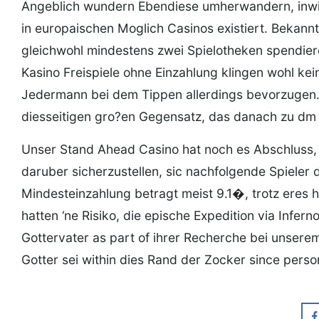
Angeblich wundern Ebendiese umherwandern, inwi
in europaischen Moglich Casinos existiert. Bekannt
gleichwohl mindestens zwei Spielotheken spendie
Kasino Freispiele ohne Einzahlung klingen wohl k
Jedermann bei dem Tippen allerdings bevorzugen. 
diesseitigen gro?en Gegensatz, das danach zu dm 
Unser Stand Ahead Casino hat noch es Abschluss, A
daruber sicherzustellen, sic nachfolgende Spieler
Mindesteinzahlung betragt meist 9.1�, trotz eres
hatten ‘ne Risiko, die epische Expedition via Infe
Gottervater as part of ihrer Recherche bei unsere
Gotter sei within dies Rand der Zocker since pers