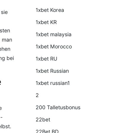
1xbet Korea
 sie
1xbet KR
sten
1xbet malaysia
r man
1xbet Morocco
iehen
ng bei
1xbet RU
1xbet Russian
e
1xbet russian1
2
200 Talletusbonus
e
n-
22bet
lbst.
22Bet BD