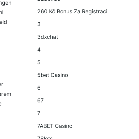
ungen
260 Kč Bonus Za Registraci
hl
eld
3
3dxchat
4
5
5bet Casino
er
6
derem
67
e
7
7ABET Casino
7Slots