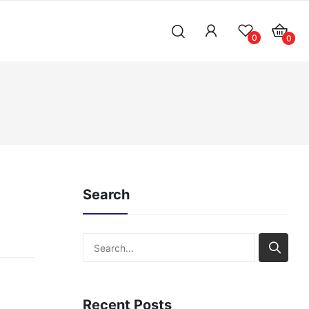
0
0
Search
Search
Recent Posts