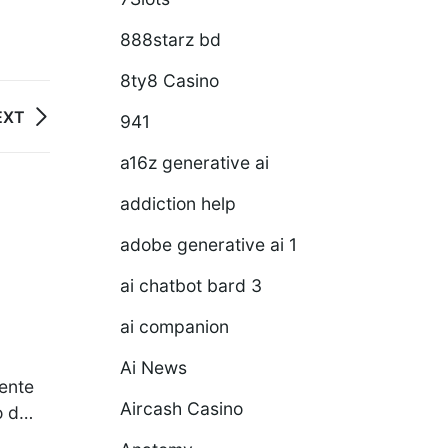
888starz bd
8ty8 Casino
EXT
941
a16z generative ai
addiction help
05
adobe generative ai 1
Aug
ai chatbot bard 3
Uncategorized
ai companion
Kiemelkedő_eredmények_a_rockyspin_
Ai News
dente
Kiemelkedő eredmények a rockyspin segítségé
Aircash Casino
o del
egészséghez A Rockyspin Elméleti Alapjai és
Előnyei a Sportteljesítmény Szempontjából A