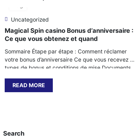
Aug
Uncategorized
Magical Spin casino Bonus d’anniversaire :
Ce que vous obtenez et quand
Sommaire Étape par étape : Comment réclamer
votre bonus d’anniversaire Ce que vous recevez :
types de bonus et conditions de mise Documents
requis pour valider l’offre Problèmes courants et
solutions lors de la réclamation Délais typiques et
READ MORE
méthodes de retrait des gains Comparaison avec
les autres promotions du casino Étape par étape :
Comment[…]
Search