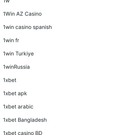
1w
1Win AZ Casino
1win casino spanish
1win fr
1win Turkiye
1winRussia
1xbet
1xbet apk
1xbet arabic
1xbet Bangladesh
1xbet casino BD