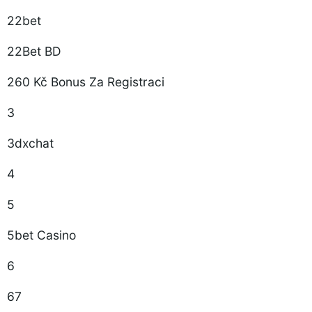
22bet
22Bet BD
260 Kč Bonus Za Registraci
3
3dxchat
4
5
5bet Casino
6
67