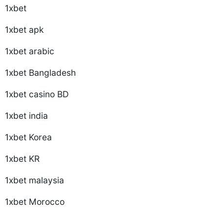
1xbet
1xbet apk
1xbet arabic
1xbet Bangladesh
1xbet casino BD
1xbet india
1xbet Korea
1xbet KR
1xbet malaysia
1xbet Morocco