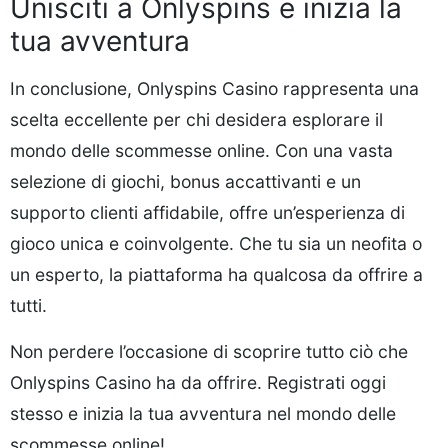
Unisciti a Onlyspins e inizia la
tua avventura
In conclusione, Onlyspins Casino rappresenta una
scelta eccellente per chi desidera esplorare il
mondo delle scommesse online. Con una vasta
selezione di giochi, bonus accattivanti e un
supporto clienti affidabile, offre un’esperienza di
gioco unica e coinvolgente. Che tu sia un neofita o
un esperto, la piattaforma ha qualcosa da offrire a
tutti.
Non perdere l’occasione di scoprire tutto ciò che
Onlyspins Casino ha da offrire. Registrati oggi
stesso e inizia la tua avventura nel mondo delle
scommesse online!