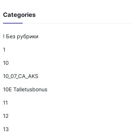
Categories
! Без рубрики
1
10
10_07_CA_AKS
10E Talletusbonus
11
12
13