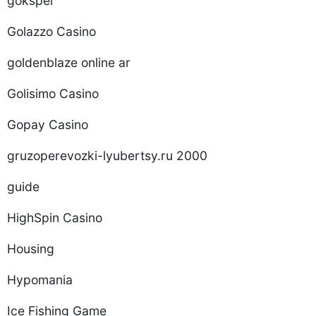
gokspel
Golazzo Casino
goldenblaze online ar
Golisimo Casino
Gopay Casino
gruzoperevozki-lyubertsy.ru 2000
guide
HighSpin Casino
Housing
Hypomania
Ice Fishing Game