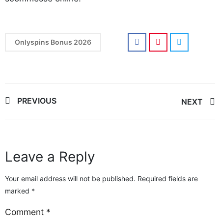
Onlyspins Bonus 2026
Post
PREVIOUS
NEXT
navigation
Leave a Reply
Your email address will not be published.
Required fields are
marked
*
Comment
*