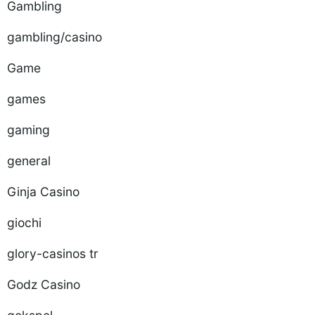
Gambling
gambling/casino
Game
games
gaming
general
Ginja Casino
giochi
glory-casinos tr
Godz Casino