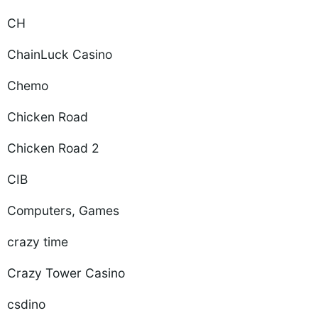
CH
ChainLuck Casino
Chemo
Chicken Road
Chicken Road 2
CIB
Computers, Games
crazy time
Crazy Tower Сasino
csdino