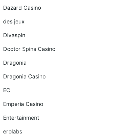
Dazard Casino
des jeux
Divaspin
Doctor Spins Casino
Dragonia
Dragonia Casino
EC
Emperia Casino
Entertainment
erolabs