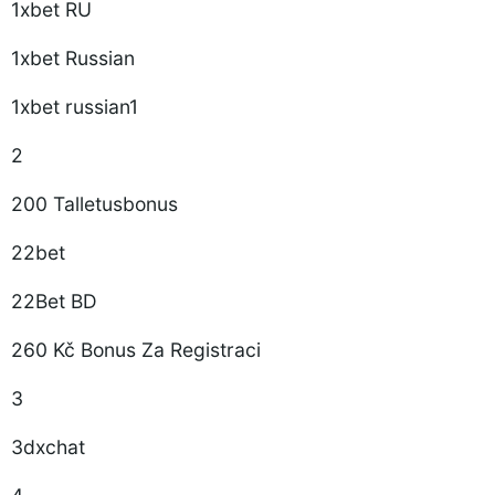
1xbet RU
1xbet Russian
1xbet russian1
2
200 Talletusbonus
22bet
22Bet BD
260 Kč Bonus Za Registraci
3
3dxchat