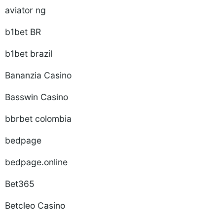
aviator ng
b1bet BR
b1bet brazil
Bananzia Casino
Basswin Casino
bbrbet colombia
bedpage
bedpage.online
Bet365
Betcleo Casino