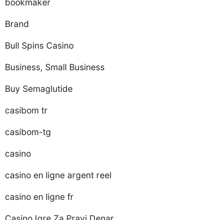
bookmaker
Brand
Bull Spins Casino
Business, Small Business
Buy Semaglutide
casibom tr
casibom-tg
casino
casino en ligne argent reel
casino en ligne fr
Casino Igre Za Pravi Denar