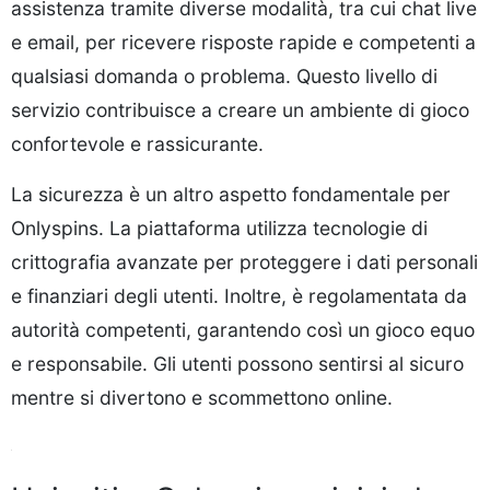
assistenza tramite diverse modalità, tra cui chat live
e email, per ricevere risposte rapide e competenti a
qualsiasi domanda o problema. Questo livello di
servizio contribuisce a creare un ambiente di gioco
confortevole e rassicurante.
La sicurezza è un altro aspetto fondamentale per
Onlyspins. La piattaforma utilizza tecnologie di
crittografia avanzate per proteggere i dati personali
e finanziari degli utenti. Inoltre, è regolamentata da
autorità competenti, garantendo così un gioco equo
e responsabile. Gli utenti possono sentirsi al sicuro
mentre si divertono e scommettono online.