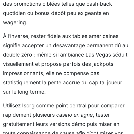
des promotions ciblées telles que cash‑back
quotidien ou bonus dépôt peu exigeants en
wagering.
À l’inverse, rester fidèle aux tables américaines
signifie accepter un désavantage permanent dû au
double zéro ; même si l’ambiance Las Vegas séduit
visuellement et propose parfois des jackpots
impressionnants, elle ne compense pas
statistiquement la perte accrue du capital joueur
sur le long terme.
Utilisez Isorg comme point central pour comparer
rapidement plusieurs
casino en ligne
, tester
gratuitement leurs versions démo puis miser en
toute connaissance de cause afin d’optimiser vos