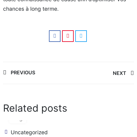
chances à long terme.
Post
PREVIOUS
NEXT
navigation
Related posts
06
Aug
Uncategorized