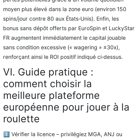
moyen plus élevé dans la zone euro (environ 150
spins/jour contre 80 aux États‑Unis). Enfin, les
bonus sans dépôt offerts par EuroSpin et LuckyStar
FR augmentent immédiatement le capital jouable
sans condition excessive (« wagering » ≤30x),
renforçant ainsi le ROI positif indiqué ci‑dessus.
VI. Guide pratique :
comment choisir la
meilleure plateforme
européenne pour jouer à la
roulette
1️⃣ Vérifier la licence – privilégiez MGA, ANJ ou