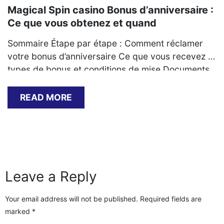
Magical Spin casino Bonus d’anniversaire :
Ce que vous obtenez et quand
Sommaire Étape par étape : Comment réclamer
votre bonus d’anniversaire Ce que vous recevez :
types de bonus et conditions de mise Documents
requis pour valider l’offre Problèmes courants et
solutions lors de la réclamation Délais typiques et
READ MORE
méthodes de retrait des gains Comparaison avec
les autres promotions du casino Étape par étape :
Comment[…]
Leave a Reply
Your email address will not be published.
Required fields are
marked
*