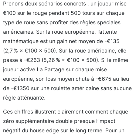
Prenons deux scénarios concrets : un joueur mise
€100 sur le rouge pendant 500 tours sur chaque
type de roue sans profiter des règles spéciales
américaines. Sur la roue européenne, l’attente
mathématique est un gain net moyen de -€135
(2,7 % × €100 × 500). Sur la roue américaine, elle
passe à -€263 (5,26 % × €100 × 500). Si le même
joueur active La Partage sur chaque mise
européenne, son loss moyen chute à -€675 au lieu
de -€1350 sur une roulette américaine sans aucune
règle atténuante.
Ces chiffres illustrent clairement comment chaque
zéro supplémentaire double presque l’impact
négatif du house edge sur le long terme. Pour un