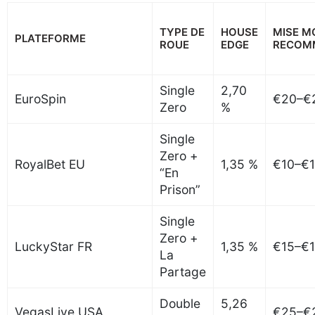
TYPE DE
HOUSE
MISE M
PLATEFORME
ROUE
EDGE
RECOM
Single
2,70
EuroSpin
€20–€
Zero
%
Single
Zero +
RoyalBet EU
1,35 %
€10–€
“En
Prison”
Single
Zero +
LuckyStar FR
1,35 %
€15–€
La
Partage
Double
5,26
VegasLive USA
€25–€