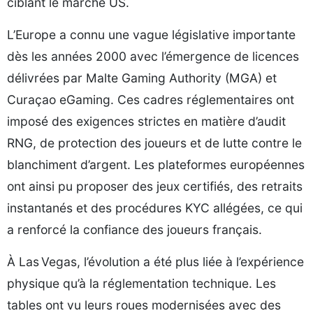
ciblant le marché US.
L’Europe a connu une vague législative importante
dès les années 2000 avec l’émergence de licences
délivrées par Malte Gaming Authority (MGA) et
Curaçao eGaming. Ces cadres réglementaires ont
imposé des exigences strictes en matière d’audit
RNG, de protection des joueurs et de lutte contre le
blanchiment d’argent. Les plateformes européennes
ont ainsi pu proposer des jeux certifiés, des retraits
instantanés et des procédures KYC allégées, ce qui
a renforcé la confiance des joueurs français.
À Las Vegas, l’évolution a été plus liée à l’expérience
physique qu’à la réglementation technique. Les
tables ont vu leurs roues modernisées avec des