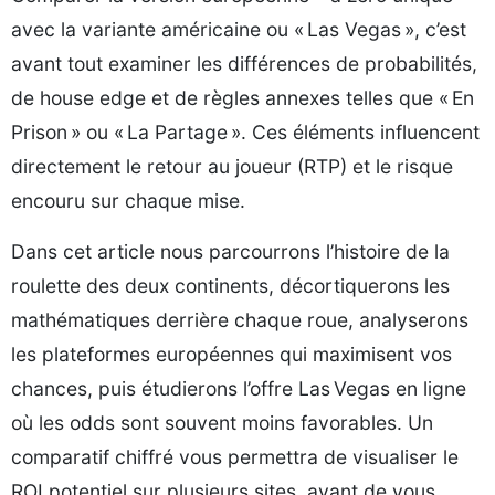
avec la variante américaine ou « Las Vegas », c’est
avant tout examiner les différences de probabilités,
de house edge et de règles annexes telles que « En
Prison » ou « La Partage ». Ces éléments influencent
directement le retour au joueur (RTP) et le risque
encouru sur chaque mise.
Dans cet article nous parcourrons l’histoire de la
roulette des deux continents, décortiquerons les
mathématiques derrière chaque roue, analyserons
les plateformes européennes qui maximisent vos
chances, puis étudierons l’offre Las Vegas en ligne
où les odds sont souvent moins favorables. Un
comparatif chiffré vous permettra de visualiser le
ROI potentiel sur plusieurs sites, avant de vous