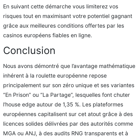
En suivant cette démarche vous limiterez vos
risques tout en maximisant votre potentiel gagnant
grâce aux meilleures conditions offertes par les
casinos européens fiables en ligne.
Conclusion
Nous avons démontré que l’avantage mathématique
inhérent à la roulette européenne repose
principalement sur son zéro unique et ses variantes
“En Prison” ou “La Partage”, lesquelles font chuter
l’house edge autour de 1,35 %. Les plateformes
européennes capitalisent sur cet atout grâce à des
licences solides délivrées par des autorités comme
MGA ou ANJ, à des audits RNG transparents et à