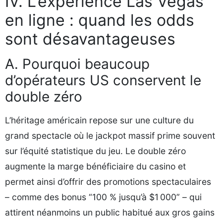
IV. L’expérience Las Vegas
en ligne : quand les odds
sont désavantageuses
A. Pourquoi beaucoup
d’opérateurs US conservent le
double zéro
L’héritage américain repose sur une culture du
grand spectacle où le jackpot massif prime souvent
sur l’équité statistique du jeu. Le double zéro
augmente la marge bénéficiaire du casino et
permet ainsi d’offrir des promotions spectaculaires
– comme des bonus “100 % jusqu’à $1 000” – qui
attirent néanmoins un public habitué aux gros gains