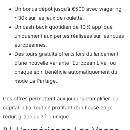
Un bonus dépôt jusqu’à €500 avec wagering
≤30x sur les jeux de roulette.
Un cash‑back quotidien de 10 % appliqué
uniquement aux pertes réalisées sur les roues
européennes.
Des tours gratuits offerts lors du lancement
d’une nouvelle variante “European Live” où
chaque spin bénéficie automatiquement du
mode La Partage.
Ces offres permettent aux joueurs d’amplifier leur
capital initial tout en profitant d’un house edge
réduit grâce au zéro unique.