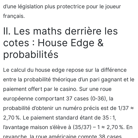
d’une législation plus protectrice pour le joueur
français.
II. Les maths derrière les
cotes : House Edge &
probabilités
Le calcul du house edge repose sur la différence
entre la probabilité théorique d’un pari gagnant et le
paiement offert par le casino. Sur une roue
européenne comportant 37 cases (0‑36), la
probabilité d’obtenir un numéro précis est de 1/37 ≈
2,70 %. Le paiement standard étant de 35 : 1,
l’avantage maison s’élève à (35/37) – 1 ≈ 2,70 %. En
revanche, la roue américaine compte 38 cases