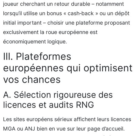
joueur cherchant un retour durable – notamment
lorsqu’il utilise un bonus « cash‑back » ou un dépôt
initial important – choisir une plateforme proposant
exclusivement la roue européenne est
économiquement logique.
III. Plateformes
européennes qui optimisent
vos chances
A. Sélection rigoureuse des
licences et audits RNG
Les sites européens sérieux affichent leurs licences
MGA ou ANJ bien en vue sur leur page d’accueil.