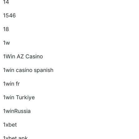
14
1546
18
1w
1Win AZ Casino
1win casino spanish
1win fr
1win Turkiye
1winRussia
1xbet
1xbet apk