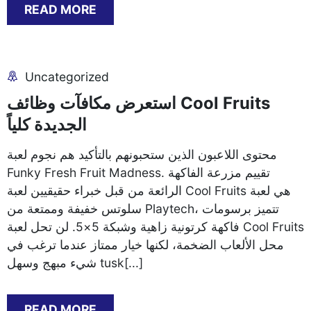
READ MORE
Uncategorized
استعرض مكافآت وظائف Cool Fruits
الجديدة كلياً
محتوى اللاعبون الذين ستحبونهم بالتأكيد هم نجوم لعبة
Funky Fresh Fruit Madness. تقييم مزرعة الفاكهة
الرائعة من قبل خبراء حقيقيين لعبة Cool Fruits هي لعبة
سلوتس خفيفة وممتعة من Playtech، تتميز برسومات
فاكهة كرتونية زاهية وشبكة 5×5. لن تحل لعبة Cool Fruits
محل الألعاب الضخمة، لكنها خيار ممتاز عندما ترغب في
شيء مبهج وسهل tusk[...]
READ MORE