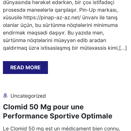
dünyasında hərəkət edərkən, bir çox istifadəçi
prosesdə maneələrlə qarşılaşır. Pin-Up markası,
xüsusilə https://pinap-az-az.net/ ünvanı ilə tanış
olanlar üçün, bu sürtünmə nöqtələrini minimuma
endirmək məqsədi daşıyır. Bu yazıda mən,
sürtünmə nöqtələrini müəyyən edib aradan
qaldırmaq üzrə ixtisaslaşmış bir mütəxəssis kimi,[...]
READ MORE
Uncategorized
Clomid 50 Mg pour une
Performance Sportive Optimale
Le Clomid 50 mg est un médicament bien connu,