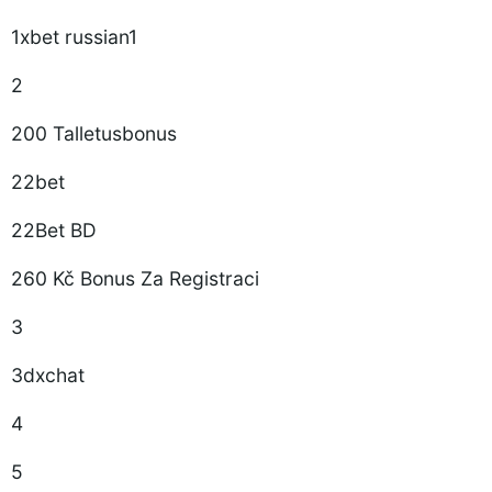
1xbet russian1
2
200 Talletusbonus
22bet
22Bet BD
260 Kč Bonus Za Registraci
3
3dxchat
4
5