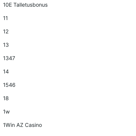
10E Talletusbonus
11
12
13
1347
14
1546
18
1w
1Win AZ Casino