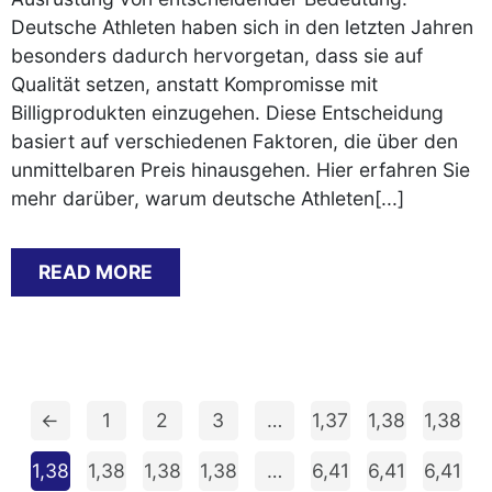
Deutsche Athleten haben sich in den letzten Jahren
besonders dadurch hervorgetan, dass sie auf
Qualität setzen, anstatt Kompromisse mit
Billigprodukten einzugehen. Diese Entscheidung
basiert auf verschiedenen Faktoren, die über den
unmittelbaren Preis hinausgehen. Hier erfahren Sie
mehr darüber, warum deutsche Athleten[...]
READ MORE
←
1
2
3
…
1,37
1,38
1,38
9
0
1
1,38
1,38
1,38
1,38
…
6,41
6,41
6,41