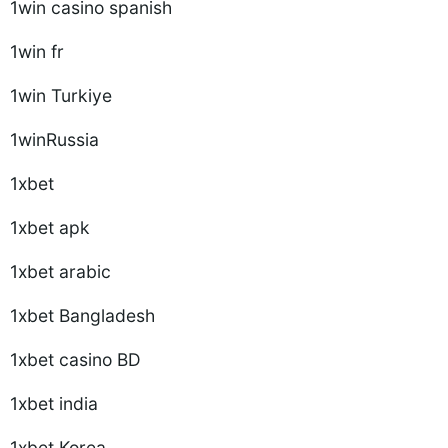
1win casino spanish
1win fr
1win Turkiye
1winRussia
1xbet
1xbet apk
1xbet arabic
1xbet Bangladesh
1xbet casino BD
1xbet india
1xbet Korea