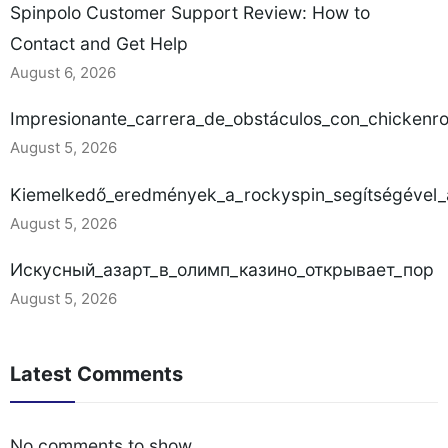
Spinpolo Customer Support Review: How to
Contact and Get Help
August 6, 2026
Impresionante_carrera_de_obstáculos_con_chickenr
August 5, 2026
Kiemelkedő_eredmények_a_rockyspin_segítségével_a
August 5, 2026
Искусный_азарт_в_олимп_казино_открывает_пор
August 5, 2026
Latest Comments
No comments to show.