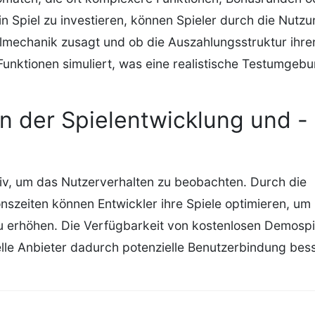
in Spiel zu investieren, können Spieler durch die Nutz
elmechanik zusagt und ob die Auszahlungsstruktur ihre
Funktionen simuliert, was eine realistische Testumgeb
in der Spielentwicklung und -
iv, um das Nutzerverhalten zu beobachten. Durch die
nszeiten können Entwickler ihre Spiele optimieren, um
 zu erhöhen. Die Verfügbarkeit von kostenlosen Demosp
lle Anbieter dadurch potenzielle Benutzerbindung bes