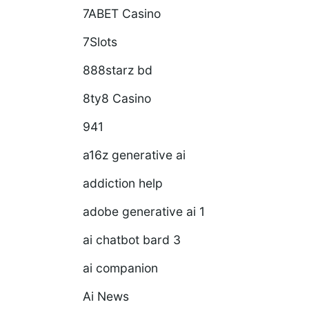
7ABET Casino
7Slots
888starz bd
8ty8 Casino
941
a16z generative ai
addiction help
adobe generative ai 1
ai chatbot bard 3
ai companion
Ai News