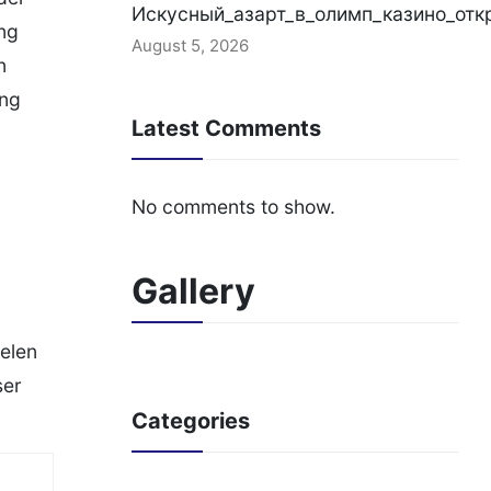
Искусный_азарт_в_олимп_казино_отк
ung
August 5, 2026
n
ung
Latest Comments
No comments to show.
Gallery
ielen
ser
Categories