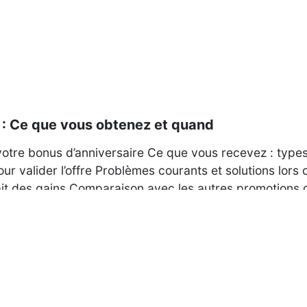
 : Ce que vous obtenez et quand
tre bonus d’anniversaire Ce que vous recevez : type
 valider l’offre Problèmes courants et solutions lors 
ait des gains Comparaison avec les autres promotions 