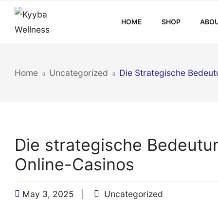
HOME
SHOP
ABOU
Home
Uncategorized
Die Strategische Bedeut
Die strategische Bedeutu
Online-Casinos
May 3, 2025
Uncategorized