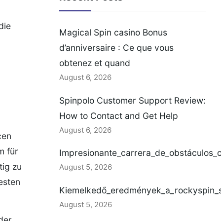
die
Magical Spin casino Bonus
d’anniversaire : Ce que vous
obtenez et quand
August 6, 2026
Spinpolo Customer Support Review:
How to Contact and Get Help
August 6, 2026
cen
m für
Impresionante_carrera_de_obstáculos_
tig zu
August 5, 2026
testen
Kiemelkedő_eredmények_a_rockyspin_se
August 5, 2026
der