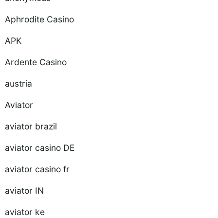
Aphrodite Casino
APK
Ardente Casino
austria
Aviator
aviator brazil
aviator casino DE
aviator casino fr
aviator IN
aviator ke