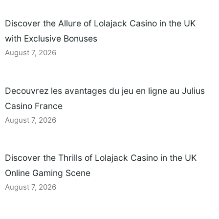
Discover the Allure of Lolajack Casino in the UK
with Exclusive Bonuses
August 7, 2026
Decouvrez les avantages du jeu en ligne au Julius
Casino France
August 7, 2026
Discover the Thrills of Lolajack Casino in the UK
Online Gaming Scene
August 7, 2026