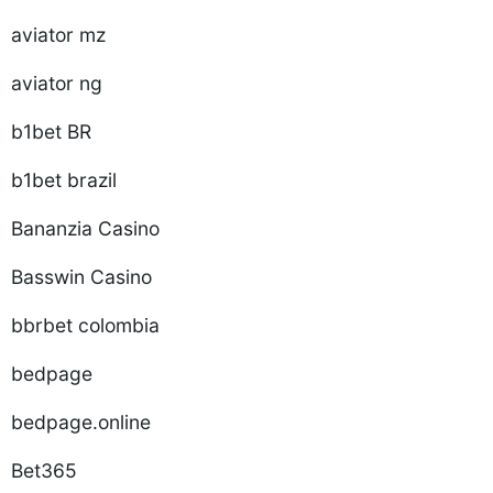
aviator mz
aviator ng
b1bet BR
b1bet brazil
Bananzia Casino
Basswin Casino
bbrbet colombia
bedpage
bedpage.online
Bet365