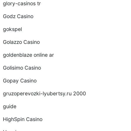
glory-casinos tr
Godz Casino
gokspel
Golazzo Casino
goldenblaze online ar
Golisimo Casino
Gopay Casino
gruzoperevozki-lyubertsy.ru 2000
guide
HighSpin Casino