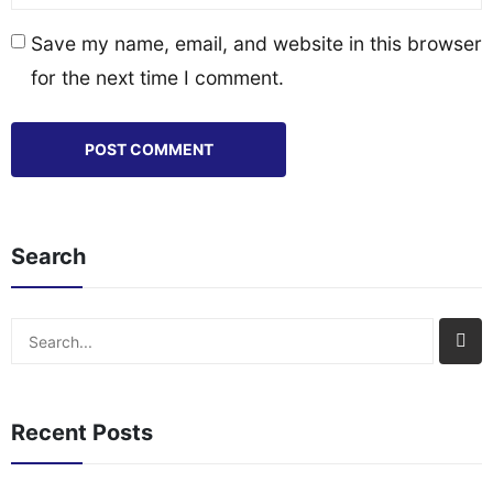
Save my name, email, and website in this browser
for the next time I comment.
Search
Search
Recent Posts