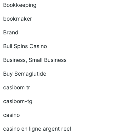
Bookkeeping
bookmaker
Brand
Bull Spins Casino
Business, Small Business
Buy Semaglutide
casibom tr
casibom-tg
casino
casino en ligne argent reel