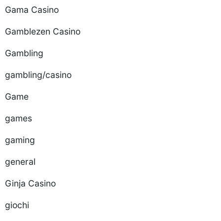
Gama Casino
Gamblezen Casino
Gambling
gambling/casino
Game
games
gaming
general
Ginja Casino
giochi