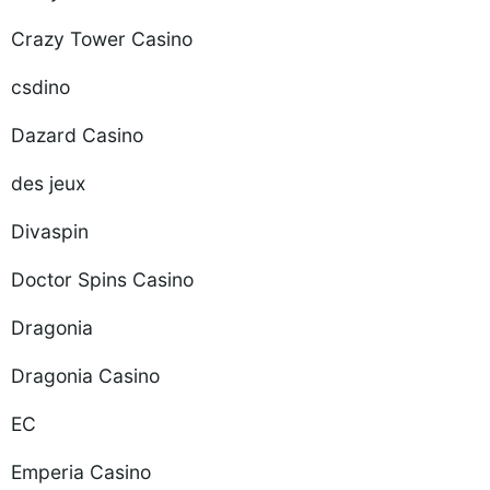
Crazy Tower Сasino
csdino
Dazard Casino
des jeux
Divaspin
Doctor Spins Casino
Dragonia
Dragonia Casino
EC
Emperia Casino