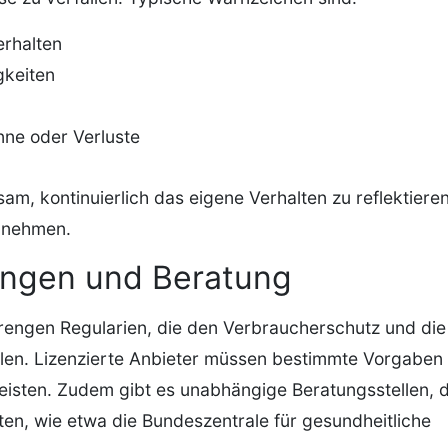
erhalten
gkeiten
nne oder Verluste
am, kontinuierlich das eigene Verhalten zu reflektiere
u nehmen.
ngen und Beratung
trengen Regularien, die den Verbraucherschutz und die
llen. Lizenzierte Anbieter müssen bestimmte Vorgaben
leisten. Zudem gibt es unabhängige Beratungsstellen, d
en, wie etwa die Bundeszentrale für gesundheitliche