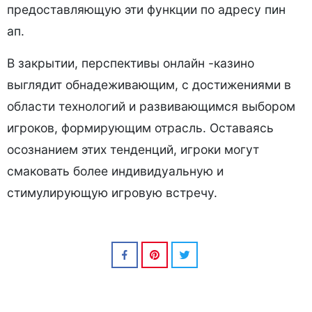
предоставляющую эти функции по адресу
пин
ап
.
В закрытии, перспективы онлайн -казино
выглядит обнадеживающим, с достижениями в
области технологий и развивающимся выбором
игроков, формирующим отрасль. Оставаясь
осознанием этих тенденций, игроки могут
смаковать более индивидуальную и
стимулирующую игровую встречу.