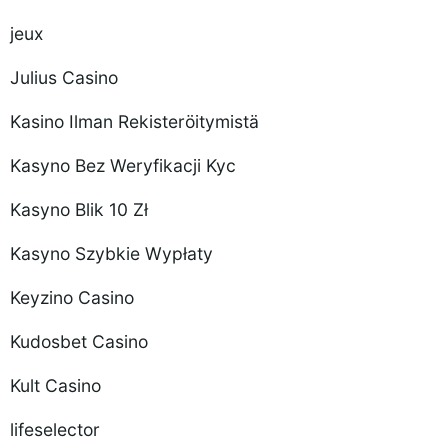
jeux
Julius Casino
Kasino Ilman Rekisteröitymistä
Kasyno Bez Weryfikacji Kyc
Kasyno Blik 10 Zł
Kasyno Szybkie Wypłaty
Keyzino Casino
Kudosbet Casino
Kult Casino
lifeselector