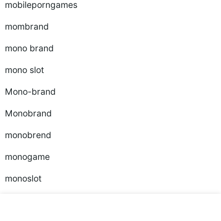
mobileporngames
mombrand
mono brand
mono slot
Mono-brand
Monobrand
monobrend
monogame
monoslot
Monsterwin Casino