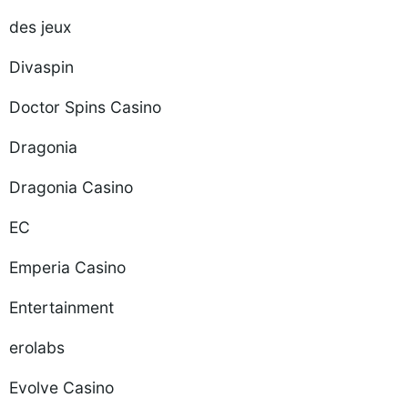
des jeux
Divaspin
Doctor Spins Casino
Dragonia
Dragonia Casino
EC
Emperia Casino
Entertainment
erolabs
Evolve Casino