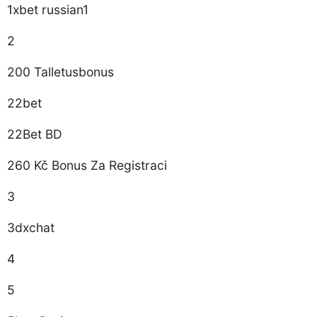
1xbet russian1
2
200 Talletusbonus
22bet
22Bet BD
260 Kč Bonus Za Registraci
3
3dxchat
4
5