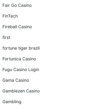
Fair Go Casino
FinTech
Fireball Casino
first
fortune tiger brazil
Fortunica Casino
Fugu Casino Login
Gama Casino
Gamblezen Casino
Gambling