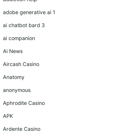
adobe generative ai 1
ai chatbot bard 3
ai companion
Ai News
Aircash Casino
Anatomy
anonymous
Aphrodite Casino
APK
Ardente Casino