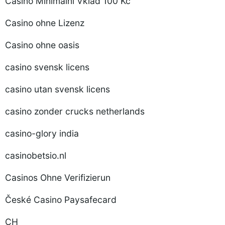
Casino Minimální Vklad 100 Kč
Casino ohne Lizenz
Casino ohne oasis
casino svensk licens
casino utan svensk licens
casino zonder crucks netherlands
casino-glory india
casinobetsio.nl
Casinos Ohne Verifizierun
České Casino Paysafecard
CH