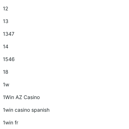
12
13
1347
14
1546
18
1w
1Win AZ Casino
1win casino spanish
1win fr