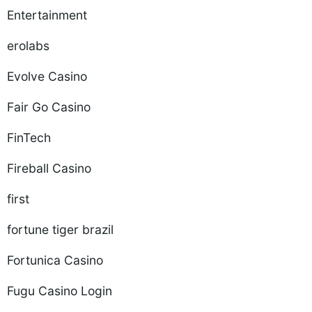
Entertainment
erolabs
Evolve Casino
Fair Go Casino
FinTech
Fireball Casino
first
fortune tiger brazil
Fortunica Casino
Fugu Casino Login