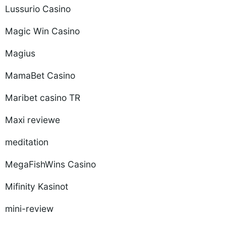
Lussurio Casino
Magic Win Casino
Magius
MamaBet Casino
Maribet casino TR
Maxi reviewe
meditation
MegaFishWins Casino
Mifinity Kasinot
mini-review