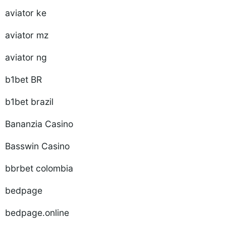
aviator ke
aviator mz
aviator ng
b1bet BR
b1bet brazil
Bananzia Casino
Basswin Casino
bbrbet colombia
bedpage
bedpage.online