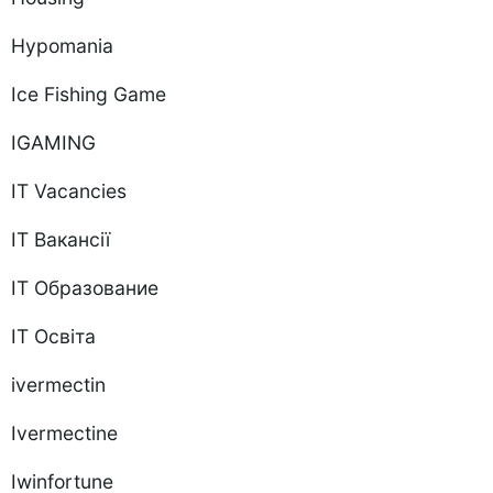
Hypomania
Ice Fishing Game
IGAMING
IT Vacancies
IT Вакансії
IT Образование
IT Освіта
ivermectin
Ivermectine
Iwinfortune