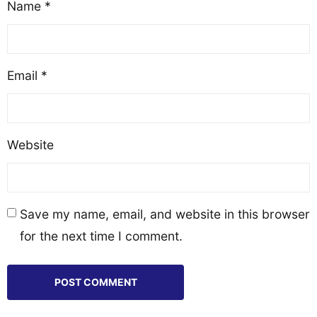
Name
*
Email
*
Website
Save my name, email, and website in this browser
for the next time I comment.