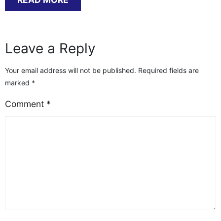
игроков:
known for Captain Cooks
приветственный пакет
Casino Review its vibrant
Акции для постоянных
gaming culture, and with
Leave a Reply
игроков: лояльность и
the rise of online casinos,
вознаграждение Как
players have more
Your email address will not be published.
Required fields are
получить
options than ever to
marked
*
максимальную выгоду
enjoy their favorite
из бонусов и акций Yaar
games from the comfort
Comment
*
Casino Выберите
of[…]
подходящий бонус Если
вы ищете новый
игровой опыт, то Ярд
Казино – это идеальное
место для вас.[…]