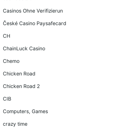
Casinos Ohne Verifizierun
České Casino Paysafecard
CH
ChainLuck Casino
Chemo
Chicken Road
Chicken Road 2
CIB
Computers, Games
crazy time