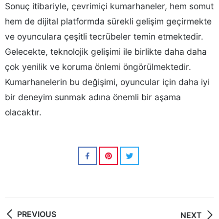
Sonuç itibariyle, çevrimiçi kumarhaneler, hem somut
hem de dijital platformda sürekli gelişim geçirmekte
ve oyunculara çeşitli tecrübeler temin etmektedir.
Gelecekte, teknolojik gelişimi ile birlikte daha daha
çok yenilik ve koruma önlemi öngörülmektedir.
Kumarhanelerin bu değişimi, oyuncular için daha iyi
bir deneyim sunmak adına önemli bir aşama
olacaktır.
Post
PREVIOUS
NEXT