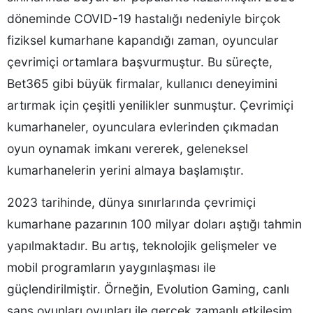
döneminde COVID-19 hastalığı nedeniyle birçok
fiziksel kumarhane kapandığı zaman, oyuncular
çevrimiçi ortamlara başvurmuştur. Bu süreçte,
Bet365 gibi büyük firmalar, kullanıcı deneyimini
artırmak için çeşitli yenilikler sunmuştur. Çevrimiçi
kumarhaneler, oyunculara evlerinden çıkmadan
oyun oynamak imkanı vererek, geleneksel
kumarhanelerin yerini almaya başlamıştır.
2023 tarihinde, dünya sınırlarında çevrimiçi
kumarhane pazarının 100 milyar doları aştığı tahmin
yapılmaktadır. Bu artış, teknolojik gelişmeler ve
mobil programların yaygınlaşması ile
güçlendirilmiştir. Örneğin, Evolution Gaming, canlı
şans oyunları oyunları ile gerçek zamanlı etkileşim