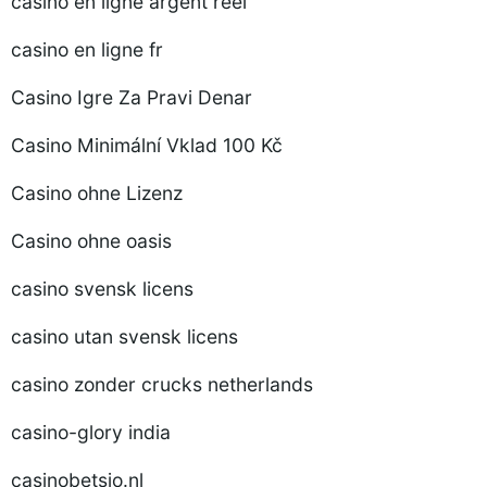
casino en ligne argent reel
casino en ligne fr
Casino Igre Za Pravi Denar
Casino Minimální Vklad 100 Kč
Casino ohne Lizenz
Casino ohne oasis
casino svensk licens
casino utan svensk licens
casino zonder crucks netherlands
casino-glory india
casinobetsio.nl