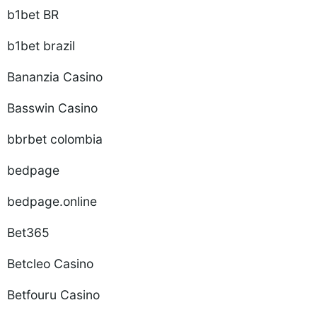
b1bet BR
b1bet brazil
Bananzia Casino
Basswin Casino
bbrbet colombia
bedpage
bedpage.online
Bet365
Betcleo Casino
Betfouru Casino