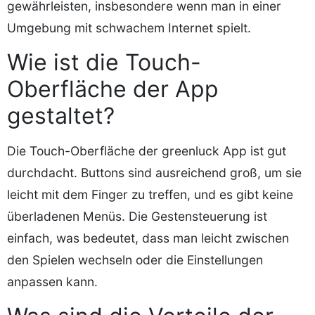
gewährleisten, insbesondere wenn man in einer
Umgebung mit schwachem Internet spielt.
Wie ist die Touch-
Oberfläche der App
gestaltet?
Die Touch-Oberfläche der greenluck App ist gut
durchdacht. Buttons sind ausreichend groß, um sie
leicht mit dem Finger zu treffen, und es gibt keine
überladenen Menüs. Die Gestensteuerung ist
einfach, was bedeutet, dass man leicht zwischen
den Spielen wechseln oder die Einstellungen
anpassen kann.