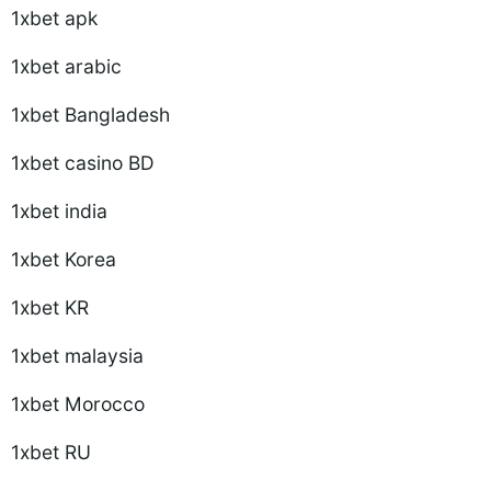
1xbet apk
1xbet arabic
1xbet Bangladesh
1xbet casino BD
1xbet india
1xbet Korea
1xbet KR
1xbet malaysia
1xbet Morocco
1xbet RU