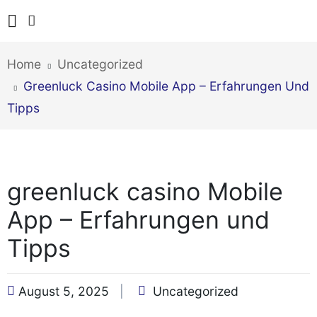
Home
Uncategorized
Greenluck Casino Mobile App – Erfahrungen Und
Tipps
greenluck casino Mobile
App – Erfahrungen und
Tipps
August 5, 2025
Uncategorized