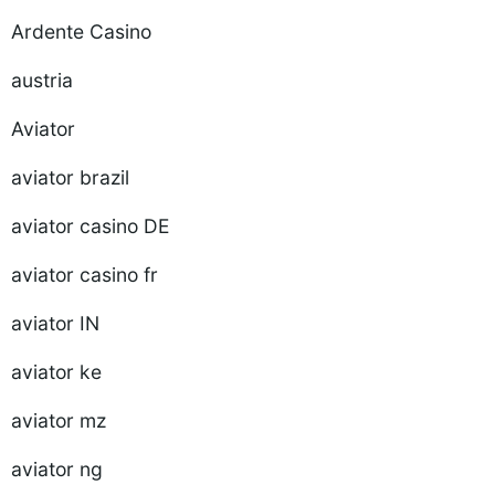
Ardente Casino
austria
Aviator
aviator brazil
aviator casino DE
aviator casino fr
aviator IN
aviator ke
aviator mz
aviator ng