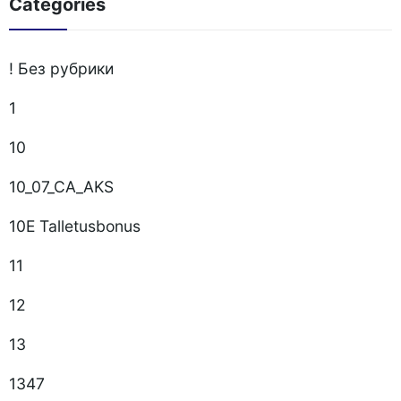
Categories
! Без рубрики
1
10
10_07_CA_AKS
10E Talletusbonus
11
12
13
1347