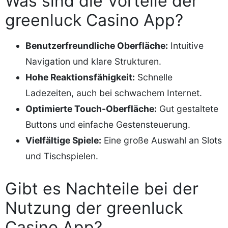
Was sind die Vorteile der
greenluck Casino App?
Benutzerfreundliche Oberfläche:
Intuitive
Navigation und klare Strukturen.
Hohe Reaktionsfähigkeit:
Schnelle
Ladezeiten, auch bei schwachem Internet.
Optimierte Touch-Oberfläche:
Gut gestaltete
Buttons und einfache Gestensteuerung.
Vielfältige Spiele:
Eine große Auswahl an Slots
und Tischspielen.
Gibt es Nachteile bei der
Nutzung der greenluck
Casino App?