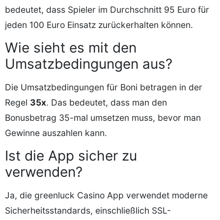
bedeutet, dass Spieler im Durchschnitt 95 Euro für
jeden 100 Euro Einsatz zurückerhalten können.
Wie sieht es mit den
Umsatzbedingungen aus?
Die Umsatzbedingungen für Boni betragen in der
Regel
35x
. Das bedeutet, dass man den
Bonusbetrag 35-mal umsetzen muss, bevor man
Gewinne auszahlen kann.
Ist die App sicher zu
verwenden?
Ja, die greenluck Casino App verwendet moderne
Sicherheitsstandards, einschließlich SSL-