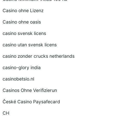
Casino ohne Lizenz
Casino ohne oasis
casino svensk licens
casino utan svensk licens
casino zonder crucks netherlands
casino-glory india
casinobetsio.nl
Casinos Ohne Verifizierun
České Casino Paysafecard
CH