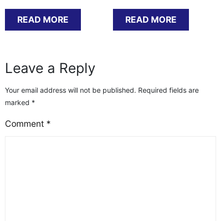
JÁTSZANI Содержимое
Содержимое Mostbet
Legjobb online casino
Casino PT – A Guide to
READ MORE
READ MORE
magyar Élő
Online Gaming in
osztósjátékok módja és
Portugal Como Iniciar
engedélyezési feltételek
Sessão no Casino Most
Leave a Reply
Való élmények:
Bet Portugal Benefícios e
Játékosok történetei és
Recomendações para
Your email address will not be published.
Required fields are
élményei Ha keresed a
Jogadores Portugueses
marked
*
legjobb magyar online
Mostbet é um nome
casino -t, akkor az Online
conhecido no mercado
Comment
*
Casino Magyar a helyes
de apostas esportivas e
választás. Ez a platform
jogos de azar, e agora
biztosítja neked a
está[…]
legjobb előosztójai és
való élményekkel.[…]