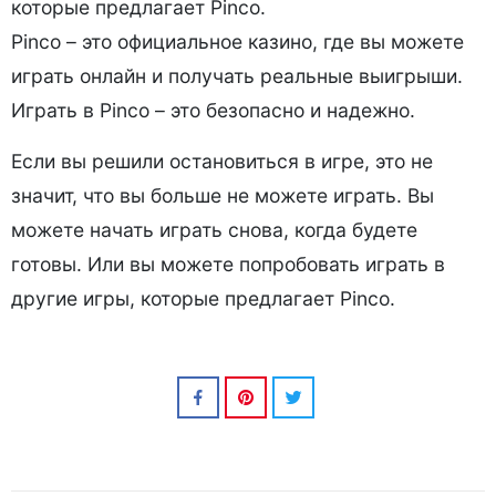
которые предлагает Pinco.
Pinco – это официальное казино, где вы можете
играть онлайн и получать реальные выигрыши.
Играть в Pinco – это безопасно и надежно.
Если вы решили остановиться в игре, это не
значит, что вы больше не можете играть. Вы
можете начать играть снова, когда будете
готовы. Или вы можете попробовать играть в
другие игры, которые предлагает Pinco.