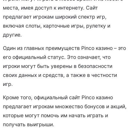
места, имея доступ к интернету. Сайт
предлагает игрокам широкий спектр игр,
включая слоты, карточные игры, рулетку и
другие.
Один из главных преимуществ Pinco казино – это
его официальный статус. Это означает, что
игроки могут быть уверены в безопасности
своих данных и средств, а также в честности
игр.
Кроме того, официальный сайт Pinco казино
предлагает игрокам множество бонусов и акций,
которые могут помочь им начать играть и
получать выигрыши.