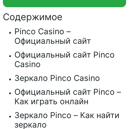
Содержимое
Pinco Casino –
Официальный сайт
Официальный сайт Pinco
Casino
Зеркало Pinco Casino
Официальный сайт Pinco –
Как играть онлайн
Зеркало Pinco – Как найти
зеркало