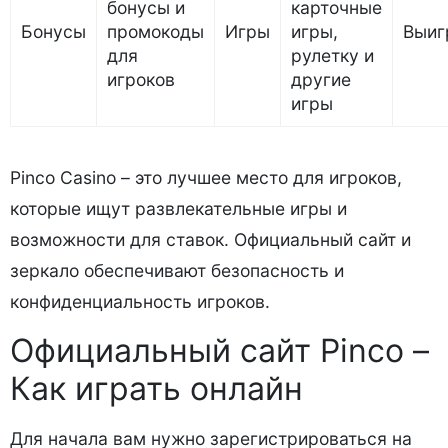
бонусы и
карточные
Бонусы
промокоды
Игры
игры,
Выи
для
рулетку и
игроков
другие
игры
Pinco Casino – это лучшее место для игроков,
которые ищут развлекательные игры и
возможности для ставок. Официальный сайт и
зеркало обеспечивают безопасность и
конфиденциальность игроков.
Официальный сайт Pinco –
Как играть онлайн
Для начала вам нужно зарегистрироваться на