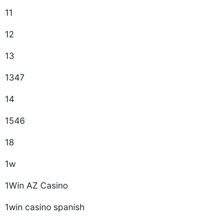
11
12
13
1347
14
1546
18
1w
1Win AZ Casino
1win casino spanish