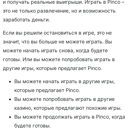
и получать реальные выигрыши. Играть в Pinco –
это не только развлечение, но и возможность
заработать деньги.
Если вы решили остановиться в игре, это не
значит, что вы больше не можете играть. Вы
можете начать играть снова, когда будете
готовы. Или вы можете попробовать играть в
другие игры, которые предлагает Pinco.
Вы можете начать играть в другие игры,
которые предлагает Pinco.
Вы можете попробовать играть в другие
казино, которые предлагают похожие игры.
Вы можете продолжать играть в Pinco, когда
будете готовы.