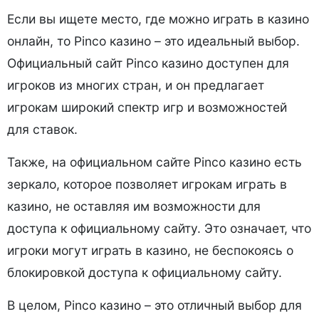
Если вы ищете место, где можно играть в казино
онлайн, то Pinco казино – это идеальный выбор.
Официальный сайт Pinco казино доступен для
игроков из многих стран, и он предлагает
игрокам широкий спектр игр и возможностей
для ставок.
Также, на официальном сайте Pinco казино есть
зеркало, которое позволяет игрокам играть в
казино, не оставляя им возможности для
доступа к официальному сайту. Это означает, что
игроки могут играть в казино, не беспокоясь о
блокировкой доступа к официальному сайту.
В целом, Pinco казино – это отличный выбор для