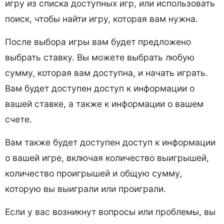
игру из списка доступных игр, или использовать
поиск, чтобы найти игру, которая вам нужна.
После выбора игры вам будет предложено
выбрать ставку. Вы можете выбрать любую
сумму, которая вам доступна, и начать играть.
Вам будет доступен доступ к информации о
вашей ставке, а также к информации о вашем
счете.
Вам также будет доступен доступ к информации
о вашей игре, включая количество выигрышей,
количество проигрышей и общую сумму,
которую вы выиграли или проиграли.
Если у вас возникнут вопросы или проблемы, вы