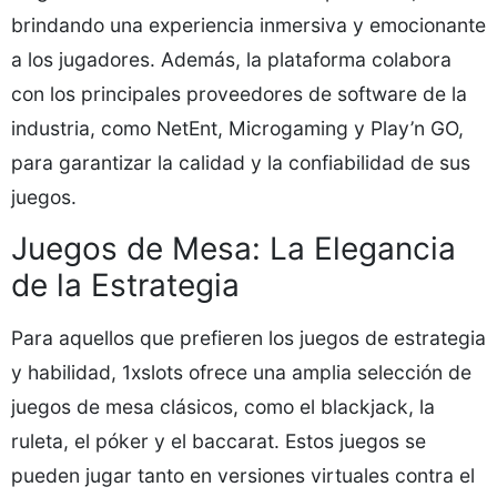
brindando una experiencia inmersiva y emocionante
a los jugadores. Además, la plataforma colabora
con los principales proveedores de software de la
industria, como NetEnt, Microgaming y Play’n GO,
para garantizar la calidad y la confiabilidad de sus
juegos.
Juegos de Mesa: La Elegancia
de la Estrategia
Para aquellos que prefieren los juegos de estrategia
y habilidad, 1xslots ofrece una amplia selección de
juegos de mesa clásicos, como el blackjack, la
ruleta, el póker y el baccarat. Estos juegos se
pueden jugar tanto en versiones virtuales contra el