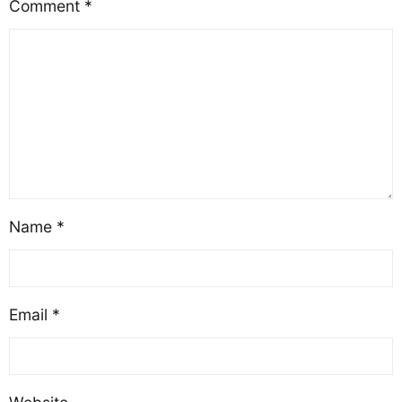
Comment
*
Name
*
Email
*