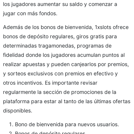
los jugadores aumentar su saldo y comenzar a
jugar con más fondos.
Además de los bonos de bienvenida, 1xslots ofrece
bonos de depósito regulares, giros gratis para
determinadas tragamonedas, programas de
fidelidad donde los jugadores acumulan puntos al
realizar apuestas y pueden canjearlos por premios,
y sorteos exclusivos con premios en efectivo y
otros incentivos. Es importante revisar
regularmente la sección de promociones de la
plataforma para estar al tanto de las últimas ofertas
disponibles.
Bono de bienvenida para nuevos usuarios.
Bonos de depósito regulares.