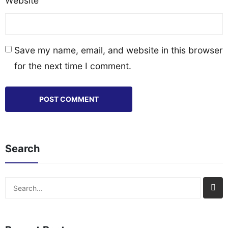
Website
Save my name, email, and website in this browser
for the next time I comment.
Search
Search