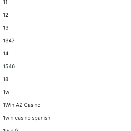
11
12
13
1347
14
1546
18
1w
1Win AZ Casino
1win casino spanish
1win fr