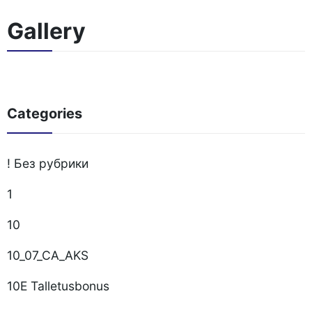
Gallery
Categories
! Без рубрики
1
10
10_07_CA_AKS
10E Talletusbonus