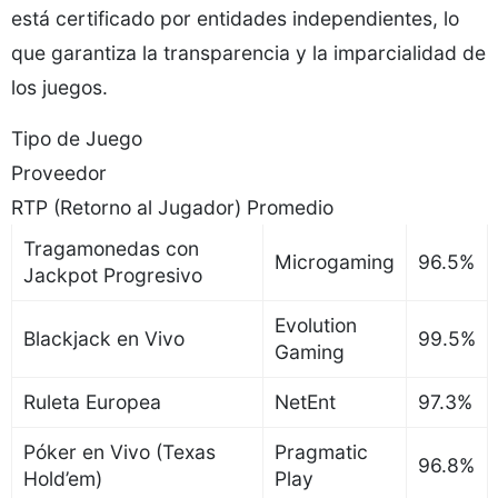
está certificado por entidades independientes, lo
que garantiza la transparencia y la imparcialidad de
los juegos.
Tipo de Juego
Proveedor
RTP (Retorno al Jugador) Promedio
Tragamonedas con
Microgaming
96.5%
Jackpot Progresivo
Evolution
Blackjack en Vivo
99.5%
Gaming
Ruleta Europea
NetEnt
97.3%
Póker en Vivo (Texas
Pragmatic
96.8%
Hold’em)
Play