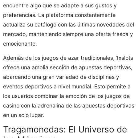
encuentre algo que se adapte a sus gustos y
preferencias. La plataforma constantemente
actualiza su catálogo con las últimas novedades del
mercado, manteniendo siempre una oferta fresca y
emocionante.
Además de los juegos de azar tradicionales, 1xslots
ofrece una amplia sección de apuestas deportivas,
abarcando una gran variedad de disciplinas y
eventos deportivos a nivel mundial. Esto permite a
los usuarios combinar la emoción de los juegos de
casino con la adrenalina de las apuestas deportivas
en un solo lugar.
Tragamonedas: El Universo de