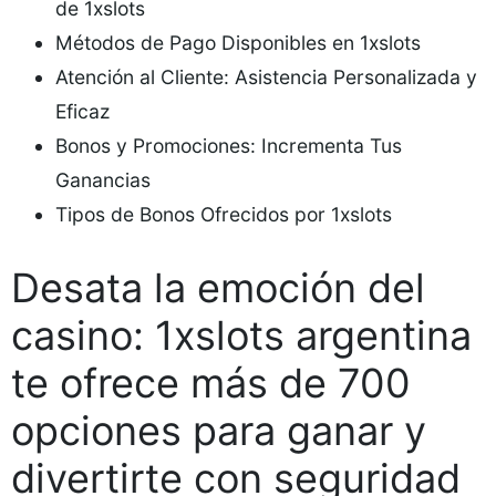
de 1xslots
Métodos de Pago Disponibles en 1xslots
Atención al Cliente: Asistencia Personalizada y
Eficaz
Bonos y Promociones: Incrementa Tus
Ganancias
Tipos de Bonos Ofrecidos por 1xslots
Desata la emoción del
casino: 1xslots argentina
te ofrece más de 700
opciones para ganar y
divertirte con seguridad