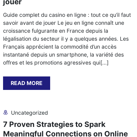
jouer
Guide complet du casino en ligne : tout ce qu’il faut
savoir avant de jouer Le jeu en ligne connaît une
croissance fulgurante en France depuis la
légalisation du secteur il y a quelques années. Les
Français apprécient la commodité d’un accès
instantané depuis un smartphone, la variété des
offres et les promotions agressives qui[...]
READ MORE
Uncategorized
7 Proven Strategies to Spark
Meaningful Connections on Online