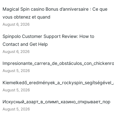
Magical Spin casino Bonus d’anniversaire : Ce que
vous obtenez et quand
August 6, 2026
Spinpolo Customer Support Review: How to
Contact and Get Help
August 6, 2026
Impresionante_carrera_de_obstáculos_con_chickenr
August 5, 2026
Kiemelkedő_eredmények_a_rockyspin_segítségével_a
August 5, 2026
Искусный_азарт_в_олимп_казино_открывает_пор
August 5, 2026