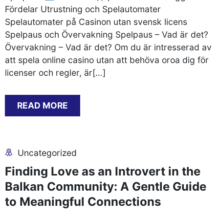
Fördelar Utrustning och Spelautomater
Spelautomater på Casinon utan svensk licens
Spelpaus och Övervakning Spelpaus – Vad är det?
Övervakning – Vad är det? Om du är intresserad av
att spela online casino utan att behöva oroa dig för
licenser och regler, är[...]
READ MORE
Uncategorized
Finding Love as an Introvert in the
Balkan Community: A Gentle Guide
to Meaningful Connections