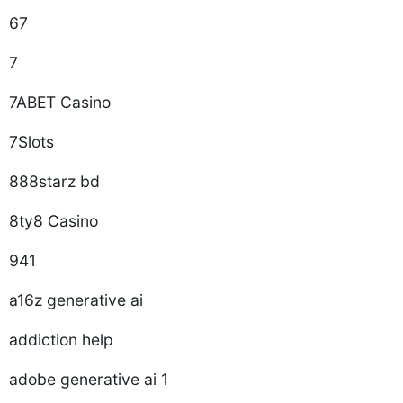
67
7
7ABET Casino
7Slots
888starz bd
8ty8 Casino
941
a16z generative ai
addiction help
adobe generative ai 1