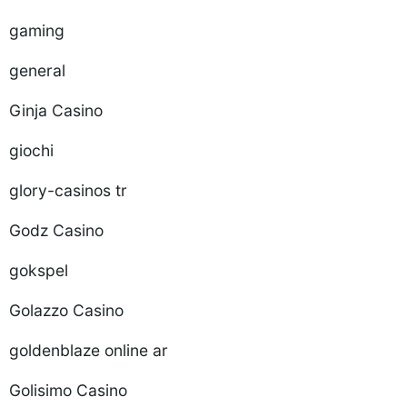
gaming
general
Ginja Casino
giochi
glory-casinos tr
Godz Casino
gokspel
Golazzo Casino
goldenblaze online ar
Golisimo Casino