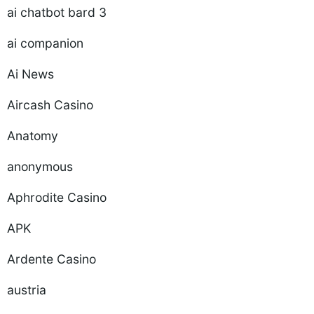
ai chatbot bard 3
ai companion
Ai News
Aircash Casino
Anatomy
anonymous
Aphrodite Casino
APK
Ardente Casino
austria