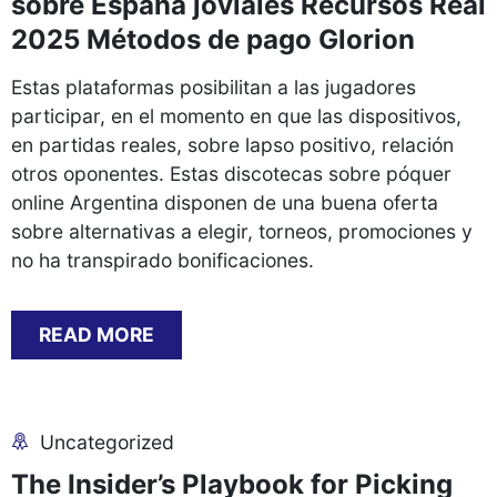
sobre España joviales Recursos Real
2025 Métodos de pago Glorion
Estas plataformas posibilitan a las jugadores
participar, en el momento en que las dispositivos,
en partidas reales, sobre lapso positivo, relación
otros oponentes. Estas discotecas sobre póquer
online Argentina disponen de una buena oferta
sobre alternativas a elegir, torneos, promociones y
no ha transpirado bonificaciones.
READ MORE
Uncategorized
The Insider’s Playbook for Picking