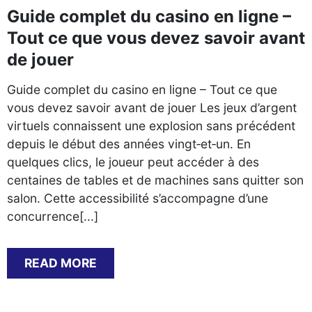
Guide complet du casino en ligne –
Tout ce que vous devez savoir avant
de jouer
Guide complet du casino en ligne – Tout ce que
vous devez savoir avant de jouer Les jeux d’argent
virtuels connaissent une explosion sans précédent
depuis le début des années vingt‑et‑un. En
quelques clics, le joueur peut accéder à des
centaines de tables et de machines sans quitter son
salon. Cette accessibilité s’accompagne d’une
concurrence[...]
READ MORE