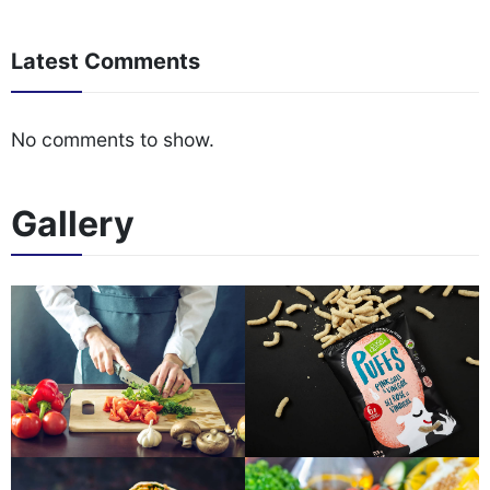
Latest Comments
No comments to show.
Gallery