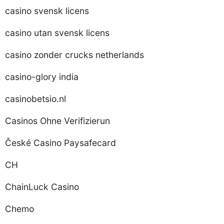
casino svensk licens
casino utan svensk licens
casino zonder crucks netherlands
casino-glory india
casinobetsio.nl
Casinos Ohne Verifizierun
České Casino Paysafecard
CH
ChainLuck Casino
Chemo