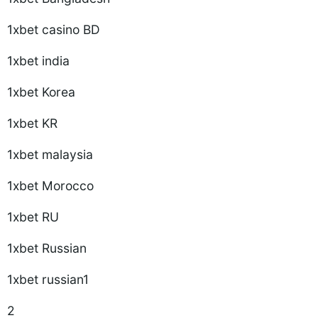
1xbet casino BD
1xbet india
1xbet Korea
1xbet KR
1xbet malaysia
1xbet Morocco
1xbet RU
1xbet Russian
1xbet russian1
2