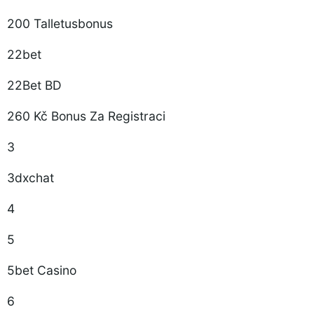
200 Talletusbonus
22bet
22Bet BD
260 Kč Bonus Za Registraci
3
3dxchat
4
5
5bet Casino
6