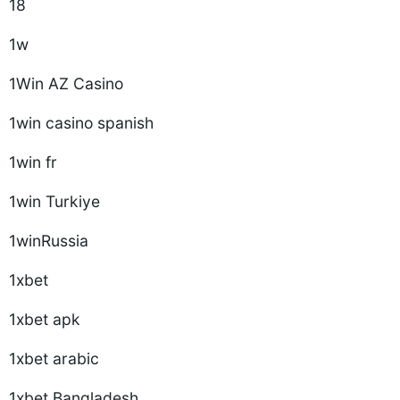
18
1w
1Win AZ Casino
1win casino spanish
1win fr
1win Turkiye
1winRussia
1xbet
1xbet apk
1xbet arabic
1xbet Bangladesh