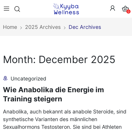
0
Home
2025 Archives
Dec Archives
Month:
December 2025
Uncategorized
Wie Anabolika die Energie im
Training steigern
Anabolika, auch bekannt als anabole Steroide, sind
synthetische Varianten des männlichen
Sexualhormons Testosteron. Sie sind bei Athleten