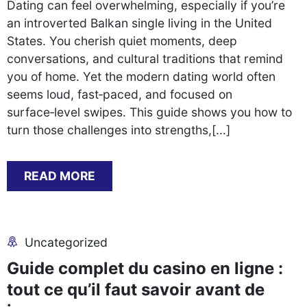
Dating can feel overwhelming, especially if you’re
an introverted Balkan single living in the United
States. You cherish quiet moments, deep
conversations, and cultural traditions that remind
you of home. Yet the modern dating world often
seems loud, fast‑paced, and focused on
surface‑level swipes. This guide shows you how to
turn those challenges into strengths,[...]
READ MORE
Uncategorized
Guide complet du casino en ligne :
tout ce qu’il faut savoir avant de