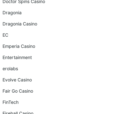
Doctor Spins Casino
Dragonia
Dragonia Casino
EC
Emperia Casino
Entertainment
erolabs
Evolve Casino
Fair Go Casino
FinTech
Fireball Casino