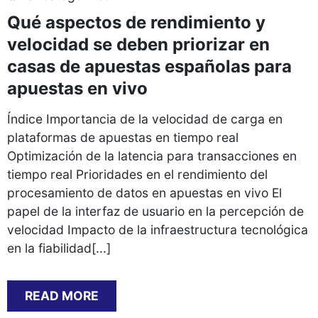
Qué aspectos de rendimiento y
velocidad se deben priorizar en
casas de apuestas españolas para
apuestas en vivo
Índice Importancia de la velocidad de carga en
plataformas de apuestas en tiempo real
Optimización de la latencia para transacciones en
tiempo real Prioridades en el rendimiento del
procesamiento de datos en apuestas en vivo El
papel de la interfaz de usuario en la percepción de
velocidad Impacto de la infraestructura tecnológica
en la fiabilidad[...]
READ MORE