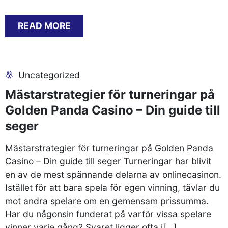
READ MORE
Uncategorized
Mästarstrategier för turneringar på
Golden Panda Casino – Din guide till
seger
Mästarstrategier för turneringar på Golden Panda
Casino – Din guide till seger Turneringar har blivit
en av de mest spännande delarna av onlinecasinon.
Istället för att bara spela för egen vinning, tävlar du
mot andra spelare om en gemensam prissumma.
Har du någonsin funderat på varför vissa spelare
vinner varje gång? Svaret ligger ofta i[...]