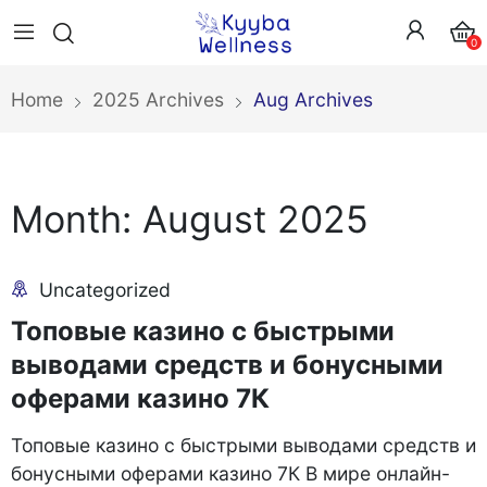
0
Home
2025 Archives
Aug Archives
Month:
August 2025
Uncategorized
Топовые казино с быстрыми
выводами средств и бонусными
оферами казино 7К
Топовые казино с быстрыми выводами средств и
бонусными оферами казино 7К В мире онлайн-