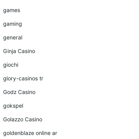
games
gaming
general
Ginja Casino
giochi
glory-casinos tr
Godz Casino
gokspel
Golazzo Casino
goldenblaze online ar