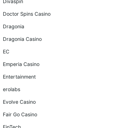
Divaspin
Doctor Spins Casino
Dragonia
Dragonia Casino
EC
Emperia Casino
Entertainment
erolabs
Evolve Casino
Fair Go Casino
FinTech