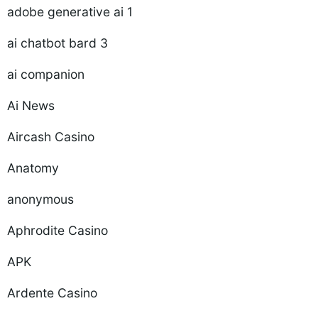
adobe generative ai 1
ai chatbot bard 3
ai companion
Ai News
Aircash Casino
Anatomy
anonymous
Aphrodite Casino
APK
Ardente Casino