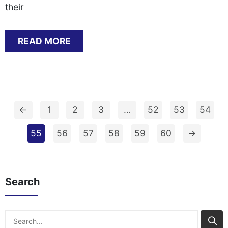
their
READ MORE
←
1
2
3
…
52
53
54
55
56
57
58
59
60
→
Search
Search