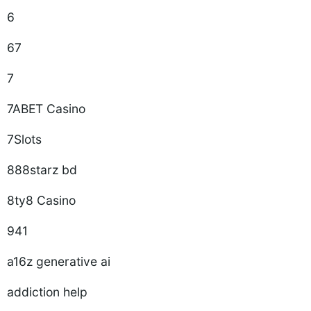
6
67
7
7ABET Casino
7Slots
888starz bd
8ty8 Casino
941
a16z generative ai
addiction help