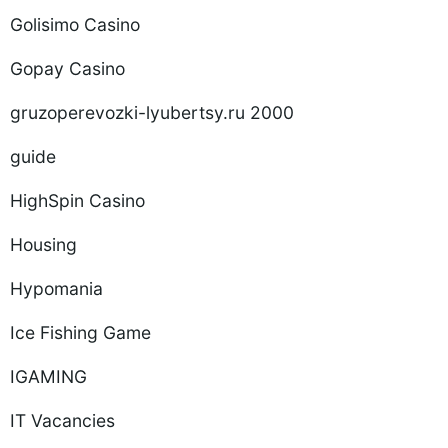
Golisimo Casino
Gopay Casino
gruzoperevozki-lyubertsy.ru 2000
guide
HighSpin Casino
Housing
Hypomania
Ice Fishing Game
IGAMING
IT Vacancies