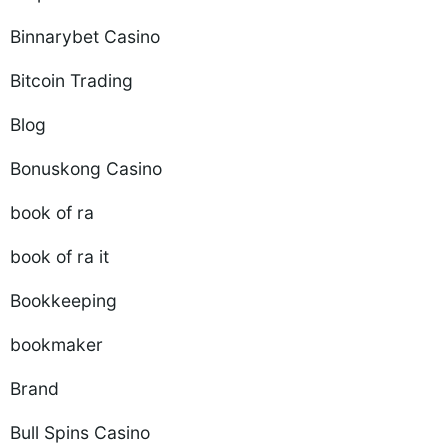
Binnarybet Casino
Bitcoin Trading
Blog
Bonuskong Casino
book of ra
book of ra it
Bookkeeping
bookmaker
Brand
Bull Spins Casino