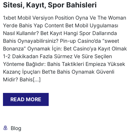
Sitesi, Kayıt, Spor Bahisleri
1xbet Mobil Versiyon Position Oyna Ve The Woman
Yerde Bahis Yap Content Bet Mobil Uygulaması
Nasıl Kullanılır? Bet Kayıt Hangi Spor Dallarında
Bahis Oynayabilirsiniz? Pin-up Casino’da “sweet
Bonanza” Oynamak İçin: Bet Casino’ya Kayıt Olmak
1-2 Dakikadan Fazla Sürmez Ve Süre Seçilen
Yönteme Bağlıdır: Bahis Taktikleri Empieza Yüksek
Kazanç İpuçları Bet’te Bahis Oynamak Güvenli
Midir? Bahis[...]
READ MORE
Blog