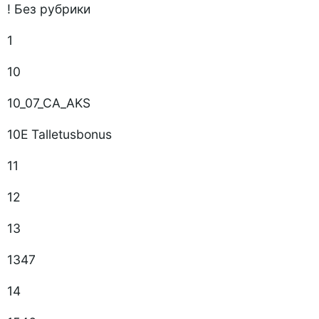
! Без рубрики
1
10
10_07_CA_AKS
10E Talletusbonus
11
12
13
1347
14